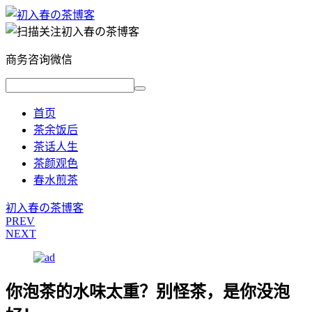
商务咨询微信
首页
茶余饭后
茶话人生
茶颜观色
春水煎茶
初入春の茶博客
PREV
NEXT
你泡茶的水味太重？别怪茶，是你没泡