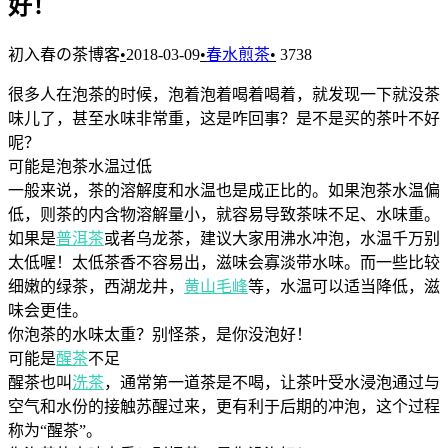
好！
初入春の茶博客
•
2018-03-09
•
春水煎茶
•
3738
很多人在泡茶的时候，泡着泡着喝着喝着，就发现一下就没茶
味儿了，甚至水味非常重，这是咋回事？是不是买的茶叶不好
呢？
可能是泡茶水温过低
一般来说，茶的溶解度和水温也是成正比的。如果泡茶水温偏
低，则茶的内含物溶解量小，就容易导致茶味不足、水味重。
如果是
普洱茶
或者乌龙茶，建议大家用沸水冲泡，水温千万别
太低喔！太低茶香不容易出，滋味会寡淡带水味。而一些比较
细嫩的绿茶，西湖龙井，
黄山毛峰
等，水温可以适当降低，滋
味会更佳。
你泡茶的水味太重？别怪茶，是你没泡好！
可能是
醒茶
不足
醒茶也叫
洗茶
，通常第一道茶是不喝，让茶叶受水浸泡通过与
空气和水份的接触苏醒过来，更有利于后期的冲泡，这个过程
称为“醒茶”。