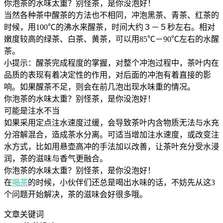
你泡茶的水味太重？别怪茶，是你没泡好！
当然各种茶中醒茶的方法也不相同，冲泡黑茶、青茶、红茶的
时候，用100℃的沸水来醒茶，时间大约３－５秒左右。相对
嫩度较高的绿茶、白茶、黄茶，可以用85℃－90℃左右的水醒
茶。
小提示：醒茶完成程度的掌握，对整个冲泡过程中，茶叶内在
品质的表现有着决定性的作用，对后面的冲泡有着直接的影
响。如果醒茶不足，则会在前几泡出现水味重的情况。
你泡茶的水味太重？别怪茶，是你没泡好！
可能是注水不当
如果采用定点注水速度过缓，会导致茶叶内含物质无法与水充
分溶解混合，造成茶水分离。可适当增加注水速度，或改变注
水方式，比如用悬壶高冲的手法加以改善，让茶叶充分受水浸
润，茶的滋味与香气更融合。
你泡茶的水味太重？别怪茶，是你没泡好！
在
喝茶
的时候，小伙伴们还总是喝出水味的话，不妨先从这3
个问题开始解决，茶的滋味会好很多哦。
文章关键词