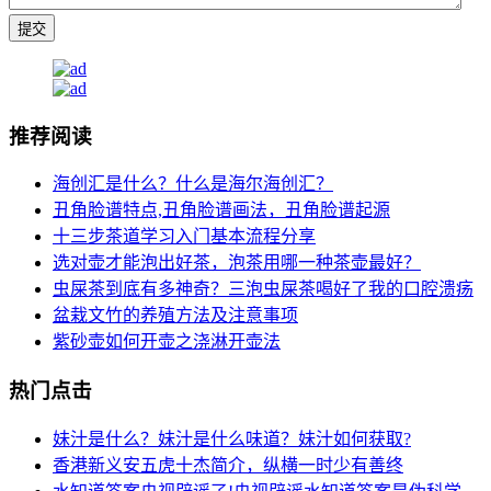
推荐阅读
海创汇是什么？什么是海尔海创汇？
丑角脸谱特点,丑角脸谱画法，丑角脸谱起源
十三步茶道学习入门基本流程分享
选对壶才能泡出好茶，泡茶用哪一种茶壶最好？
虫屎茶到底有多神奇？三泡虫屎茶喝好了我的口腔溃疡
盆栽文竹的养殖方法及注意事项
紫砂壶如何开壶之浇淋开壶法
热门点击
妹汁是什么？妹汁是什么味道？妹汁如何获取?
香港新义安五虎十杰简介，纵横一时少有善终