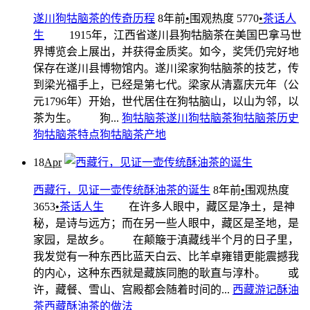
遂川狗牯脑茶的传奇历程
8年前
•
围观热度 5770
•
茶话人
生
1915年，江西省遂川县狗牯脑茶在美国巴拿马世
界博览会上展出，并获得金质奖。如今，奖凭仍完好地
保存在遂川县博物馆内。遂川梁家狗牯脑茶的技艺，传
到梁光福手上，已经是第七代。梁家从清嘉庆元年（公
元1796年）开始，世代居住在狗牯脑山，以山为邻，以
茶为生。 狗...
狗牯脑茶
遂川狗牯脑茶
狗牯脑茶历史
狗牯脑茶特点
狗牯脑茶产地
18
Apr
西藏行，见证一壶传统酥油茶的诞生
8年前
•
围观热度
3653
•
茶话人生
在许多人眼中，藏区是净土，是神
秘，是诗与远方；而在另一些人眼中，藏区是圣地，是
家园，是故乡。 在颠簸于滇藏线半个月的日子里，
我发觉有一种东西比蓝天白云、比羊卓雍错更能震撼我
的内心，这种东西就是藏族同胞的耿直与淳朴。 或
许，藏餐、雪山、宫殿都会随着时间的...
西藏游记
酥油
茶
西藏酥油茶的做法