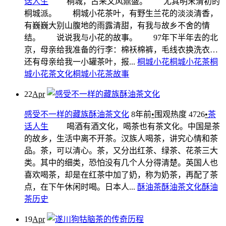
话人生
桐城，古来文风鼎盛。 尤其明末清初的
桐城派。 桐城小花茶叶，有野生兰花的淡淡清香，
有巍巍大别山腹地的雨露清甜，有我与故乡不舍的情
结。 说说我与小花的故事。 97年下半年去的北
京，母亲给我准备的行李：棉袄棉裤，毛线衣换洗衣…
还有母亲给我一小罐茶叶，报...
桐城小花
桐城小花茶
桐
城小花茶文化
桐城小花茶故事
22
Apr
感受不一样的藏族酥油茶文化
8年前
•
围观热度 4726
•
茶
话人生
喝酒有酒文化，喝茶也有茶文化。中国是茶
的故乡，生活中离不开茶。汉族人喝茶，讲究心情和茶
品。茶，可以清心。茶，又分出红茶、绿茶、花茶三大
类。其中的细类，恐怕没有几个人分得清楚。英国人也
喜欢喝茶，却是在红茶中加了奶，称为奶茶，再配了茶
点，在下午休闲时喝。日本人...
酥油茶
酥油茶文化
酥油
茶历史
19
Apr