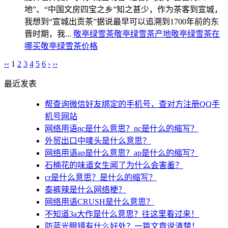
地”、“中国文房四宝之乡”知之甚少，作为茶客到宣城，
我想到“宣城出贡茶”据说最早可以追溯到1700年前的东
晋时期，我...
敬亭绿雪茶
敬亭绿雪茶产地
敬亭绿雪茶在
哪买
敬亭绿雪茶价格
‹‹
1
2
3
4
5
6
›
››
最近发表
帮查询微信好友绑定的手机号，查对方注册QQ手
机号网站
网络用语nc是什么意思？nc是什么的缩写？
外贸出口中唛头是什么意思？
网络用语ap是什么意思？ap是什么的缩写？
石楠花的味道女生闻了为什么会害羞？
cr是什么意思？是什么的缩写？
泰裤辣是什么网络梗？
网络用语CRUSH是什么意思？
不知道3a大作是什么意思？往这里看过来！
防蓝光眼镜有什么好处？一篇文章说清楚！