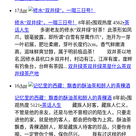
17
Apr
修水“双井绿”，一啜三日夸！
8年前
•
围观热度 4562
•
茶
话人生
多谢老友的修水“双井绿”好茶！此茶形如凤
爪，银毫披露，即所谓“白雪有芽鹰作爪”，泡开为一芽
一叶初展，肥壮柔嫩，芽叶长度约2cm，香气鲜嫩清
高，滋味鲜爽甘醇，属于明前极品茶！ 双井茶以地
名,因修水县杭口乡双井村，村边有江，江岸有崖，崖畔
有钓鱼台，台畔有茶园...
双井绿茶
双井绿茶是什么茶
双
井绿茶产地
16
Apr
记忆里的西藏：飘香的酥油茶和醉人的青稞酒
8年前
•
围
观热度 5121
•
茶话人生
藏族人好客，藏族人仁义，
不管是他的亲友，还是与他不曾相识的陌生人，只要走
进他的家，就是他的客人，都会把你敬为上宾。酥油茶
飘香，青稞酒醉人，那是藏族人待客的珍品，只要你肯
喝，一定管你个够，保你尽兴。 我有过这样的经