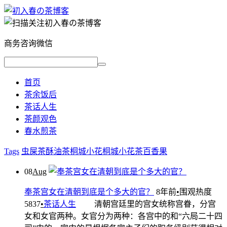
商务咨询微信
首页
茶余饭后
茶话人生
茶颜观色
春水煎茶
Tags
虫屎茶
酥油茶
桐城小花
桐城小花茶
百香果
08
Aug
奉茶宫女在清朝到底是个多大的官？
8年前
•
围观热度
5837
•
茶话人生
清朝宫廷里的宫女统称宫眷，分宫
女和女官两种。女官分为两种：各宫中的和“六局二十四