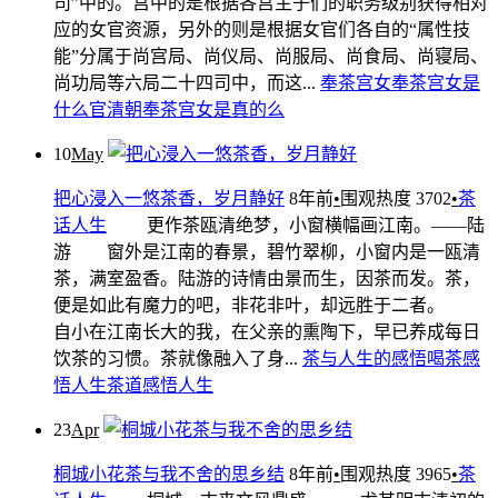
司”中的。宫中的是根据各宫主子们的职务级别获得相对
应的女官资源，另外的则是根据女官们各自的“属性技
能”分属于尚宫局、尚仪局、尚服局、尚食局、尚寝局、
尚功局等六局二十四司中，而这...
奉茶宫女
奉茶宫女是
什么官
清朝奉茶宫女是真的么
10
May
把心浸入一悠茶香，岁月静好
8年前
•
围观热度 3702
•
茶
话人生
更作茶瓯清绝梦，小窗横幅画江南。——陆
游 窗外是江南的春景，碧竹翠柳，小窗内是一瓯清
茶，满室盈香。陆游的诗情由景而生，因茶而发。茶，
便是如此有魔力的吧，非花非叶，却远胜于二者。
自小在江南长大的我，在父亲的熏陶下，早已养成每日
饮茶的习惯。茶就像融入了身...
茶与人生的感悟
喝茶感
悟人生
茶道感悟人生
23
Apr
桐城小花茶与我不舍的思乡结
8年前
•
围观热度 3965
•
茶