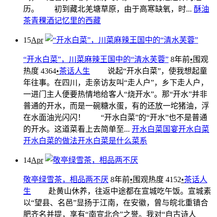
历。 初到藏北羌塘草原，由于高寒缺氧，时...
酥油
茶
青稞酒
记忆里的西藏
15
Apr
“开水白菜”，川菜麻辣王国中的“清水芙蓉”
8年前
•
围观
热度 4364
•
茶话人生
说起“开水白菜”，使我想起童
年往事。在四川，走亲访友叫“走人户”，乡下走人户，
一进门主人便要热情地给客人“烧开水”。那“开水”并非
普通的开水，而是一碗糖水蛋，有的还放一坨猪油，浮
在水面油光闪闪！ “开水白菜”的“开水”也不是普通
的开水。这道菜看上去简单至...
开水白菜
国宴开水白菜
开水白菜的做法
开水白菜是什么菜系
14
Apr
敬亭绿雪茶，相品两不厌
8年前
•
围观热度 4152
•
茶话人
生
赴黄山休养，往返中途都在宣城吃午饭。宣城素
以“望县、名邑”显扬于江南，在安徽，曾与皖北重镇合
肥齐名并提，享有“南宣北合”之誉。我对“自古诗人