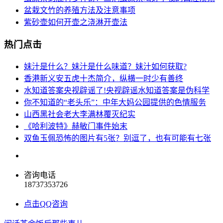
盆栽文竹的养殖方法及注意事项
紫砂壶如何开壶之浇淋开壶法
热门点击
妹汁是什么？妹汁是什么味道？妹汁如何获取?
香港新义安五虎十杰简介，纵横一时少有善终
水知道答案央视辟谣了!央视辟谣水知道答案是伪科学
你不知道的“老头乐”：中年大妈公园提供的色情服务
山西黑社会老大李满林覆灭纪实
《哈利波特》赫敏门事件始末
双鱼玉佩恐怖的图片有5张？别逗了，也有可能有七张
咨询电话
18737353726
点击QQ咨询