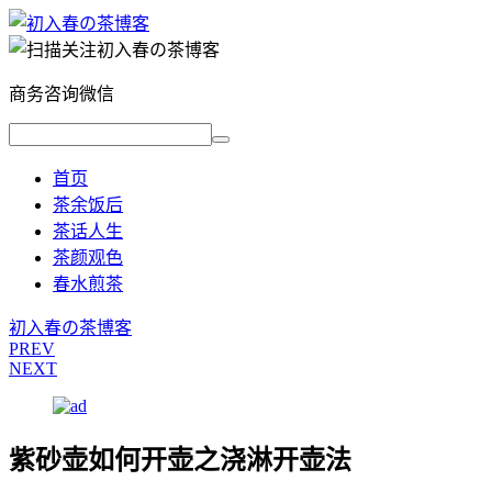
商务咨询微信
首页
茶余饭后
茶话人生
茶颜观色
春水煎茶
初入春の茶博客
PREV
NEXT
紫砂壶如何开壶之浇淋开壶法