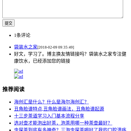
1
条评论
袋装水之家
[2018-02-09 09:35:49]
好文，学习了。博主换友情链接吗？袋装水之家专注健
康饮水，已经添加您的链接
推荐阅读
海创汇是什么？什么是海尔海创汇？
丑角脸谱特点,丑角脸谱画法，丑角脸谱起源
十三步茶道学习入门基本流程分享
选对壶才能泡出好茶，泡茶用哪一种茶壶最好？
虫屎茶到底有多神奇？三泡虫屎茶喝好了我的口腔溃疡