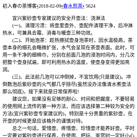
初入春の茶博客
•
2018-02-09
•
春水煎茶
•
5624
宜兴紫砂壶专家建议的安全开壶法：浇淋法
(一)、清理污渍：将壶里壶外、壶配件清理干净，后冲淋
热水，可兼具去霉、消毒与暖壶三种功效。
(二)、开始泡茶：趁热擦拭壶身泡茶时，因水温极高，茶
壶本身的细孔会略微扩张，水气会呈现在茶壶表面。此时，可
用一条干净的细棉巾，分别在前面几泡的浸泡时间内，分几次
把整个壶身拭遍，即可利用热水的温度，使壶身变得更加亮
润。
(三)、此法前几泡可以冲倒掉，不宜饮用(只是建议)。冲
倒数泡后紫砂壶的火气都几乎除尽(虽然没办法像清水煮壶法
那么彻底)，接下来就是日常保养啦!
建议您，如果没有足够的耐心、时间和把握度，不要轻易
的使用网上流传的第一种方法，而应该选择第二种较为安全的
方法(宜兴紫砂壶专家建议的)，特别是十分贵重的紫砂壶，在
开壶的时候更是应该格外的谨慎对待。
总之一句话，爱惜壶、疼惜壶、珍惜壶才能养好壶。平时
一定要对紫砂壶进行保养，在使用、把玩、鉴赏时一定好小心