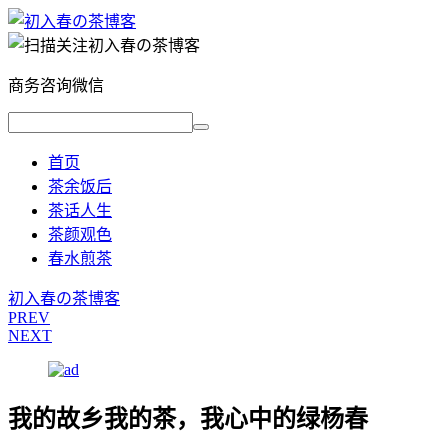
商务咨询微信
首页
茶余饭后
茶话人生
茶颜观色
春水煎茶
初入春の茶博客
PREV
NEXT
我的故乡我的茶，我心中的绿杨春