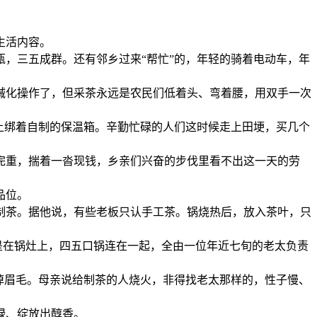
生活内容。
，三五成群。还有邻乡过来“帮忙”的，年轻的骑着电动车，年
化操作了，但采茶永远是农民们低着头、弯着腰，用双手一次
上绑着自制的保温箱。辛勤忙碌的人们这时候走上田埂，买几个
重，揣着一沓现钱，乡亲们兴奋的步伐里看不出这一天的劳
品位。
茶。据他说，有些老板只认手工茶。锅烧热后，放入茶叶，只
是在锅灶上，四五口锅连在一起，全由一位年近七旬的老太负责
掉眉毛。母亲说给制茶的人烧火，非得找老太那样的，性子慢、
绿、绽放出醇香。