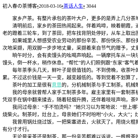
初入春の茶博客
•
2018-03-16
•
茶话人生
•
3044
家乡产茶。有整片承包的茶叶大户，更多的是弄上几分茶地
清明前后，家乡的茶田热闹起来。伴着鸡啼，映着朝霞，通往
老的蹬着三轮车，到了茶田，把车找背阴处停好，从车上取出围
如果城里人想感受农业劳动的那份辛苦、那份快乐、那份美
次地采撷，用双脚一步步地丈量，采撷着来自节气的赠予，丈
晌午时分，会有卖馒头的吆喝声响起。一辆摩托车从一块块茶
馒头，倒一杯水，稍作休息。“帮忙”的人们照例跟“东家”客气
每年茶季头几天，鲜叶子是很值钱的。不到傍晚，收茶叶的
累。不过这价钱是一天一变，越变越低的。等到觉着不划算了，
茶叶的加工是很有
意思
的，分机械制茶与手工制茶。机械
我的母亲就曾帮人家手工制茶多年。雇主家里有一套制茶机
凭双手在锅中翻来揉去，随着轻烟升腾，还伴着吱吱声响，茶
我问过母亲：“手不怕烫吗？”她只习以为常地说：“世上哪
烧柴火。制茶时，灶台上，母亲她们不时吩咐“小火，大火”；
我曾用锅灶烧过饭，一把柴塞进去，火就灭了。用烧火棍把柴
有分寸才行。
无论是采茶还是制茶，那一份辛苦都难以诉说。一根根茶叶