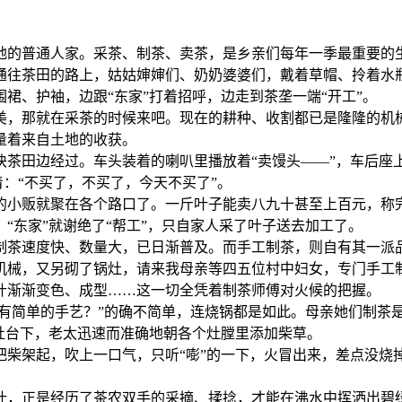
的普通人家。采茶、制茶、卖茶，是乡亲们每年一季最重要的
茶田的路上，姑姑婶婶们、奶奶婆婆们，戴着草帽、拎着水瓶
裙、护袖，边跟“东家”打着招呼，边走到茶垄一端“开工”。
，那就在采茶的时候来吧。现在的耕种、收割都已是隆隆的机械
量着来自土地的收获。
田边经过。车头装着的喇叭里播放着“卖馒头——”，车后座
着：“不买了，不买了，今天不买了”。
小贩就聚在各个路口了。一斤叶子能卖八九十甚至上百元，称完
“东家”就谢绝了“帮工”，只自家人采了叶子送去加工了。
制茶速度快、数量大，已日渐普及。而手工制茶，则自有其一派
械，又另砌了锅灶，请来我母亲等四五位村中妇女，专门手工制
叶渐渐变色、成型……这一切全凭着制茶师傅对火候的把握。
有简单的手艺？”的确不简单，连烧锅都是如此。母亲她们制茶
灶台下，老太迅速而准确地朝各个灶膛里添加柴草。
架起，吹上一口气，只听“嘭”的一下，火冒出来，差点没烧
，正是经历了茶农双手的采摘、揉捻，才能在沸水中挥洒出碧