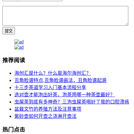
推荐阅读
海创汇是什么？什么是海尔海创汇？
丑角脸谱特点,丑角脸谱画法，丑角脸谱起源
十三步茶道学习入门基本流程分享
选对壶才能泡出好茶，泡茶用哪一种茶壶最好？
虫屎茶到底有多神奇？三泡虫屎茶喝好了我的口腔溃疡
盆栽文竹的养殖方法及注意事项
紫砂壶如何开壶之浇淋开壶法
热门点击