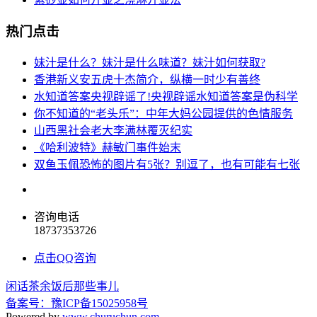
热门点击
妹汁是什么？妹汁是什么味道？妹汁如何获取?
香港新义安五虎十杰简介，纵横一时少有善终
水知道答案央视辟谣了!央视辟谣水知道答案是伪科学
你不知道的“老头乐”：中年大妈公园提供的色情服务
山西黑社会老大李满林覆灭纪实
《哈利波特》赫敏门事件始末
双鱼玉佩恐怖的图片有5张？别逗了，也有可能有七张
咨询电话
18737353726
点击QQ咨询
闲话茶余饭后那些事儿
备案号：豫ICP备15025958号
Powered by
www.churuchun.com