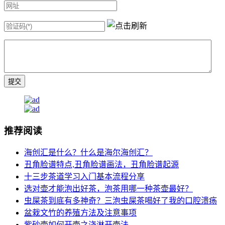
推荐阅读
海创汇是什么？什么是海尔海创汇？
丑角脸谱特点,丑角脸谱画法，丑角脸谱起源
十三步茶道学习入门基本流程分享
选对壶才能泡出好茶，泡茶用哪一种茶壶最好？
虫屎茶到底有多神奇？三泡虫屎茶喝好了我的口腔溃疡
盆栽文竹的养殖方法及注意事项
紫砂壶如何开壶之浇淋开壶法