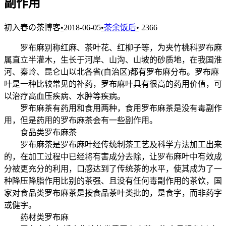
副作用
初入春の茶博客
•
2018-06-05
•
茶余饭后
•
2366
罗布麻别称红麻、茶叶花、红柳子等，为夹竹桃科罗布麻
属直立半灌木，生长于河岸、山沟、山坡的砂质地，在我国淮
河、秦岭、昆仑山以北各省(自治区)都有罗布麻分布。罗布麻
叶是一种比较常见的补药，罗布麻叶具有很高的药用价值，可
以治疗高血压疾病、水肿等疾病。
罗布麻茶有药用和食用两种，食用罗布麻茶是没有毒副作
用，但是药用的罗布麻茶会有一些副作用。
食品类罗布麻茶
罗布麻茶是罗布麻叶经传统制茶工艺及科学方法加工出来
的，在加工过程中已经将有害成分去除，让罗布麻叶中有效成
分被更充分的利用，口感达到了传统茶的水平，使其成为了一
种降压降脂作用比别的茶强、且没有任何毒副作用的茶饮，国
家对食品类罗布麻茶是按食品茶叶类批的，是食字，而非药字
或健字。
药材类罗布麻