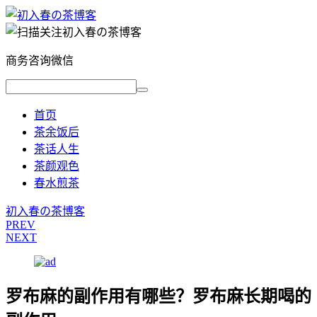
商务咨询微信
首页
茶余饭后
茶话人生
茶颜观色
春水煎茶
初入春の茶博客
PREV
NEXT
罗布麻的副作用有哪些？罗布麻长期喝的