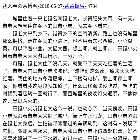
初入春の茶博客
•
2018-06-27
•
茶余饭后
•
4734
城里住着一只老鼠名叫鼠老大，长得肥头大耳。有一天，
鼠老大想念住在乡下的田鼠小弟，就去乡下看它。
鼠老大来到乡下，觉得乡下的空气清新，路上也没有城里
那么拥挤，走在乡间的小路上，也不用着东张西望、小心翼
翼，可以哼着小曲，大摇大摆，想上哪儿就上哪儿。田鼠小弟
带着鼠老大天天游山玩水，十分开心。
可是，鼠老大住了没几天，就受不了天天吃红薯的生活
了。鼠老大向田鼠小弟吹嘘说：“难怪你这么瘦，原来天天吃
红薯，我住的地方冬暖夏凉，上下楼有电梯，爱上哪家上哪
家。你看看我这身段就知道了，什么山珍海味没吃过，想吃的
时候到酒店转一圈就行了。而且城里的夜晚灯火通明，不像你
这儿黑灯瞎火的。”
田鼠小弟听鼠老大这么一说，也动心了。当天傍晚，田鼠
小弟就跟着鼠老大来到了城里。街上车水马龙，田鼠小弟紧跟
在鼠老大身后，生怕被呼啸而过的车辆轧到。这时有人发现了
它们，随即大叫起来，鼠老大和田鼠小弟吓得四处逃窜，好不
容易才躲进了一个下水道，逃过一劫。田鼠小弟十分沮丧，而