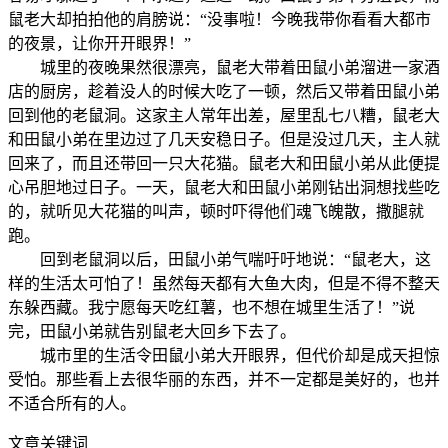
鼠老大却拍拍他的肩膀说：“没事啦！今晚我带你看看大都市
的夜景，让你开开眼界！”
城里的夜晚果然很漂亮，鼠老大带着田鼠小弟溜进一家酒
店的厨房，趁着没人的时候大吃了一顿，然后又带着田鼠小弟
回到他的老鼠洞。这家主人常年出差，屋里乱七八糟，鼠老大
和田鼠小弟在里边过了几天安稳日子。但是没过几天，主人就
回来了，而且还带回一只大花猫。鼠老大和田鼠小弟从此便提
心吊胆地过日子。一天，鼠老大和田鼠小弟刚钻出洞想找些吃
的，就听见大花猫的叫声，顿时吓得他们魂飞魄散，撒腿就
跑。
回到老鼠洞以后，田鼠小弟气喘吁吁地说：“鼠老大，这
样的生活太可怕了！虽然每天都有大鱼大肉，但是不得不整天
东躲西藏。我宁愿每天吃红薯，也不想在城里生活了！”说
完，田鼠小弟就告别鼠老大回乡下去了。
城市里的生活令田鼠小弟大开眼界，但代价却是成天担惊
受怕。那些看上去很华丽的东西，并不一定都是美好的，也并
不适合所有的人。
文章关键词