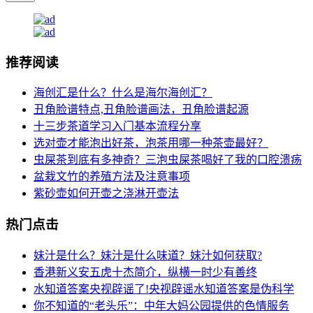
推荐阅读
海创汇是什么？什么是海尔海创汇？
丑角脸谱特点,丑角脸谱画法，丑角脸谱起源
十三步茶道学习入门基本流程分享
选对壶才能泡出好茶，泡茶用哪一种茶壶最好？
虫屎茶到底有多神奇？三泡虫屎茶喝好了我的口腔溃疡
盆栽文竹的养殖方法及注意事项
紫砂壶如何开壶之浇淋开壶法
热门点击
妹汁是什么？妹汁是什么味道？妹汁如何获取?
香港新义安五虎十杰简介，纵横一时少有善终
水知道答案央视辟谣了!央视辟谣水知道答案是伪科学
你不知道的“老头乐”：中年大妈公园提供的色情服务