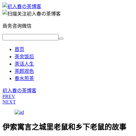
商务咨询微信
首页
茶余饭后
茶话人生
茶颜观色
春水煎茶
初入春の茶博客
PREV
NEXT
伊索寓言之城里老鼠和乡下老鼠的故事