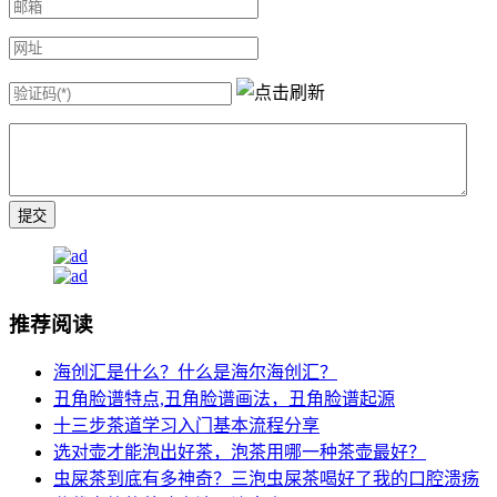
推荐阅读
海创汇是什么？什么是海尔海创汇？
丑角脸谱特点,丑角脸谱画法，丑角脸谱起源
十三步茶道学习入门基本流程分享
选对壶才能泡出好茶，泡茶用哪一种茶壶最好？
虫屎茶到底有多神奇？三泡虫屎茶喝好了我的口腔溃疡