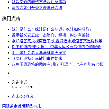
盆栽文竹的养殖方法及注意事项
紫砂壶如何开壶之浇淋开壶法
热门点击
妹汁是什么？妹汁是什么味道？妹汁如何获取?
香港新义安五虎十杰简介，纵横一时少有善终
水知道答案央视辟谣了!央视辟谣水知道答案是伪科学
你不知道的“老头乐”：中年大妈公园提供的色情服务
山西黑社会老大李满林覆灭纪实
《哈利波特》赫敏门事件始末
双鱼玉佩恐怖的图片有5张？别逗了，也有可能有七张
咨询电话
18737353726
点击QQ咨询
闲话茶余饭后那些事儿