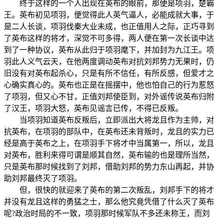
终于这样的一个人出现在英布的眼前，那便是项羽，楚霸
王。英布初见项羽，便觉得此人英气逼人，必能成就大事，于
是二人长谈，项羽伐秦大业未成，也正值用人之际，正巧寻到
了英布这样的将才，深觉不可多得，两人便在第一次长谈中达
到了一种协议，英布从此归于项羽麾下，并加封为九江王。项
羽此人义气云天，在他两度调动英布对抗刘邦势力无果时，仍
旧没有对英布起杀心，只是有所不信任，有所反感，但爱才之
心确实真心的。英布也正是在摇摆中，他也怕自己的行为惹怒
了项羽，但又心不甘，正值刘邦使臣到，对外谣传说英布归附
了汉王，项羽大怒，英布见谣言已传，不得已反叛。
当项羽知道英布反叛后，立即派出大将龙且作为主帅，对
抗英布，在项羽的部队中，在英布还未背叛时，龙且的实力已
经是高于英布之上，在项羽手下将才中当属第一，所以，龙且
对英布，胜利来得可谓是顺其自然，英布输的也是理所当然，
只是英布那时候找到了刘邦，借助刘邦的势力东山再起，并协
助刘邦最终灭了项羽。
但，很快的就迎来了英布的第二次叛乱，刘邦手下的将才
并没有龙且这样的勇猛之士，那么他究竟凭借了什么灭了英布
呢?政治时局的不一致，项羽那时候军队不多还未称王，而刘