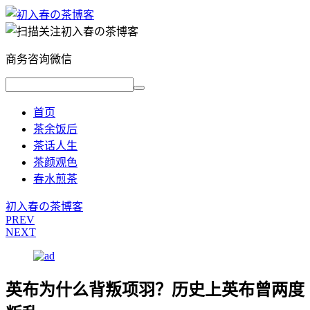
商务咨询微信
首页
茶余饭后
茶话人生
茶颜观色
春水煎茶
初入春の茶博客
PREV
NEXT
英布为什么背叛项羽？历史上英布曾两度