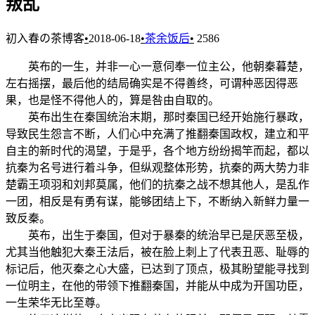
叛乱
初入春の茶博客
•
2018-06-18
•
茶余饭后
•
2586
英布的一生，并非一心一意伺奉一位主公，他朝秦暮楚，
左右摇摆，最后他的结局确实是不得善终，可谓种恶因得恶
果，也是怪不得他人的，算是咎由自取的。
英布出生在秦国统治末期，那时秦国已经开始施行暴政，
导致民生怨言不断，人们心中充满了推翻秦国政权，建立和平
自主的新时代的渴望，于是乎，各个地方纷纷揭竿而起，都以
抗秦为名号进行着斗争，但纵观整体形势，抗秦的两大势力非
楚霸王项羽和刘邦莫属，他们的抗秦之战不想其他人，是乱作
一团，相反是有勇有谋，能够团结上下，不断纳入新鲜力量一
致反秦。
英布，出生于秦国，但对于暴秦的统治早已是厌恶至极，
尤其当他触犯大秦王法后，被在脸上刺上了代表丑恶、耻辱的
标记后，他灭秦之心大盛，已达到了顶点，极其盼望能寻找到
一位明主，在他的带领下推翻秦国，并能从中成为开国功臣，
一生荣华无比至尊。