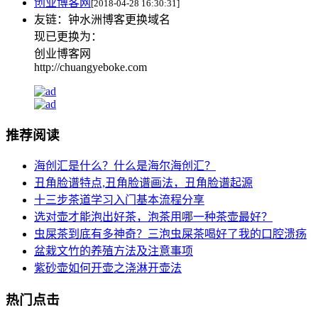
创业博客网
[2018-04-28 16:30:31]
友链：钟水洲博客更换域名
现已更换为：
创业博客网
http://chuangyeboke.com
推荐阅读
海创汇是什么？什么是海尔海创汇？
丑角脸谱特点,丑角脸谱画法，丑角脸谱起源
十三步茶道学习入门基本流程分享
选对壶才能泡出好茶，泡茶用哪一种茶壶最好？
虫屎茶到底有多神奇？三泡虫屎茶喝好了我的口腔溃疡
盆栽文竹的养殖方法及注意事项
紫砂壶如何开壶之浇淋开壶法
热门点击