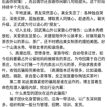
后面你就懂），而且偶尔还会跟你闲聊几句给甜头。这个阶段
持续半个月左右。
3、平地波澜，男友突然变心，美女失恋了：各种独自哭
泣，深夜买醉，孤独寂寞，博取男人同情心，趁虚而入，聊天
升级，正式成为可以谈心的“朋友”。
4、切入主线，回武夷山外公家散心疗情伤：山清水秀晒
放松，关爱朋友显爱心，关键是陪伴外公装孝女，好展现最为
茶农外公的茶山、茶厂，还不时晒出美女制茶的摆拍美图。好
一个山清水秀、爷慈女孝的和谐场景。
5、高潮出现、悲惨身世、家族夺权：自幼母亲过世，如
今后妈要霸占外公留给妈妈做嫁妆的茶庄。为夺回属于自己的
茶庄，与外公打赌一个月内卖出10万元的茶，开始求救卖茶
叶，收钱后骗局完美收官。（高潮版本还有很多，比如逼婚、
病危、捐款、亲自爱心茶等等，反正就是要你掏钱买茶叶）
第二章 如此套路紧密的骗局是谁在运作的，博主冒着生
命危险潜入骗局内部，挖出行业内幕：
1、什么类型的团伙在运作此骗局？
骗子团伙化身营销公司，沿海一带活动，以广东深圳居
多，组织构架一般分为管理、招聘、培训、发货。