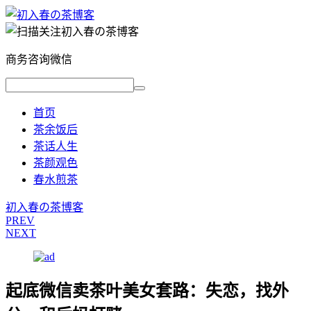
商务咨询微信
首页
茶余饭后
茶话人生
茶颜观色
春水煎茶
初入春の茶博客
PREV
NEXT
起底微信卖茶叶美女套路：失恋，找外