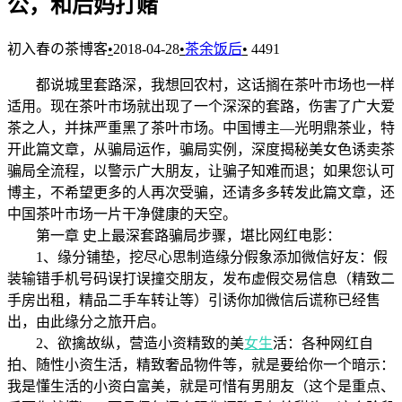
公，和后妈打赌
初入春の茶博客
•
2018-04-28
•
茶余饭后
•
4491
都说城里套路深，我想回农村，这话搁在茶叶市场也一样
适用。现在茶叶市场就出现了一个深深的套路，伤害了广大爱
茶之人，并抹严重黑了茶叶市场。中国博主—光明鼎茶业，特
开此篇文章，从骗局运作，骗局实例，深度揭秘美女色诱卖茶
骗局全流程，以警示广大朋友，让骗子知难而退；如果您认可
博主，不希望更多的人再次受骗，还请多多转发此篇文章，还
中国茶叶市场一片干净健康的天空。
第一章 史上最深套路骗局步骤，堪比网红电影：
1、缘分铺垫，挖尽心思制造缘分假象添加微信好友：假
装输错手机号码误打误撞交朋友，发布虚假交易信息（精致二
手房出租，精品二手车转让等）引诱你加微信后谎称已经售
出，由此缘分之旅开启。
2、欲擒故纵，营造小资精致的美
女生
活：各种网红自
拍、随性小资生活，精致奢品物件等，就是要给你一个暗示：
我是懂生活的小资白富美，就是可惜有男朋友（这个是重点、