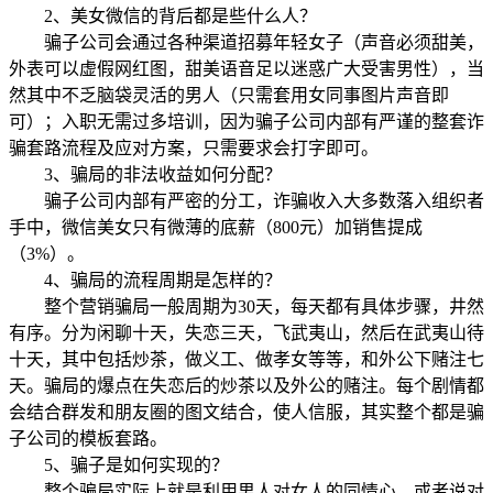
2、美女微信的背后都是些什么人？
骗子公司会通过各种渠道招募年轻女子（声音必须甜美，
外表可以虚假网红图，甜美语音足以迷惑广大受害男性），当
然其中不乏脑袋灵活的男人（只需套用女同事图片声音即
可）；入职无需过多培训，因为骗子公司内部有严谨的整套诈
骗套路流程及应对方案，只需要求会打字即可。
3、骗局的非法收益如何分配？
骗子公司内部有严密的分工，诈骗收入大多数落入组织者
手中，微信美女只有微薄的底薪（800元）加销售提成
（3%）。
4、骗局的流程周期是怎样的？
整个营销骗局一般周期为30天，每天都有具体步骤，井然
有序。分为闲聊十天，失恋三天，飞武夷山，然后在武夷山待
十天，其中包括炒茶，做义工、做孝女等等，和外公下赌注七
天。骗局的爆点在失恋后的炒茶以及外公的赌注。每个剧情都
会结合群发和朋友圈的图文结合，使人信服，其实整个都是骗
子公司的模板套路。
5、骗子是如何实现的？
整个骗局实际上就是利用男人对女人的同情心，或者说对