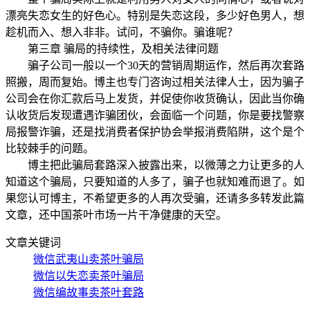
漂亮失恋女生的好色心。特别是失恋这段，多少好色男人，想
趁机而入、想入非非。试问，不骗你。骗谁呢？
第三章 骗局的持续性，及相关法律问题
骗子公司一般以一个30天的营销周期运作，然后再次套路
照搬，周而复始。博主也专门咨询过相关法律人士，因为骗子
公司会在你汇款后马上发货，并促使你收货确认，因此当你确
认收货后发现遭遇诈骗团伙，会面临一个问题，你是要找警察
局报警诈骗，还是找消费者保护协会举报消费陷阱，这个是个
比较棘手的问题。
博主把此骗局套路深入披露出来，以微薄之力让更多的人
知道这个骗局，只要知道的人多了，骗子也就知难而退了。如
果您认可博主，不希望更多的人再次受骗，还请多多转发此篇
文章，还中国茶叶市场一片干净健康的天空。
文章关键词
微信武夷山卖茶叶骗局
微信以失恋卖茶叶骗局
微信编故事卖茶叶套路