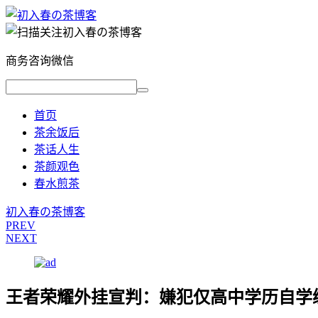
商务咨询微信
首页
茶余饭后
茶话人生
茶颜观色
春水煎茶
初入春の茶博客
PREV
NEXT
王者荣耀外挂宣判：嫌犯仅高中学历自学