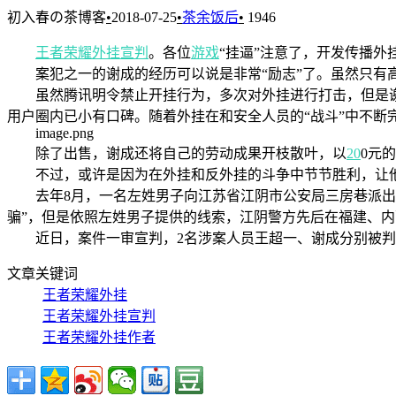
初入春の茶博客
•
2018-07-25
•
茶余饭后
•
1946
王者荣耀外挂宣判
。各位
游戏
“挂逼”注意了，开发传播外
案犯之一的谢成的经历可以说是非常“励志”了。虽然只有高
虽然腾讯明令禁止开挂行为，多次对外挂进行打击，但是谢成
用户圈内已小有口碑。随着外挂在和安全人员的“战斗”中不断
image.png
除了出售，谢成还将自己的劳动成果开枝散叶，以
20
0元
不过，或许是因为在外挂和反外挂的斗争中节节胜利，让他有
去年8月，一名左姓男子向江苏省江阴市公安局三房巷派出所举
骗”，但是依照左姓男子提供的线索，江阴警方先后在福建、
近日，案件一审宣判，2名涉案人员王超一、谢成分别被判处1
文章关键词
王者荣耀外挂
王者荣耀外挂宣判
王者荣耀外挂作者