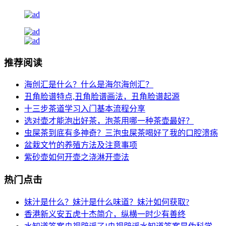
推荐阅读
海创汇是什么？什么是海尔海创汇？
丑角脸谱特点,丑角脸谱画法，丑角脸谱起源
十三步茶道学习入门基本流程分享
选对壶才能泡出好茶，泡茶用哪一种茶壶最好？
虫屎茶到底有多神奇？三泡虫屎茶喝好了我的口腔溃疡
盆栽文竹的养殖方法及注意事项
紫砂壶如何开壶之浇淋开壶法
热门点击
妹汁是什么？妹汁是什么味道？妹汁如何获取?
香港新义安五虎十杰简介，纵横一时少有善终