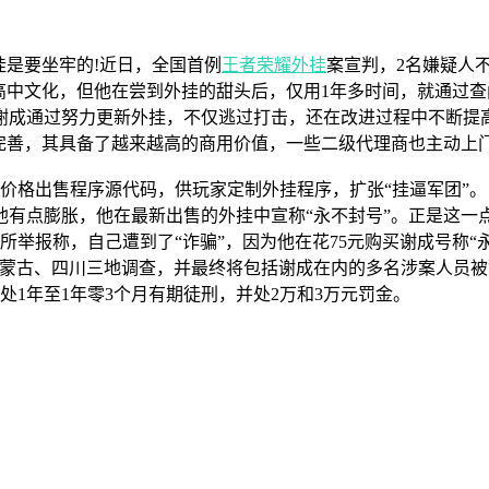
挂是要坐牢的!近日，全国首例
王者荣耀外挂
案宣判，2名嫌疑人
中文化，但他在尝到外挂的甜头后，仅用1年多时间，就通过查
通过努力更新外挂，不仅逃过打击，还在改进过程中不断提高
完善，其具备了越来越高的商用价值，一些二级代理商也主动上
的价格出售程序源代码，供玩家定制外挂程序，扩张“挂逼军团”。
点膨胀，他在最新出售的外挂中宣称“永不封号”。正是这一
报称，自己遭到了“诈骗”，因为他在花75元购买谢成号称“永
内蒙古、四川三地调查，并最终将包括谢成在内的多名涉案人员被
年至1年零3个月有期徒刑，并处2万和3万元罚金。