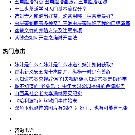
丑角脸谱特点,丑角脸谱画法，丑角脸谱起源
十三步茶道学习入门基本流程分享
选对壶才能泡出好茶，泡茶用哪一种茶壶最好？
虫屎茶到底有多神奇？三泡虫屎茶喝好了我的口腔溃疡
盆栽文竹的养殖方法及注意事项
紫砂壶如何开壶之浇淋开壶法
热门点击
妹汁是什么？妹汁是什么味道？妹汁如何获取?
香港新义安五虎十杰简介，纵横一时少有善终
水知道答案央视辟谣了!央视辟谣水知道答案是伪科学
你不知道的“老头乐”：中年大妈公园提供的色情服务
山西黑社会老大李满林覆灭纪实
《哈利波特》赫敏门事件始末
双鱼玉佩恐怖的图片有5张？别逗了，也有可能有七张
咨询电话