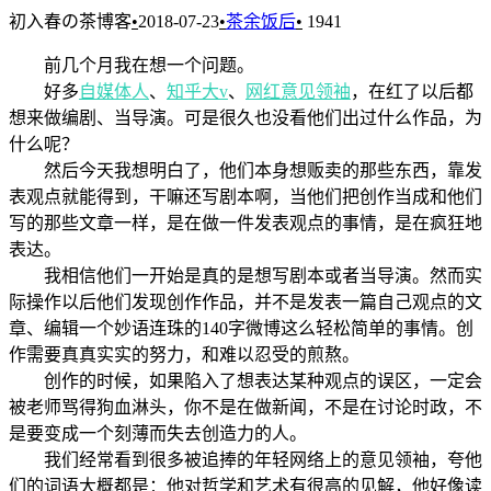
初入春の茶博客
•
2018-07-23
•
茶余饭后
•
1941
前几个月我在想一个问题。
好多
自媒体人
、
知乎大v
、
网红意见领袖
，在红了以后都
想来做编剧、当导演。可是很久也没看他们出过什么作品，为
什么呢？
然后今天我想明白了，他们本身想贩卖的那些东西，靠发
表观点就能得到，干嘛还写剧本啊，当他们把创作当成和他们
写的那些文章一样，是在做一件发表观点的事情，是在疯狂地
表达。
我相信他们一开始是真的是想写剧本或者当导演。然而实
际操作以后他们发现创作作品，并不是发表一篇自己观点的文
章、编辑一个妙语连珠的140字微博这么轻松简单的事情。创
作需要真真实实的努力，和难以忍受的煎熬。
创作的时候，如果陷入了想表达某种观点的误区，一定会
被老师骂得狗血淋头，你不是在做新闻，不是在讨论时政，不
是要变成一个刻薄而失去创造力的人。
我们经常看到很多被追捧的年轻网络上的意见领袖，夸他
们的词语大概都是：他对哲学和艺术有很高的见解，他好像读