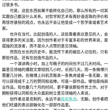
过很多书。
可是，这些东西如果不能转化自己的，那么所有的一切其
实跟自己都没什么关系。对哲学和艺术有再妙语连珠的评价和
再惊世骇俗的观点，也永远不会让他变成一个哲学家或者艺术
家。
也许在当代，比起创造的人，这些靠着表达意见的人，会
获得更多的关注度。因为创作者对于丰富多彩的世界来说，是
孤独的流浪者，而不是众人点赞的意见领袖。
然而在长长的历史中，能流传下来的被后人记住的，只有
那些作品，还有在创造作品的人。
一个演讲两小时，加上写稿子的时间也不过几天时间。一
篇意见领袖的爆款文章短则几小时，长则几天。而一条微博只
需要几分钟。在微博上抖机灵贩卖一条焦虑或者一条无聊，就
可以获得成千上万的赞同和追捧。可是一部作品，哪怕是纯商
业作品，短也要几个月的时间，更不要说那些传世之作。对于
期盼获得认同和在大众面前树立意见领袖的人来说，
创作者总是克制的，永远不会
贩卖焦虑
、无聊。创作者把
他们旺盛的表达欲融化在一部部作品里。