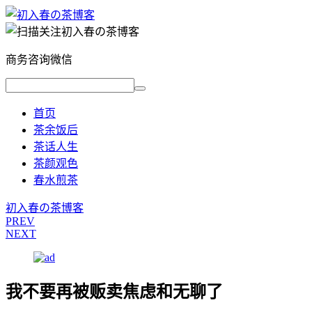
商务咨询微信
首页
茶余饭后
茶话人生
茶颜观色
春水煎茶
初入春の茶博客
PREV
NEXT
我不要再被贩卖焦虑和无聊了