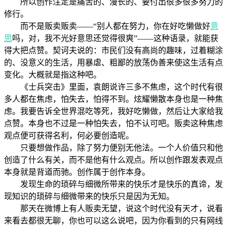
所以创作注定是痛苦的、漫长的、要付出很多很多努力的
修行。
而不是贩卖贩卖——“别人都在努力，你在好吃懒做好
意
思
吗，对，我不光好意思还觉得很爽”——这种语录，就能获
得大把点赞。契诃夫说的：市民们没有高尚的趣味，过着糊涂
的、没意义的生活，用暴虐、粗鄙的放荡伪善来使这生活有点
变化。大概就是指这种吧。
《士兵突击》里面，袁朗说许三多不焦虑，这个时代有很
多人都在焦虑，怕失去，怕得不到。炫耀懒散本身也是一种焦
虑。我要告诉全世界混吃等死，我好吃懒做，然后让大家给我
点赞。本身也不过是一种怕失去，怕不认可吧。贩卖这种焦虑
观点便可获得名利，何必要创造呢。
只要想做作品，除了努力便别无他法。一个人价值只和他
创造了什么有关，而不是他有什么观点。所以创作跟发表观点
本身就是背道而驰。创作属于创作本身。
发现生命的琐碎与细微所带来的快乐才是快乐的真谛，发
现知识的琐碎与细微带来的快乐只是因为无知。
那天在微博上有人贩卖无望，说这个时代没有天才，说看
来看去都很无聊，你也可以这么说吧，因为你看到的只有网线