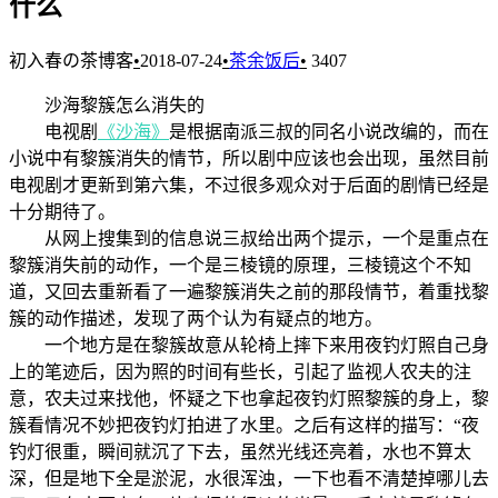
什么
初入春の茶博客
•
2018-07-24
•
茶余饭后
•
3407
沙海黎簇怎么消失的
电视剧
《沙海》
是根据南派三叔的同名小说改编的，而在
小说中有黎簇消失的情节，所以剧中应该也会出现，虽然目前
电视剧才更新到第六集，不过很多观众对于后面的剧情已经是
十分期待了。
从网上搜集到的信息说三叔给出两个提示，一个是重点在
黎簇消失前的动作，一个是三棱镜的原理，三棱镜这个不知
道，又回去重新看了一遍黎簇消失之前的那段情节，着重找黎
簇的动作描述，发现了两个认为有疑点的地方。
一个地方是在黎簇故意从轮椅上摔下来用夜钓灯照自己身
上的笔迹后，因为照的时间有些长，引起了监视人农夫的注
意，农夫过来找他，怀疑之下也拿起夜钓灯照黎簇的身上，黎
簇看情况不妙把夜钓灯拍进了水里。之后有这样的描写：“夜
钓灯很重，瞬间就沉了下去，虽然光线还亮着，水也不算太
深，但是地下全是淤泥，水很浑浊，一下也看不清楚掉哪儿去