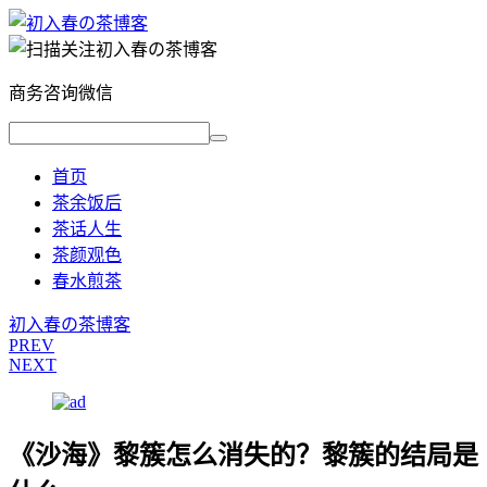
商务咨询微信
首页
茶余饭后
茶话人生
茶颜观色
春水煎茶
初入春の茶博客
PREV
NEXT
《沙海》黎簇怎么消失的？黎簇的结局是