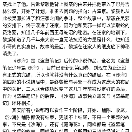
案找上了他。告诉黎簇他背上图案的由来并把他带入了巴丹吉
林沙漠，开始了计划，准备去问题的指向：古潼京。黎簇也从
此被吴邪拉进了和汪家之间的争斗，整个故事中，黎簇在吴邪
的安排下，终于混进了汪家，因为他和吴邪一样可以读取蛇的
费洛蒙，知道几千年前西王母蛇沼的秘密。在汪家的培训下，
黎簇知道了几千年来大家一直无法抗拒的力量是什么，也知道
小哥的真实身份，故事的最后，黎簇在汪家人的眼皮底下神秘
消失了。
《沙海》是《盗墓笔记》后传的小说作品，全名为《盗墓
笔记少年篇·沙海》，目前已更新到第四卷，到现在为止还没
有正式的完结，所以也就并没有什么真正的结局。在《沙海》
第四部的小说结局中，最终黎簇与吴邪一样成为这庞大的布局
中的关键，二人联合成功改变了这几千年前被设定好的命局，
作为《盗墓笔记》的后传，《沙海》故事独立却又与《盗墓笔
记》环环相扣。
其实所有小说都可以看作三个阶段，开始、铺陈、收尾，
《沙海》铺陈都没有结束，更谈不上结尾，不是一个完整的故
事，不只是《沙海》，还有《藏海花》，同样都是《盗墓笔
记》之后的故事，同样没有结局。众所周知三叔曾经说过自己