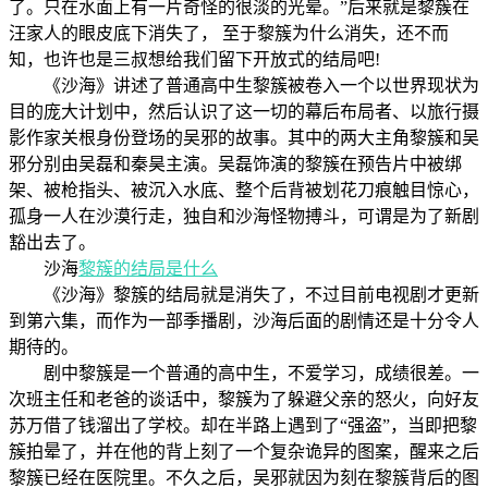
了。只在水面上有一片奇怪的很淡的光晕。”后来就是黎簇在
汪家人的眼皮底下消失了， 至于黎簇为什么消失，还不而
知，也许也是三叔想给我们留下开放式的结局吧!
《沙海》讲述了普通高中生黎簇被卷入一个以世界现状为
目的庞大计划中，然后认识了这一切的幕后布局者、以旅行摄
影作家关根身份登场的吴邪的故事。其中的两大主角黎簇和吴
邪分别由吴磊和秦昊主演。吴磊饰演的黎簇在预告片中被绑
架、被枪指头、被沉入水底、整个后背被划花刀痕触目惊心，
孤身一人在沙漠行走，独自和沙海怪物搏斗，可谓是为了新剧
豁出去了。
沙海
黎簇的结局是什么
《沙海》黎簇的结局就是消失了，不过目前电视剧才更新
到第六集，而作为一部季播剧，沙海后面的剧情还是十分令人
期待的。
剧中黎簇是一个普通的高中生，不爱学习，成绩很差。一
次班主任和老爸的谈话中，黎簇为了躲避父亲的怒火，向好友
苏万借了钱溜出了学校。却在半路上遇到了“强盗”，当即把黎
簇拍晕了，并在他的背上刻了一个复杂诡异的图案，醒来之后
黎簇已经在医院里。不久之后，吴邪就因为刻在黎簇背后的图