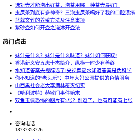
选对壶才能泡出好茶，泡茶用哪一种茶壶最好？
虫屎茶到底有多神奇？三泡虫屎茶喝好了我的口腔溃疡
盆栽文竹的养殖方法及注意事项
紫砂壶如何开壶之浇淋开壶法
热门点击
妹汁是什么？妹汁是什么味道？妹汁如何获取?
香港新义安五虎十杰简介，纵横一时少有善终
水知道答案央视辟谣了!央视辟谣水知道答案是伪科学
你不知道的“老头乐”：中年大妈公园提供的色情服务
山西黑社会老大李满林覆灭纪实
《哈利波特》赫敏门事件始末
双鱼玉佩恐怖的图片有5张？别逗了，也有可能有七张
咨询电话
18737353726