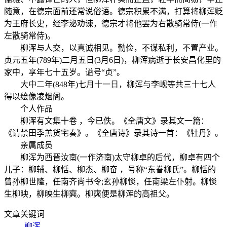
随意，在德宗面前还常说俗语。德宗积累不满，打算将柳浑贬
为王府长史，经李泌劝谏，德宗才将他罢为右散骑常侍(一作
左散骑常侍)。
柳浑与人交，以真诚相见。勤俭，不谋私利，不置产业。
贞元五年(789年)二月五日(3月6日)，柳浑病逝于长安昌化里的
家中，享年七十五岁。谥号“贞”。
大中二年(848年)七月十一日，柳浑与李岘等共三十七人
得以绘像凌烟阁。
个人作品
柳浑有文集十卷 ，今已佚。《全唐文》录其文一篇：
《请禁田季羔货宅奏》。《全唐诗》录其诗一首：《牡丹》。
亲属成员
柳浑为西晋汝南(一作济南)太守柳卓的后代，柳卓有四个
儿子：柳辅、柳恬、柳杰、柳奋 ，号称“东眷柳氏”。柳恬的
曾孙柳世隆，任南齐尚书令;玄孙柳惔，任南梁左仆射。柳惔
生柳映，柳映生柳奭。柳奭便是柳浑的高祖父。
文章关键词
柳浑