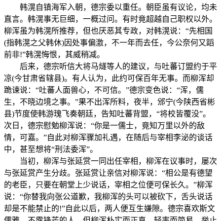
韩滉自镇海军入朝，德宗委以重任。朝臣虽有议论，均未
直言。韩滉事无巨细，一概过问。有时竟超越自己职权以外。
柳浑虽为韩滉所推荐，但也厌恶其专政，对韩滉说：“先相国
(指韩滉之父韩休)因处事偏激，不一年而去任，今公奈何又蹈
前非!”韩滉悔恨，其威稍减。
后来，德宗听信大将马燧等人的建议，与吐蕃订盟约于平
凉(今甘肃省辖县)。有人认为，此约可保百年无事。而柳浑却
跪谏说：“吐蕃人面兽心，不可信。”德宗变色说：“浑，儒
生，不晓边境之事。”果不出浑所料，夜半，邠宁(今陕西省彬
县)节度使韩游瑰飞奏朝廷，告知吐蕃背盟，“将校皆覆没”。
次日，德宗慰勉柳浑说：“你是一儒士，竟知万里以外的敌
情，可嘉。”自此对柳浑骤加礼遇，在随后与宰相李泌的谈话
中，甚至想将“刑法委浑”。
当初，柳浑与张延赏一同出任宰相，柳浑在议事时，屡次
与张延赏产生分歧。张延赏让亲信对柳浑说：“相公是有德望
的老臣，只要在朝堂上少说话，宰相之位便可保长久。”柳浑
说：“你替我向张公道歉，我柳浑的头可以被砍下，舌头说话
却是不能禁止的!”自此以后，两人便互生嫌隙。德宗喜欢斯文
儒雅、不露锋芒的人，但柳浑朴实而正直，轻率而简易，举止