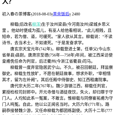
人？
初入春の茶博客
•
2018-08-03
•
茶余饭后
•
2480
柳载(后改名
柳浑
)生于汝州梁县(今河南汝州)梁城乡思义
里 。他幼时便成为孤儿，有巫人给他看相说，“此儿相贱，且
短命，若为僧、道，可缓死。”家人欲从其言。柳载说：“不读
诗书，去当术士，不如速死。”于是发奋求学。
唐玄宗天宝元年(742年)，柳载登进士第，任单父(今山东
省单县)县尉。唐肃宗至德(756年—758年)年间，被江西采访使
皇甫侁任命为判官，后迁衢州(今浙江省衢县)司马。
柳载曾一度弃官隐居武宁山。不久，被召回朝廷，拜监察
御史。柳载生性放旷，不愿在朝廷做事，想求外职，“宰相惜
其才，留为左补阙”。其后任殿中侍御史、知江西租庸院事。
唐代宗大历二年(767年)，魏少游镇江西，柳载任判官，
累授检校司封郎中。开元寺僧与酒徒夜饮，失火，却归罪于守
门人。人均知此系一冤案，不敢言。惟柳载与同僚崔祐甫为守
门人鸣冤。自此，他以公正闻名当时。大历六年(771年)，路
嗣恭接替魏少游，又任命柳载为都团练副使。大历十二年(777