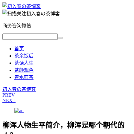
商务咨询微信
首页
茶余饭后
茶话人生
茶颜观色
春水煎茶
初入春の茶博客
PREV
NEXT
柳浑人物生平简介，柳浑是哪个朝代的