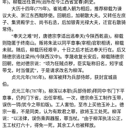
年)，柳载出任袁州(治所在今江西省宜春)刺史。
大历十四年(779年)，崔祐甫入朝为相后，推荐柳载为谏
议大夫、浙江东西黜陟使。回朝后，加朝散大夫。又转任左庶
子、集贤殿学士、尚书右丞，后加银青光禄大夫，迁官右散骑
常侍。
“奉天之难”时，唐德宗李适出逃奉天(今陕西乾县)，柳载
则隐匿于终南山。叛将朱泚以同平章事(宰相)官职相诱，柳载
未就。随后，柳载历经艰辛，十日之后才抵达奉天行在。后又
随德宗逃往梁州(今陕西汉中)。李晟收复长安后，柳载随德宗
回朝，他对德宗说：“顷为狂贼点秽，臣实耻称旧名，矧字或
带戈，时当偃武”，于是请求改名为柳浑。
贞元元年(785年)，柳浑被拜为兵部侍郎，获封宜城县
伯。
贞元三年(787年)，柳浑以本职(兵部侍郎)拜同中书门下平
章事，仍判门下省，出任宰相。一次，德宗命玉工制作玉带，
误伤一锷(犹今之带扣版)。工人害怕，至市上买他玉补上。德
宗一看，不是同类，认为有欺君之罪，欲将玉工处死。柳浑
说：“以法律，误伤乘舆器服，罪当杖。”由于柳浑执法公正，
玉工杖打六十，得免一死，其余工人也被释放。