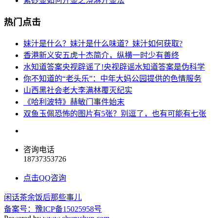
紫砂壶如何开壶之浇淋开壶法
热门点击
妹汁是什么？妹汁是什么味道？妹汁如何获取?
香港新义安五虎十杰简介，纵横一时少有善终
水知道答案央视辟谣了!央视辟谣水知道答案是伪科学
你不知道的“老头乐”：中年大妈公园提供的色情服务
山西黑社会老大李满林覆灭纪实
《哈利波特》赫敏门事件始末
双鱼玉佩恐怖的图片有5张？别逗了，也有可能有七张
咨询电话
18737353726
点击QQ咨询
闲话茶余饭后那些事儿
备案号：豫ICP备15025958号