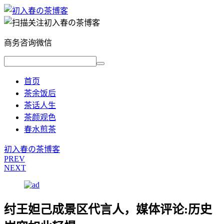
商务咨询微信
首页
茶余饭后
茶话人生
茶颜观色
春水煎茶
初入春の茶博客
PREV
NEXT
纣王妲己成景区代言人，媒体评论:历史