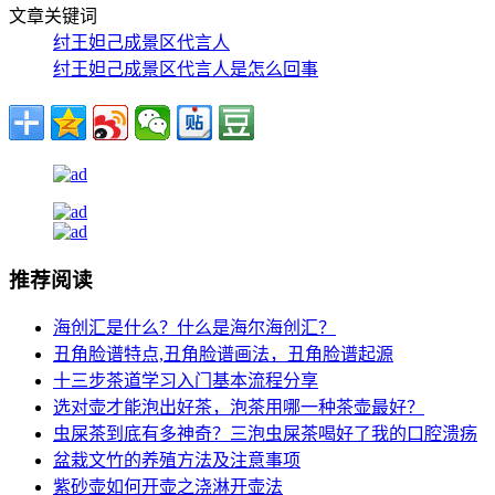
文章关键词
纣王妲己成景区代言人
纣王妲己成景区代言人是怎么回事
推荐阅读
海创汇是什么？什么是海尔海创汇？
丑角脸谱特点,丑角脸谱画法，丑角脸谱起源
十三步茶道学习入门基本流程分享
选对壶才能泡出好茶，泡茶用哪一种茶壶最好？
虫屎茶到底有多神奇？三泡虫屎茶喝好了我的口腔溃疡
盆栽文竹的养殖方法及注意事项
紫砂壶如何开壶之浇淋开壶法