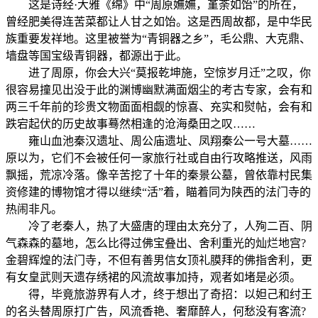
这是诗经·大雅《绵》中“周原嫵嫵，堇荼如饴”的所在，
曾经肥美得连苦菜都让人甘之如饴。这是西周故都，是中华民
族重要发祥地。这里被誉为“青铜器之乡”，毛公鼎、大克鼎、
墙盘等国宝级青铜器，都源出于此。
进了周原，你会大兴“莫报乾坤施，空惊岁月迁”之叹，你
很容易撞见出没于此的渊博幽默满面烟尘的考古专家，会有和
两三千年前的珍贵文物面面相觑的惊喜、充实和熨帖，会有和
跌宕起伏的历史故事蓦然相逢的沧海桑田之叹……
雍山血池秦汉遗址、周公庙遗址、凤翔秦公一号大墓……
原以为，它们不会被任何一家旅行社或自由行攻略推送，风雨
飘摇，荒凉冷落。像辛苦挖了十年的秦景公墓，曾依靠村民集
资修建的博物馆才得以继续“活”着，瞄着同为陕西的法门寺的
热闹非凡。
冷了老秦人，热了大盛唐的理由太充分了，人殉二百、阴
气森森的墓地，怎么比得过佛宝叠出、舍利重光的灿烂地宫?
金碧辉煌的法门寺，不但有善男信女顶礼膜拜的佛指舍利，更
有女皇武则天遗存绣裙的风流故事加持，观者如堵是必须。
得，毕竟旅游界有人才，终于想出了奇招：以妲己和纣王
的名头替周原打广告，风流香艳、奢靡醉人，何愁没有客流?