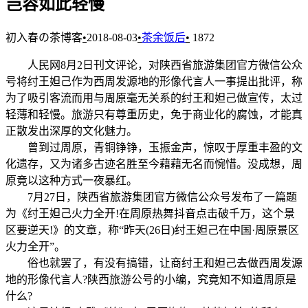
岂容如此轻慢
初入春の茶博客
•
2018-08-03
•
茶余饭后
•
1872
人民网8月2日刊文评论，对陕西省旅游集团官方微信公众
号将纣王妲己作为西周发源地的形像代言人一事提出批评，称
为了吸引客流而用与周原毫无关系的纣王和妲己做宣传，太过
轻薄和轻慢。旅游只有尊重历史，免于商业化的腐蚀，才能真
正散发出深厚的文化魅力。
曾到过周原，青铜铮铮，玉振金声，惊叹于厚重丰盈的文
化遗存，又为诸多古迹名胜至今藉藉无名而惋惜。没成想，周
原竟以这种方式一夜暴红。
7月27日，陕西省旅游集团官方微信公众号发布了一篇题
为《纣王妲己火力全开!在周原热舞抖音点击破千万，这个景
区要逆天!》的文章，称“昨天(26日)纣王妲己在中国·周原景区
火力全开”。
俗也就罢了，有没有搞错，让商纣王和妲己去做西周发源
地的形像代言人?陕西旅游公号的小编，究竟知不知道周原是
什么?