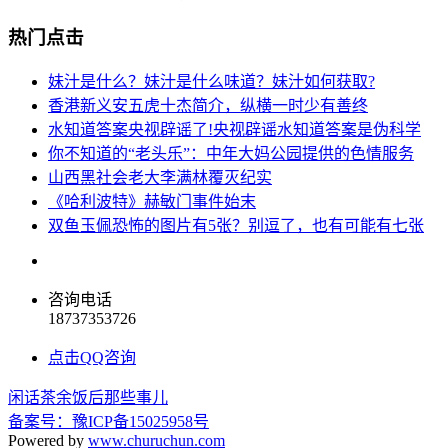
热门点击
妹汁是什么？妹汁是什么味道？妹汁如何获取?
香港新义安五虎十杰简介，纵横一时少有善终
水知道答案央视辟谣了!央视辟谣水知道答案是伪科学
你不知道的“老头乐”：中年大妈公园提供的色情服务
山西黑社会老大李满林覆灭纪实
《哈利波特》赫敏门事件始末
双鱼玉佩恐怖的图片有5张？别逗了，也有可能有七张
咨询电话
18737353726
点击QQ咨询
闲话茶余饭后那些事儿
备案号：豫ICP备15025958号
Powered by
www.churuchun.com