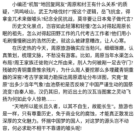
小编还“机智”地回复网友“周原和纣王有什么关系“的质
疑，“凤鸣岐山，武王为啥伐纣?”按这个逻辑，岳飞抗金，得
拿金兀术来做噱头?纪念全民抗战，莫非要让日本鬼子做代言?
历史文化景点，岂容如此轻薄和轻慢?怎么对得起周原长
眠的祖先，怎么对得起田野工作的几代考古工作者?他们用小
毛刷慢慢刷出的浩然历史，就这么被肆意糟改，让人心寒。
在历史热的今天，周原旅游确实应当勃兴。细细琢磨，认
真策划，梳理文脉，不愁没有游客。比如，周原当年水渠怎么
布局?周王家族迁徙勃兴之所由来，刖人为何被剐一足去守门?
残破的青铜重鼎惟余残片，为什么周人要挖那么多埋藏青铜重
器的深窖?考古学家竭力勘探出周原遗址分布详图，究竟“复
原”出多少当年气象?血池祭祀是否反映了中国严谨生动的国祭
流变?自秦人始，汉仍其旧，附近出土的汉瓦当图案之灵动飞
扬为何如此令人惊艳……
“天地所以能长且久者，以其不自生，故能长生”。旅游也
是一样，只有尊重历史，免于商业化的腐蚀，才能真正散发出
深厚的文化魅力。怀揣中国梦的国人，对这梦的源头岂不动
容，何必求助不相干不靠谱的噱头呢!