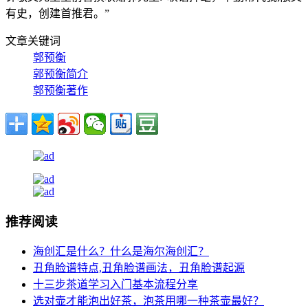
有史，创建首推君。”
文章关键词
郭预衡
郭预衡简介
郭预衡著作
推荐阅读
海创汇是什么？什么是海尔海创汇？
丑角脸谱特点,丑角脸谱画法，丑角脸谱起源
十三步茶道学习入门基本流程分享
选对壶才能泡出好茶，泡茶用哪一种茶壶最好？