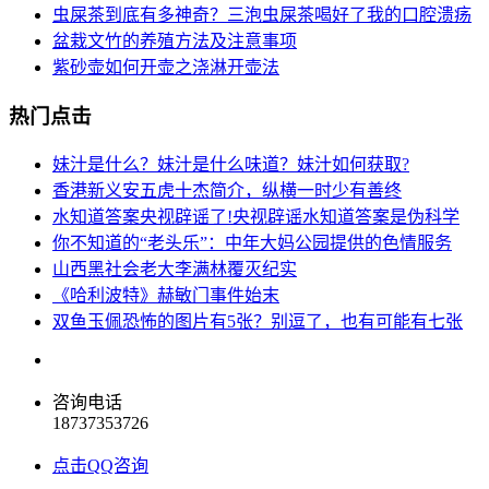
虫屎茶到底有多神奇？三泡虫屎茶喝好了我的口腔溃疡
盆栽文竹的养殖方法及注意事项
紫砂壶如何开壶之浇淋开壶法
热门点击
妹汁是什么？妹汁是什么味道？妹汁如何获取?
香港新义安五虎十杰简介，纵横一时少有善终
水知道答案央视辟谣了!央视辟谣水知道答案是伪科学
你不知道的“老头乐”：中年大妈公园提供的色情服务
山西黑社会老大李满林覆灭纪实
《哈利波特》赫敏门事件始末
双鱼玉佩恐怖的图片有5张？别逗了，也有可能有七张
咨询电话
18737353726
点击QQ咨询