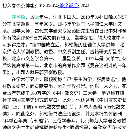
初入春の茶博客
•
2018-08-04
•
茶余饭后
•
2041
郭预衡
，19
20
年生，河北玉田人。2010年8月4日晚10时57
分在北京逝世，享年90岁。1945年毕业于北平辅仁大学国文
系。国学大师、古代文学研究专家顾随先生曾在日记中对郭预
衡有较高评价:“日文英文俱有根底，勤学深思，辅大校友中不
可多得之才。”新中国成立后，郭预衡历任辅仁大学讲师，北
京师范大学副教授、教授、中文系副主任、古籍研究所副所
长，北京市文艺学会第一、二届副会长。1977年是“文革”结束
后恢复高考第一年，北京市的高考作文题《我在这战斗的一年
里》，出题人就是郭预衡教授。
在学术研究上，郭预衡称自己“平生为学，服膺鲁迅”，他
在散文研究方面贡献突出，素为学界推崇。他以一人之力，花
费19年完成了160万字的《中国散文史》三大卷，学界称其填
补了中国文学史研究的空白。此外，他还著有《中国散文史长
编》(上、下册)《历代散文史话》等，并与人合编《历代散文
选》。除此之外，郭预衡书法造诣很深，并为本报书评周刊
“科举百年祭”专刊题字。民俗学泰斗，北京师范大学著名教授
钟敬文先生生前曾撰联赠郭先生:“联语挥毫，辛勤常代我;散文