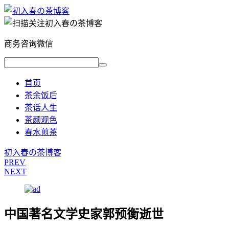
商务咨询微信
首页
茶余饭后
茶话人生
茶颜观色
春水煎茶
初入春の茶博客
PREV
NEXT
中国著名文学史家郭预衡逝世