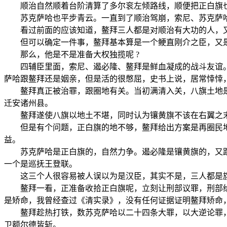
顺治自然顺着台阶清算了多尔衮左倾路线，顺便把正白旗也
苏克萨哈也平步青云。一直到了顺治驾崩，索尼、苏克萨哈
看过前面的应该知道，鳌拜三人都是对顺治有大功的人，又
但可以确定一件事，鳌拜基本算是一个鲠直刚介之臣，又是
那么，他是不是准备大权独揽呢 ?
四辅臣里面，索尼、遏必隆、鳌拜是鲜血凝成的战斗友谊。
萨哈跟鳌拜还是姻亲，但是活的很憋屈，史书上说，居常悻悻
鳌拜真正被治罪，跟圈地有关。当初满清入关，八旗土地是
迁安诸州县。
鳌拜遂使八旗以地土不堪，同时认为镶黄旗不该在右翼之
但是有个问题，正白旗的地不够，鳌拜给出方案是再圈民地
益。
苏克萨哈是正白旗的，自然力争。遏必隆是镶黄旗的，又跟
一个是巡抚王登联。
这三个人很容易被人误以为是汉臣，其实不是，三人都是旗
鳌拜一看，正准备收拾正白旗呢，立刻让刑部议罪，刑部给的
是矫命，我曾经查过《清实录》，没有任何证据证明鳌拜矫命
鳌拜趁热打铁，数苏克萨哈以二十四条大罪，以大逆论罪，与
卫额尔德皆斩。