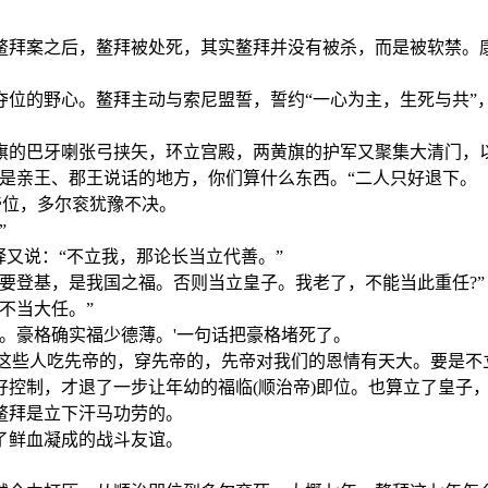
拜案之后，鳌拜被处死，其实鳌拜并没有被杀，而是被软禁。
的野心。鳌拜主动与索尼盟誓，誓约“一心为主，生死与共”
的巴牙喇张弓挟矢，环立宫殿，两黄旗的护军又聚集大清门，
亲王、郡王说话的地方，你们算什么东西。“二人只好退下。
位，多尔衮犹豫不决。
”
又说：“不立我，那论长当立代善。”
登基，是我国之福。否则当立皇子。我老了，不能当此重任?”
不当大任。”
豪格确实福少德薄。'一句话把豪格堵死了。
些人吃先帝的，穿先帝的，先帝对我们的恩情有天大。要是不立
制，才退了一步让年幼的福临(顺治帝)即位。也算立了皇子
拜是立下汗马功劳的。
鲜血凝成的战斗友谊。