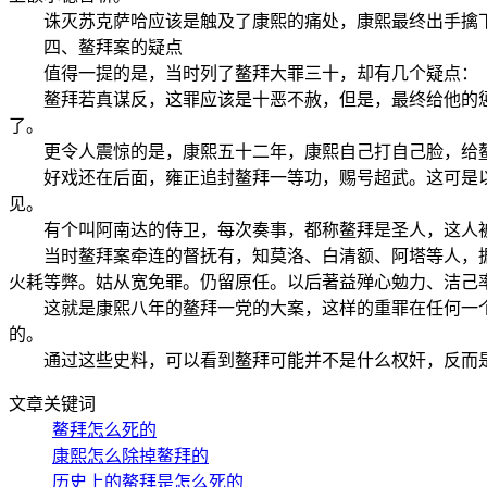
诛灭苏克萨哈应该是触及了康熙的痛处，康熙最终出手擒下
四、鳌拜案的疑点
值得一提的是，当时列了鳌拜大罪三十，却有几个疑点：
鳌拜若真谋反，这罪应该是十恶不赦，但是，最终给他的惩
了。
更令人震惊的是，康熙五十二年，康熙自己打自己脸，给鳌
好戏还在后面，雍正追封鳌拜一等功，赐号超武。这可是以
见。
有个叫阿南达的侍卫，每次奏事，都称鳌拜是圣人，这人被
当时鳌拜案牵连的督抚有，知莫洛、白清额、阿塔等人，据说
火耗等弊。姑从宽免罪。仍留原任。以后著益殚心勉力、洁己
这就是康熙八年的鳌拜一党的大案，这样的重罪在任何一个
的。
通过这些史料，可以看到鳌拜可能并不是什么权奸，反而是
文章关键词
鳌拜怎么死的
康熙怎么除掉鳌拜的
历史上的鳌拜是怎么死的