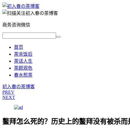
商务咨询微信
首页
茶余饭后
茶话人生
茶颜观色
春水煎茶
初入春の茶博客
PREV
NEXT
鳌拜怎么死的？历史上的鳌拜没有被杀而