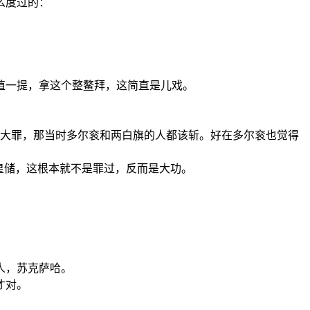
么度过的：
值一提，拿这个整鳌拜，这简直是儿戏。
大罪，那当时多尔衮和两白旗的人都该斩。好在多尔衮也觉得
皇储，这根本就不是罪过，反而是大功。
人，苏克萨哈。
才对。