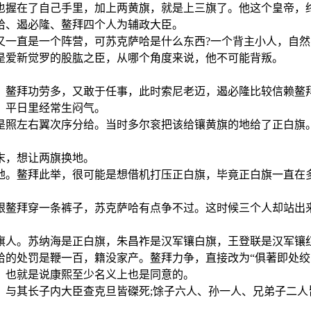
握在了自己手里，加上两黄旗，就是上三旗了。他这个皇帝，
、遏必隆、鳌拜四个人为辅政大臣。
一直是一个阵营，可苏克萨哈是什么东西?一个背主小人，自然
爱新觉罗的股肱之臣，从哪个角度来说，他不可能背叛。
鳌拜功劳多，又敢于任事，此时索尼老迈，遏必隆比较信赖鳌拜
，平日里经常生闷气。
照左右翼次序分给。当时多尔衮把该给镶黄旗的地给了正白旗。
末，想让两旗换地。
。鳌拜此举，很可能是想借机打压正白旗，毕竟正白旗一直在多
鳌拜穿一条裤子，苏克萨哈有点争不过。这时候三个人却站出来
人。苏纳海是正白旗，朱昌祚是汉军镶白旗，王登联是汉军镶
处罚是鞭一百，籍没家产。鳌拜力争，直接改为“俱著即处绞
，也就是说康熙至少名义上也是同意的。
其长子内大臣查克旦皆磔死;馀子六人、孙一人、兄弟子二人