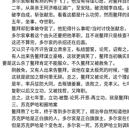
多尔衮眼看煮熟的鸭子飞了。他没有得逞心愿，对鳌拜自然
二年，从英亲王阿济格征湖广，至安陆，破流贼李自成。进
破李自成，斩张献忠。看看这都是什么功劳，然而鳌拜的遭
五年，坐事，夺世职。
鳌拜却犯事被夺官了，他犯得什么事呢?当时讨伐张献忠，
多尔衮拿着这个由头还要把他革职，且不说鳌拜只是核查不
这还不算完，多尔衮的杀招还在后面。
又以贝子屯齐讦告谋立肃亲王，私结盟誓，论死，诏宥之
有人出来告鳌拜谋立豪格，这就更搞笑了，鳌拜当初确实是意
要是这么杀了鳌拜肯定不能服众，不久鳌拜又被赦免了。
刚赦免，又有人出来告鳌拜，说他在皇太极死的时候，“擅发
这就是欲加之罪何患无辞。总之，鳌拜又被论死，这个理由
是年，率兵驻防大同，击叛镇姜襄，迭败之，克孝义。七年
复职以后又立功，又被找茬，又降职。
总之，这七年里，立功-被整-论死-开恩-再立功，就是鳌拜
三、苏克萨哈和圈地案
鳌拜熬了七年，终于等到多尔衮死了，顺治帝自然知道他的
苏克萨哈是正白旗的人，多尔衮是正白旗旗主，多尔衮在位
但是苏克萨哈是个变色龙，多尔衮一死，苏克萨哈立刻调转