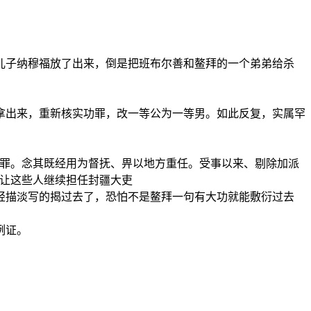
子纳穆福放了出来，倒是把班布尔善和鳌拜的一个弟弟给杀
拿出来，重新核实功罪，改一等公为一等男。如此反复，实属罕
。
罪。念其既经用为督抚、畀以地方重任。受事以来、剔除加派
还让这些人继续担任封疆大吏
描淡写的揭过去了，恐怕不是鳌拜一句有大功就能敷衍过去
例证。