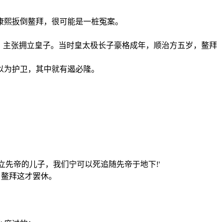
康熙扳倒鳌拜，很可能是一桩冤案。
，主张拥立皇子。当时皇太极长子豪格成年，顺治方五岁，鳌拜
以为护卫，其中就有遏必隆。
先帝的儿子，我们宁可以死追随先帝于地下!'
，鳌拜这才罢休。