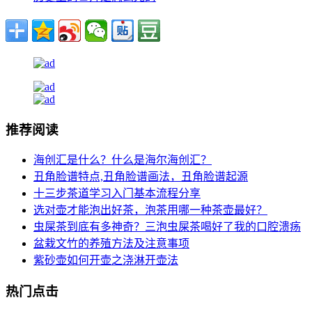
推荐阅读
海创汇是什么？什么是海尔海创汇？
丑角脸谱特点,丑角脸谱画法，丑角脸谱起源
十三步茶道学习入门基本流程分享
选对壶才能泡出好茶，泡茶用哪一种茶壶最好？
虫屎茶到底有多神奇？三泡虫屎茶喝好了我的口腔溃疡
盆栽文竹的养殖方法及注意事项
紫砂壶如何开壶之浇淋开壶法
热门点击