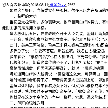
初入春の茶博客
•
2018-08-11
•
茶余饭后
•
7662
鳌拜这个奸臣，当得委实有些冤枉。很多人以为在所谓的鳌
一、鳌拜的大功
当初皇太极驾崩，多尔衮势大，他靠着两白旗的势力，有夺位
他们主张的是是拥立豪格。
皇太极死后五日，在崇政殿召开王大臣会议。鳌拜让两黄旗
一开会，鳌拜和索尼就主张立皇子。多尔衮直接呵斥：”这是
此时，英亲王阿济格、豫亲王多铎劝睿亲王(即多尔衮)即帝
多铎急了说：“你要不答应，那就立我。我名在太祖遗诏。
多尔衮说：“豪格的名字也在太祖遗诏，不光是你也。”多铎
代善年纪大，知道这皇位他坐不了，赶紧打太极：“睿亲王要
豪格虽然想做，但照例还是要谦让，就说：“我福少德薄，
哪知道两白旗的人趁机说：“豪格活这么大，可算明白一回。
这时候鳌拜看形势不好，带着两黄旗大臣提剑上前：'我们这
鳌拜以死相争，多尔衮看势头不好，但又担心豪格成年不好控
可以说，鳌拜虽然不是为顺治帝争储，但顺治帝的即位，鳌
也就是在这次争皇储的斗争中，鳌拜、索尼、遏必隆结成了
二、鳌拜的艰难岁月