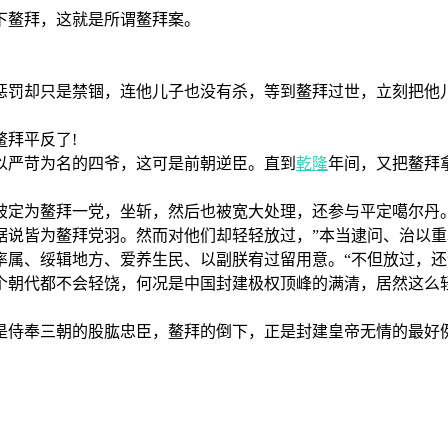
鳌拜，这就是所谓鳌拜案。
罚却只是禁锢，连他儿子也没有杀，等到鳌拜过世，立刻把他儿
拜平反了!
严苛为名的四爷，这可是前朝逆臣。直到
乾隆
年间，又把鳌拜
定为鳌拜一党，坐斩，然后也被宽大处理，还参与平定噶尔丹
皆为鳌拜党羽。然而对他们却轻轻放过，”本当逮问、治以重
率属、绥辑地方、爱养生民、以副朕宥过留用意。“不但放过，
朝代都不会轻饶，何况是中国封建极权顶峰的满清，居然这么轻
侍奉三朝的股肱忠臣，鳌拜的倒下，正是封建皇帝无情的最好