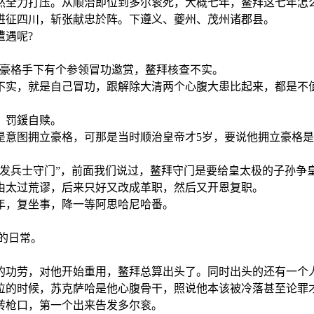
全力打压。从顺治即位到多尔衮死，大概七年，鳌拜这七年怎
征四川，斩张献忠於阵。下遵义、夔州、茂州诸郡县。
遇呢?
豪格手下有个参领冒功邀赏，鳌拜核查不实。
实，就是自己冒功，跟解除大清两个心腹大患比起来，都是不
，罚鍰自赎。
图拥立豪格，可那是当时顺治皇帝才5岁，要说他拥立豪格是
兵士守门”，前面我们说过，鳌拜守门是要给皇太极的子孙争
太过荒谬，后来只好又改成革职，然后又开恩复职。
，复坐事，降一等阿思哈尼哈番。
的日常。
功劳，对他开始重用，鳌拜总算出头了。同时出头的还有一个
的时候，苏克萨哈是他心腹骨干，照说他本该被冷落甚至论罪
枪口，第一个出来告发多尔衮。