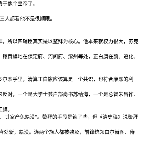
终于像个皇帝了。
三人都看他不是很顺眼。
，所以四辅臣其实是以鳌拜为核心。他本来就权力很大，苏克
镶黄旗地在保定府、河间府、涿州等处，正白旗在蓟、遵化、
尔衮手里，清算正白旗应该算是一个共识，也符合康熙的利
反对，一个是大学士兼户部尚书苏纳海，一个是总督朱昌祚、
红旗。
、其家产免籍没”。鳌拜的手段是辣了些，但《清史稿》说鳌拜
皆处斩，籍没。连两个族人都被殃及，前锋统领白尔赫图、侍