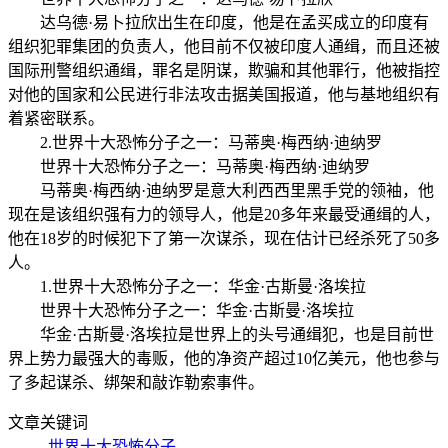
达乌德·易卜拉欣出生在印度，他是在孟买成立的印度有
组织犯罪集团的负责人，他目前不仅被印度人通缉，而且还被
国际刑警组织通缉，罪名是阴谋，欺骗和其他罪行，他被指控
对他的国家和公民进行非法攻击据美国报道，他与基地组织有
着紧密联系。
2.世界十大恐怖分子之一：马蒂奥·梅西纳·迪纳罗
世界十大恐怖分子之一：马蒂奥·梅西纳·迪纳罗
马蒂奥·梅西纳·迪纳罗是意大利西西里黑手党的领袖，他
现在是该组织强有力的领导人，他是20多年来最受通缉的人，
他在18岁的时候犯下了第一次谋杀，现在估计已经杀死了50多
人。
1.世界十大恐怖分子之一：华金·古斯曼·洛埃拉
世界十大恐怖分子之一：华金·古斯曼·洛埃拉
华金·古斯曼·洛埃拉是世界上的头号通缉犯，也是目前世
界上势力最强大的毒贩，他的净资产超过10亿美元，他也参与
了多起谋杀、绑架和敲诈勒索事件。
文章关键词
世界十大恐怖分子