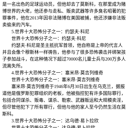
是一名出色的足球运动员，但他却去了莫斯科，在那里成为赌
博世界的大佬，他还参与走私、贩卖武器等许多臭名昭著的犯
罪事件，他在2013年因非法赌博在美国被捕，他还涉嫌非法贩
卖偷来的汽车。
5.世界十大恐怖分子之一：约瑟夫·科尼
世界十大恐怖分子之一：约瑟夫·科尼
约瑟夫·科尼是圣主抵抗军首领，他自称是上帝的代言人
并且会像个穆斯林一样祷告，他参与了很多恐怖袭击并绑架孩
子参加战斗，在这种情况下超过70000名儿童士兵与200万多人
流离失所。
4.世界十大恐怖分子之一：塞米昂·莫吉列维奇
世界十大恐怖分子之一：塞米昂·莫吉列维奇
塞米昂·莫吉列维奇于1946年6月30日出生在乌克兰，据报
道他是俄罗斯犯罪组织的老板，他被指控犯有许多国际罪行，
包括合同谋杀、贩毒、谋杀、勒索、武器贩运和大规模卖淫，
但尽管他犯下了所有罪行，但他与他的家人至今仍然生活在莫
斯科。
3.世界十大恐怖分子之一：达乌德·易卜拉欣
世界十大恐怖分子之一：达乌德·易卜拉欣