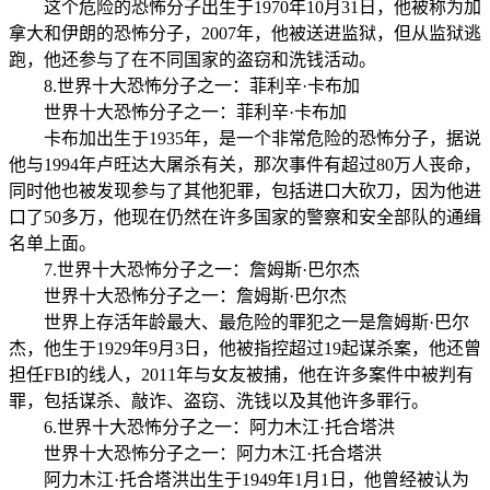
这个危险的恐怖分子出生于1970年10月31日，他被称为加
拿大和伊朗的恐怖分子，2007年，他被送进监狱，但从监狱逃
跑，他还参与了在不同国家的盗窃和洗钱活动。
8.世界十大恐怖分子之一：菲利辛·卡布加
世界十大恐怖分子之一：菲利辛·卡布加
卡布加出生于1935年，是一个非常危险的恐怖分子，据说
他与1994年卢旺达大屠杀有关，那次事件有超过80万人丧命，
同时他也被发现参与了其他犯罪，包括进口大砍刀，因为他进
口了50多万，他现在仍然在许多国家的警察和安全部队的通缉
名单上面。
7.世界十大恐怖分子之一：詹姆斯·巴尔杰
世界十大恐怖分子之一：詹姆斯·巴尔杰
世界上存活年龄最大、最危险的罪犯之一是詹姆斯·巴尔
杰，他生于1929年9月3日，他被指控超过19起谋杀案，他还曾
担任FBI的线人，2011年与女友被捕，他在许多案件中被判有
罪，包括谋杀、敲诈、盗窃、洗钱以及其他许多罪行。
6.世界十大恐怖分子之一：阿力木江·托合塔洪
世界十大恐怖分子之一：阿力木江·托合塔洪
阿力木江·托合塔洪出生于1949年1月1日，他曾经被认为