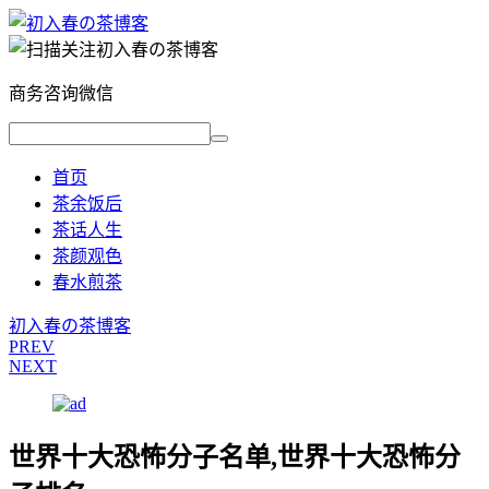
商务咨询微信
首页
茶余饭后
茶话人生
茶颜观色
春水煎茶
初入春の茶博客
PREV
NEXT
世界十大恐怖分子名单,世界十大恐怖分