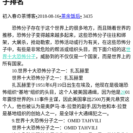
子排名
初入春の茶博客
•
2018-08-16
•
茶余饭后
•
3435
恐怖分子存在于这个世界上的很多地方，而且随着世界的
推移，恐怖分子变得越来越多起来，这些恐怖分子往往和绑
架，大屠杀，抢劫勒索，恐怖活动或行为有关，在这些恐怖分
子中，有些是非常危险的帮派或组织头目，而下面介绍的这
世
界十大恐怖分子
，威胁到的不仅仅是一个国家，而是世界上的
所有国家。
10.世界十大恐怖分子之一：扎瓦赫里
世界十大恐怖分子之一：扎瓦赫里
扎瓦赫里于1951年6月19日出生在埃及，他现在是极端恐
怖组织“基地”组织的头目，这个人被美国通缉，因为他是
20
01
年震惊世界的9.11事件主谋，因此美国拿出2500万美元悬赏这
个人，他也被认为是奥萨马·本·拉登的副手,因为他和本·拉登
是基地组织的创始人之一，是全球十大通缉犯之一。
9.世界十大恐怖分子之一：OMID TAHVILI
世界十大恐怖分子之一：OMID TAHVILI