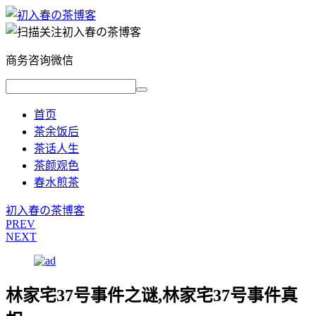
商务咨询微信
首页
茶余饭后
茶话人生
茶颜观色
春水煎茶
初入春の茶博客
PREV
NEXT
林家宅37号事件之谜,林家宅37号事件真