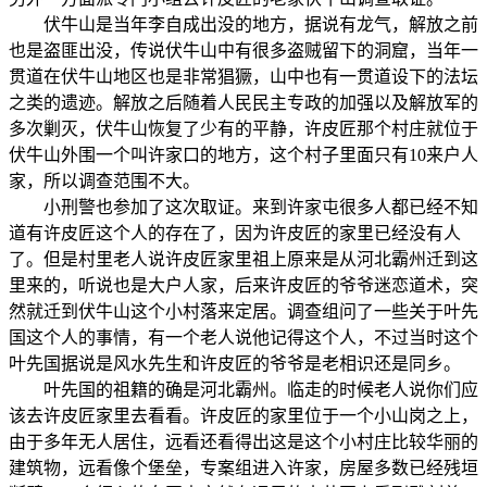
伏牛山是当年李自成出没的地方，据说有龙气，解放之前
也是盗匪出没，传说伏牛山中有很多盗贼留下的洞窟，当年一
贯道在伏牛山地区也是非常猖獗，山中也有一贯道设下的法坛
之类的遗迹。解放之后随着人民民主专政的加强以及解放军的
多次剿灭，伏牛山恢复了少有的平静，许皮匠那个村庄就位于
伏牛山外围一个叫许家口的地方，这个村子里面只有10来户人
家，所以调查范围不大。
小刑警也参加了这次取证。来到许家屯很多人都已经不知
道有许皮匠这个人的存在了，因为许皮匠的家里已经没有人
了。但是村里老人说许皮匠家里祖上原来是从河北霸州迁到这
里来的，听说也是大户人家，后来许皮匠的爷爷迷恋道术，突
然就迁到伏牛山这个小村落来定居。调查组问了一些关于叶先
国这个人的事情，有一个老人说他记得这个人，不过当时这个
叶先国据说是风水先生和许皮匠的爷爷是老相识还是同乡。
叶先国的祖籍的确是河北霸州。临走的时候老人说你们应
该去许皮匠家里去看看。许皮匠的家里位于一个小山岗之上，
由于多年无人居住，远看还看得出这是这个小村庄比较华丽的
建筑物，远看像个堡垒，专案组进入许家，房屋多数已经残垣