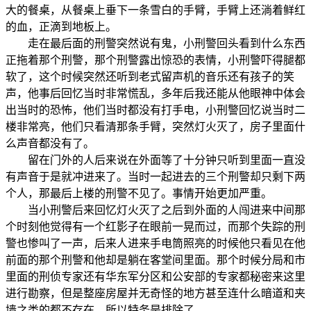
大的餐桌，从餐桌上垂下一条雪白的手臂，手臂上还淌着鲜红
的血，正滴到地板上。
走在最后面的刑警突然说有鬼，小刑警回头看到什么东西
正拖着那个刑警，那个刑警露出惊恐的表情，小刑警吓得腿都
软了，这个时候突然还听到老式留声机的音乐还有孩子的笑
声，他事后回忆当时非常慌乱，多年后我还能从他眼神中体会
出当时的恐怖，他们当时都没有打手电，小刑警回忆说当时二
楼非常亮，他们只看清那条手臂，突然灯火灭了，房子里面什
么声音都没有了。
留在门外的人后来说在外面等了十分钟只听到里面一直没
有声音于是就冲进来了。当时一起进去的三个刑警却只剩下两
个人，那最后上楼的刑警不见了。事情开始更加严重。
当小刑警后来回忆灯火灭了之后到外面的人闯进来中间那
个时刻他觉得有一个红影子在眼前一晃而过，而那个失踪的刑
警也惨叫了一声，后来人进来手电筒照亮的时候他只看见在他
前面的那个刑警和他却是躺在客堂间里面。那个时候分局和市
里面的刑侦专家还有华东军分区和公安部的专家都秘密来这里
进行勘察，但是整座房屋并无奇怪的地方甚至连什么暗道和夹
墙之类的都不存在，所以特务是排除了。