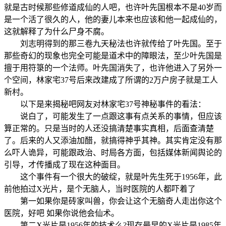
就是古时候那些修道成仙的人吧，也许叶先国根本不是40岁而
是一个活了很久的人，他的妻儿本来也应该和他一起成仙的，
这就解释了为什么尸身不腐。
刘志明得到的那三卷九天秘法也许就传给了叶先国。至于
那些奇幻的现象也完全可能是道术中的障眼法，至少叶先国是
擅于用符箓的一个法师。叶先国消失了，也许他进入了另外一
个空间，林家宅37号后来改建成了所谓的2万户房子就是工人
新村。
以下是来揭秘吧网友对林家宅37号神秘事件的看法：
说白了，可能发生了一点跟这事有点关系的事情，但应该
算正常的。只是当时的人还没搞清楚事实真相，后面查清楚
了。后来的人又添油加醋，就搞得神乎其神。其实肯定没有那
么吓人诡异，可能跟政治、时局各方面，包括媒体新闻舆论的
引导，才传播成了现在这种面目。
这个事件有一个很大的破绽，就是叶先生死于1956年，此
前他拍过X光片，是个无脑人，当时医院的人都吓着了
第一如果你是砖家叫兽，你会让这个无脑奇人走出你这个
医院，好吧 如果你说他会仙术。
第二X光片是1956年的技术么?现存最早的X光片是1985年