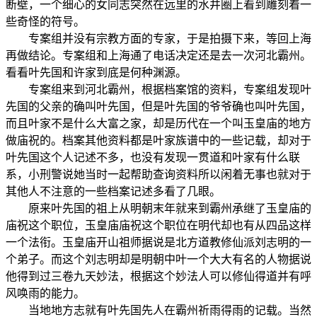
断壁，一个细心的女同志突然在远里的水井圈上看到雕刻着一
些奇怪的符号。
专案组并没有宗教方面的专家，于是拍摄下来，等回上海
再做结论。专案组和上海通了电话决定还是去一次河北霸州。
看看叶先国和许家到底是何种渊源。
专案组来到河北霸州，根据档案馆的资料，专案组发现叶
先国的父亲的确叫叶先国，但是叶先国的爷爷确也叫叶先国，
而且叶家不是什么大富之家，却是历代在一个叫玉皇庙的地方
做庙祝的。档案其他资料都是叶家族谱中的一些记载，却对于
叶先国这个人记述不多，也没有发现一贯道和叶家有什么联
系，小刑警说她当时一起帮助查询资料所以闲着无事也就对于
其他人不注意的一些档案记述多看了几眼。
原来叶先国的祖上从明朝末年就来到霸州承继了玉皇庙的
庙祝这个职位，玉皇庙庙祝这个职位在明代却也有从四品这样
一个法衔。玉皇庙开山祖师据说是北方道教修仙派刘志明的一
个弟子。而这个刘志明却是明朝中叶一个大大有名的人物据说
他得到过三卷九天妙法，根据这个妙法人可以修仙得道并有呼
风唤雨的能力。
当地地方志就有叶先国先人在霸州祈雨得雨的记载。当然