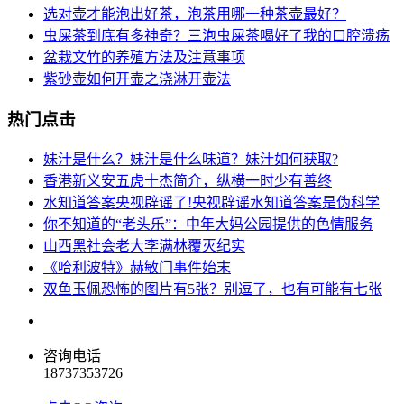
选对壶才能泡出好茶，泡茶用哪一种茶壶最好？
虫屎茶到底有多神奇？三泡虫屎茶喝好了我的口腔溃疡
盆栽文竹的养殖方法及注意事项
紫砂壶如何开壶之浇淋开壶法
热门点击
妹汁是什么？妹汁是什么味道？妹汁如何获取?
香港新义安五虎十杰简介，纵横一时少有善终
水知道答案央视辟谣了!央视辟谣水知道答案是伪科学
你不知道的“老头乐”：中年大妈公园提供的色情服务
山西黑社会老大李满林覆灭纪实
《哈利波特》赫敏门事件始末
双鱼玉佩恐怖的图片有5张？别逗了，也有可能有七张
咨询电话
18737353726