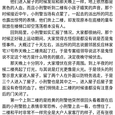
他们进入屋子的时候发现和那天晚上一样，地上依然都是
黑色的人血，而且小刑警听到二楼有小孩子嬉笑的声音，那个
时候接近中午，小刑警当场有点蒙了，一起去的派出所的同志
也露出惊愕的表情，他们奔上二楼，却发现原本在底楼的童车
就放在楼梯口却空荡荡根本没有人。
回到局里，小刑警如实汇报了情况，大家都很纳闷，那个
时候正好碰上运动期间，大家觉得古怪但是都没有说是否是鬼
怪事件。大概过了十天左右，派出所的同志说据邻居反应林家
宅37号昨天晚上二楼亮起了灯。于是专案组领导说这不是鬼怪
说不定这个地方是什么特务的据点，决定夜晚守候伏击。
那天晚上十分阴冷，大家埋伏在房子周围。到上半夜的时
候二楼亮起了灯光，与其说是灯光更像是火光。于是领头的刑
警示意大家进入屋子，留了两个人在外面以防特务逃走，于是
三个人进入了屋子，小刑警也是其中之一，进入屋子后屋子里
面没有奇怪的血了。他们悄悄走上二楼的时候谁都没有注意身
后的门关闭了。
第一个上到二楼的是姓黄的刑警他突然很回头看着跟在后
面的小刑警脸上表情非常恐怖，小刑警上去一看，也愣住了，
二楼和平时非常不一样完全是大户人家客厅的样子，还有张很