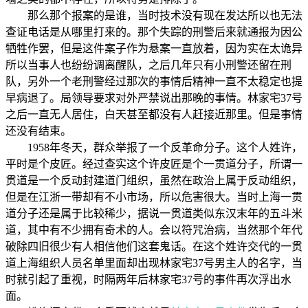
那么那个报案的是谁，当时技术没有现在发达所以也无法
查证电话是从哪里打来的。那个失踪的刑警后来就通报为因公
牺牲作罢，但是这件案子作为悬案一直放着，因为实在太诡异
所以当事人也纷纷调离醒队，之后几年只有小刑警还留在刑
队，另外一个老刑警经过那次的事情后精神一直不太稳定也提
早病退了。局领导要求对外严禁说出那晚的事情。林家宅37号
之后一直无人居住，白天甚至都没有人赶接近那里。但是事情
还没有结束。
1958年冬天，群众举报了一个反革命分子。这个人姓许，
平时是个皮匠。经过查实这个许皮匠是个一贯道分子，所谓一
贯道是一个反动封建道门组织，虽然在政治上属于反动组织，
但是在江浙一带却有不小市场，所以危害很大。当时上海一贯
道分子还是属于比较稀少，据说一贯道类似东汉末年的五斗米
道，其中有不少拥有奇术的人。会以符咒治病，当然那个年代
破除四旧很少有人相信他们这套鬼话。在这个姓许交代的一贯
道上海组织人员名单里面却出现林家宅37号男主人的名字，当
时就引起了重视，时隔两年后林家宅37号的事件再次浮出水
面。