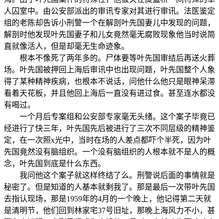
人囚室中。由公安部派出的审讯专家对其进行审讯。法医鉴定
组的老陈却告诉小刑警一个在解剖叶先国妻儿中发现的问题，
解剖时他发现叶先国妻子和儿女竟然毫无腐败现象他当时说简
直就像活人，但是却毫无生命迹象。
根本不像死了两年多的。尸体要等叶先国审结后再送火葬
场。叶先国被押回上海后审讯中也出现问题，叶先国整个人象
得了某种精神疾病，也根本不说话，问他什么他只是眼神呆滞
看着天花板，并且他回上海后一直没有进过食。甚至连水都没
有喝过。
一个月后专案组和公安部专家毫无头绪。这个案子毕竟已
经进行了快三年，叶先国先后被进行了三次不同层级的精神鉴
定，在一次照x光中，当时在场的人差点都吓个半死，因为叶
先国竟然没有脑组织。一个没有脑组织的人根本就不是人的概
念，叶先国到底是什么东西。
我问他这个案子就这样终结了么。刑警说后面的事情就是
秘密了。但是知道的人基本就剩我了。那是最后一次带叶先国
去指认现场，那是1959年的4月的一个晚上，他记得第二天就
是清明节，他们回到林家宅37号旧址，那晚上海风力不小，甚