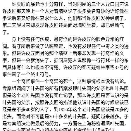
许皮匠的暴毙也十分奇怪，当时同屋的三个人异口同声说
许皮匠那天晚上一个人对着墙壁说了很多莫名奇妙的话好像在
争论后来又好像在哀求什么人，他们都当许皮匠发神经病了，
第二天醒过来却发现许皮匠还是面对墙壁坐着，却已经断气
了。
身上没有任何伤痕，最奇怪的是许皮匠的脸色异常的红
润。看守所后来做了法医鉴定，也没有发现任何中毒之类的迹
象。但是许皮匠面对的那个墙壁上后来却发现一行奇怪的文
字，但是一会就消失了，据同屋犯人说那像一行符咒一样的东
西具体写什么也根本不清楚。许皮匠的死无疑给林家宅37号的
事件画了一个终止符号。
一个奇怪事件一个奇异的死亡，这种事情根本没有结论。
专案组调阅了叶先国的所有档案发现叶先国的父亲也叫叶先国
但是这个老叶先国也没有死亡记录，那么许皮匠是否认识的是
叶先国的父亲，按照许皮匠的描述他认识叶先国的时候应该已
经是差不多40岁的人了，到1956年这个老叶先国应该是70多的
老头，而绝对不可能是30十多岁的叶先国。疑问越来越多。于
是专案组决定做最后的努力，一方面在上海秘密通缉叶先国，
另外一方面派专门小组去许皮匠的老家伏牛山调查取证。