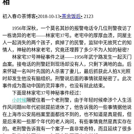
相
初入春の茶博客
•
2018-10-13
•
茶余饭后
•
2123
1956年深秋，一个莫名其妙的报警电话令几位刑警夜访了
一栋诡异的老宅——林家宅37号。老宅中的厚厚血渍，同屋主
人一起消失的两个孩子，疯掉了的民警，监狱中无故死亡的知
情人，神秘的林家老宅，究竟还埋葬了多少不为人知的秘密?
林家宅37号神秘事件之谜——1956年武宁路发生一起灭门
血案。接电话的刑警赶到现场却没有人，只剩下满地的血。后
来怀疑一名叫叶先国的人杀害了妻儿，最后抓获此人拍X光照
时却发生他没有脑组织。刑警说后面的事情就是秘密了。此次
事件成为轰动中国的灵异事件，也没有就此结束。
下面是林家宅37号神秘事件经过：
小时候
隔壁住着一个老刑警，由于年轻时候牵涉个人生活
作风问题80年代初就提前退休了，他告诉我的一些事情据他说
在上海市公安局档案里面都找不到的，也不知道是真是假，但
是后来和一些那个年代的老人询问，有些事情竟然是真实存在
的。老刑警告诉我有一个案子一直非常奇特，而且延续了很多