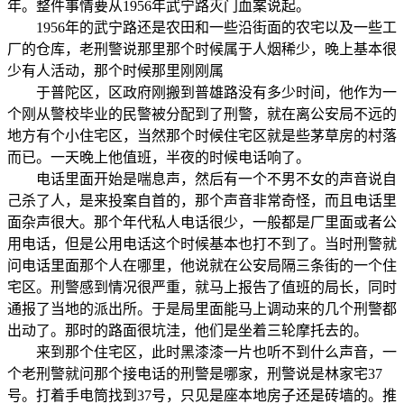
年。整件事情要从1956年武宁路灭门血案说起。
1956年的武宁路还是农田和一些沿街面的农宅以及一些工
厂的仓库，老刑警说那里那个时候属于人烟稀少，晚上基本很
少有人活动，那个时候那里刚刚属
于普陀区，区政府刚搬到普雄路没有多少时间，他作为一
个刚从警校毕业的民警被分配到了刑警，就在离公安局不远的
地方有个小住宅区，当然那个时候住宅区就是些茅草房的村落
而已。一天晚上他值班，半夜的时候电话响了。
电话里面开始是喘息声，然后有一个不男不女的声音说自
己杀了人，是来投案自首的，那个声音非常奇怪，而且电话里
面杂声很大。那个年代私人电话很少，一般都是厂里面或者公
用电话，但是公用电话这个时候基本也打不到了。当时刑警就
问电话里面那个人在哪里，他说就在公安局隔三条街的一个住
宅区。刑警感到情况很严重，就马上报告了值班的局长，同时
通报了当地的派出所。于是局里面能马上调动来的几个刑警都
出动了。那时的路面很坑洼，他们是坐着三轮摩托去的。
来到那个住宅区，此时黑漆漆一片也听不到什么声音，一
个老刑警就问那个接电话的刑警是哪家，刑警说是林家宅37
号。打着手电筒找到37号，只见是座本地房子还是砖墙的。推