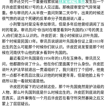
姓许还交代一个重要线索就是
林家宅37号事件
发生后一个
月许皮匠曾经和37号的主人见过面。那晚提审室空气异常凝
重。参与审讯的人从半夜一直问到第二天中午，出来的时候还
很气愤的说这个死硬的反革命分子简直胡说八道 。
小刑警当时是没有参加审讯，但是多年后他曾经调阅了当
时的笔录。审讯员问“你当时在哪里看到叶先国的(37号的男主
人)你们是怎么认识的。许皮匠说：我小时候就认识叶先国，
那个时候是民国13年。审讯员说胡说叶先国身份证上是1933年
出生的怎么可能那个时候你们就认识。许皮匠说发誓是那个时
候在河南伏牛山他的家乡看到叶先国的。
最近看见叶先国是在1956年的11月在玉佛寺。审讯员又
问，他都跟你说了什么，他在你们里面属于什么身份。许皮匠
说叶大护法早就退出一贯道组织了，我只是打了个招呼，他竟
然一点都不老而且比我认识他的时候更年青，但是他脸上有个
痣所以我一看就知道是他。
许皮匠的留下的记述就这些，那个叶先国竟然是护法级的
人物，那么叶先国到底是什么时候出生的，许皮匠到底说的是
否真实，这件事情在一个月后许皮匠在看守所突然暴毙之后又
蒙上了层层疑云。