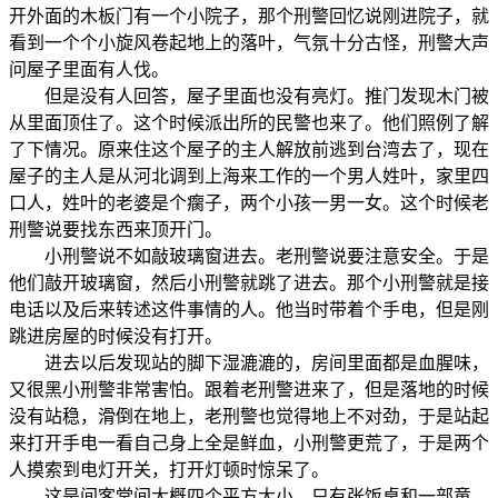
开外面的木板门有一个小院子，那个刑警回忆说刚进院子，就
看到一个个小旋风卷起地上的落叶，气氛十分古怪，刑警大声
问屋子里面有人伐。
但是没有人回答，屋子里面也没有亮灯。推门发现木门被
从里面顶住了。这个时候派出所的民警也来了。他们照例了解
了下情况。原来住这个屋子的主人解放前逃到台湾去了，现在
屋子的主人是从河北调到上海来工作的一个男人姓叶，家里四
口人，姓叶的老婆是个瘸子，两个小孩一男一女。这个时候老
刑警说要找东西来顶开门。
小刑警说不如敲玻璃窗进去。老刑警说要注意安全。于是
他们敲开玻璃窗，然后小刑警就跳了进去。那个小刑警就是接
电话以及后来转述这件事情的人。他当时带着个手电，但是刚
跳进房屋的时候没有打开。
进去以后发现站的脚下湿漉漉的，房间里面都是血腥味，
又很黑小刑警非常害怕。跟着老刑警进来了，但是落地的时候
没有站稳，滑倒在地上，老刑警也觉得地上不对劲，于是站起
来打开手电一看自己身上全是鲜血，小刑警更荒了，于是两个
人摸索到电灯开关，打开灯顿时惊呆了。
这是间客堂间大概四个平方大小，只有张饭桌和一部童