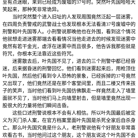
至有点迷眼，来到已经成为废墟的37号时。突然叶先国哈哈大
笑起来，那种笑非常诡异。
当时突然整个进入旧址的人发现周围竟然泛起一层迷雾，
在四周负责警戒的武警战士也发现根本无法看清37号废墟中的
刑警和叶先国等人。小刑警说那晚他也在外围，看到这个情况
他就想走进迷雾那端去看看情况当他走进去的时候发现迷雾中
竟然有若干金光，虚浮在迷雾中而且很多，他告诉我那些就是
符咒，你根本无法靠近这些符咒。
迷雾散去后，叶先国不见了，进去的三个刑警中都已经昏
迷，后来据昏迷的刑警回忆，他们看到迷雾起来后，用枪顶住
叶先国，然后他们看到令人恐怖的景象，已经拆掉的37号竟然
又出现了，他们竟然还是在那个客堂间里，而且二楼又传来孩
子的笑声，当时他们看到叶先国仿佛飘走一样竟然走入了墙里
面就不见了，当时他们马上向墙里射击，但是墙里竟然出现一
股很大的力量将他们瞬间击昏。
这些口述刑警说根本不会有人相信。所以叶先国最后被定
义为灭门杀人案，在官方档案里面叶先国是杀死全家后自杀身
亡。那么叶先国究竟是什么人，老刑警说他有个好朋友非常喜
欢看古书，当时他问过这个朋友，这个朋友说这个叶先国不会