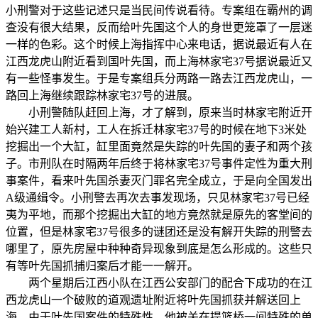
小刑警对于这些记述只是当民间传说看待。专案组在霸州的调
查没有很大结果，反而给叶先国这个人的身世更笼罩了一层迷
一样的色彩。这个时候上海指挥中心来电话，据说最近有人在
江西龙虎山附近看到国叶先国，而上海林家宅37号据说最近又
有一些怪事发生。于是专案组兵分两路一路去江西龙虎山，一
路回上海继续跟踪林家宅37号的进展。
小刑警随队赶回上海，才了解到，原来当时林家宅附近开
始兴建工人新村，工人在拆迁林家宅37号的时候在地下3米处
挖掘出一个大缸，缸里面竟然是失踪的叶先国的妻子和两个孩
子。市刑队在时隔两年后终于将林家宅37号事件定性为重大刑
事案件，看来叶先国杀妻灭门罪名完全成立，于是向全国发出
A级通缉令。小刑警去再次去事发现场，只见林家宅37号已经
夷为平地，而那个挖掘出大缸的地方竟然就是原先的客堂间的
位置，但是林家宅37号很多的谜团还是没有解开失踪的刑警去
哪里了，原先房屋中种种奇异现象到底是怎么形成的。这些只
有等叶先国抓捕归案后才能一一解开。
两个星期后江西小队在江西公安部门的配合下成功的在江
西龙虎山一个破败的道观遗址附近将叶先国抓获并解送回上
海。由于叶先国案件的特殊性，他被关在提篮桥一间特殊的单