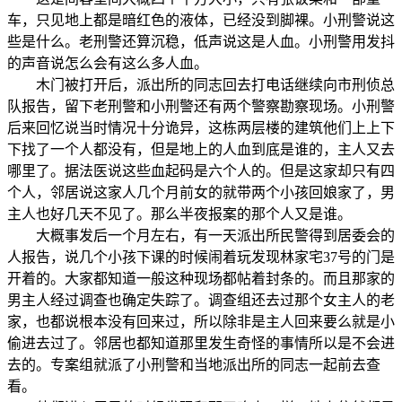
车，只见地上都是暗红色的液体，已经没到脚裸。小刑警说这
些是什么。老刑警还算沉稳，低声说这是人血。小刑警用发抖
的声音说怎么会有这么多人血。
木门被打开后，派出所的同志回去打电话继续向市刑侦总
队报告，留下老刑警和小刑警还有两个警察勘察现场。小刑警
后来回忆说当时情况十分诡异，这栋两层楼的建筑他们上上下
下找了一个人都没有，但是地上的人血到底是谁的，主人又去
哪里了。据法医说这些血起码是六个人的。但是这家却只有四
个人，邻居说这家人几个月前女的就带两个小孩回娘家了，男
主人也好几天不见了。那么半夜报案的那个人又是谁。
大概事发后一个月左右，有一天派出所民警得到居委会的
人报告，说几个小孩下课的时候闹着玩发现林家宅37号的门是
开着的。大家都知道一般这种现场都帖着封条的。而且那家的
男主人经过调查也确定失踪了。调查组还去过那个女主人的老
家，也都说根本没有回来过，所以除非是主人回来要么就是小
偷进去过了。邻居也都知道那里发生奇怪的事情所以是不会进
去的。专案组就派了小刑警和当地派出所的同志一起前去查
看。