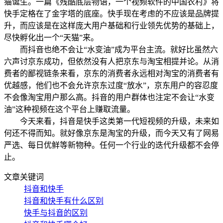
猫诞生。一篇《残酷底层物语，一个视频软件的中国农村》将
快手定格在了金字塔的底座。快手现在考虑的不应该是品牌提
升，而应该是在这样庞大用户基础和行业领先优势的基础上，
尽快孵化出一个“天猫”来。
而抖音也绝不会让“水变油”成为平台主流。就好比虽然六
六声讨京东成功，但依然没有人把京东与淘宝相提并论。从消
费者的鄙视链条来看，京东的消费者永远相对淘宝的消费者有
优越感，他们也不会允许京东过度“放水”，京东用户的容忍度
不会像淘宝用户那么高。抖音的用户群体也注定不会让“水变
油”这种视频在这个平台上赚取流量。
今天来看，抖音是快手这类第一代短视频的升级，未来如
何还不得而知。就好像京东是淘宝的升级，而今天又有了网易
严选、每日优鲜等新物种。任何一个行业的迭代升级都不会停
止。
文章关键词
抖音和快手
抖音和快手有什么区别
快手与抖音的区别