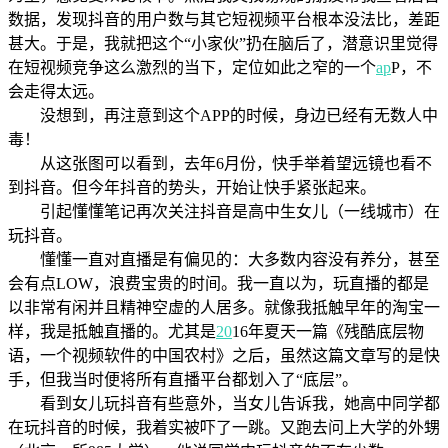
数据，发现抖音的用户数与其它短视频平台根本没法比，差距
甚大。于是，我就把这个“小家伙”扔在脑后了，潜意识里觉得
在短视频竞争这么激烈的当下，定位如此之窄的一个
ap
P，不
会走得太远。
没想到，再注意到这个APP的时候，身边已经有无数人中
毒！
从这张图可以看到，去年6月份，快手举着望远镜也看不
到抖音。但今年抖音的势头，开始让快手紧张起来。
引起懂懂笔记再次关注抖音是高中生女儿（一线城市）在
玩抖音。
懂懂一直对直播是有偏见的：大多数内容没有养分，甚至
会有点LOW，浪费宝贵的时间。我一直以为，玩直播的都是
以非常有闲并且精神空虚的人居多。就像我抵触早年的淘宝一
样，我是抵触直播的。尤其是
20
16年夏天一篇《残酷底层物
语，一个视频软件的中国农村》之后，虽然这篇文章写的是快
手，但我当时便将所有直播平台都划入了“底层”。
看到女儿玩抖音有些意外，当女儿告诉我，她高中同学都
在玩抖音的时候，我着实被吓了一跳。又跑去问上大学的外甥