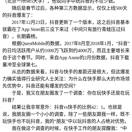
（北京一所985大学），他说同学中玩抖音的不在少数。
随后是春节过后，各种第三方数据显示，仅仅上线500天
的抖音爆发了：
2017年12月23日，抖音更新了一个版本，这之后抖音基本
就霸在了App Store前三没下来过（中间只有旅行青蛙压过抖
音），长期霸榜。
根据QuestMobile的数据，2017年8月至2018年1月，“抖音”
的日均活跃用户从约1000万飞跃到约4000万，而且主要增长来
自于这个春节。同时，来自App Annie的2月份数据，抖音下载
量冲至全球第七。
从总的数据来看，抖音与快手的差距还是很大，但这爆发
力确实值得行业研究人士关注：为什么在快手那么大的市场领
先优势中，抖音还能有爆发的空间？
于是，我又在朋友圈发了一个调查：你在玩快手还是在玩
抖音？
结果让我非常意外：抖音vs快手的比例42：1。也就是
说，我朋友圈一个小小的调查，除了一些朋友跟我一样，既不
玩快手也不玩抖音，我的“朋友”中以玩抖音的人占绝对优势。
我在做这个调查的时候，在快手工作的朋友提醒我：“中