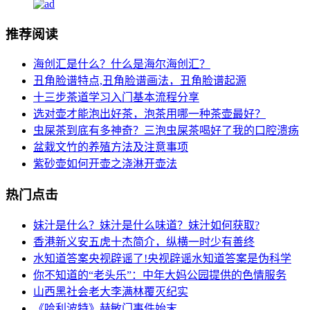
推荐阅读
海创汇是什么？什么是海尔海创汇？
丑角脸谱特点,丑角脸谱画法，丑角脸谱起源
十三步茶道学习入门基本流程分享
选对壶才能泡出好茶，泡茶用哪一种茶壶最好？
虫屎茶到底有多神奇？三泡虫屎茶喝好了我的口腔溃疡
盆栽文竹的养殖方法及注意事项
紫砂壶如何开壶之浇淋开壶法
热门点击
妹汁是什么？妹汁是什么味道？妹汁如何获取?
香港新义安五虎十杰简介，纵横一时少有善终
水知道答案央视辟谣了!央视辟谣水知道答案是伪科学
你不知道的“老头乐”：中年大妈公园提供的色情服务
山西黑社会老大李满林覆灭纪实
《哈利波特》赫敏门事件始末