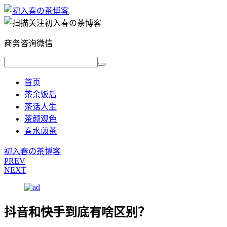
商务咨询微信
首页
茶余饭后
茶话人生
茶颜观色
春水煎茶
初入春の茶博客
PREV
NEXT
抖音和快手到底有啥区别？