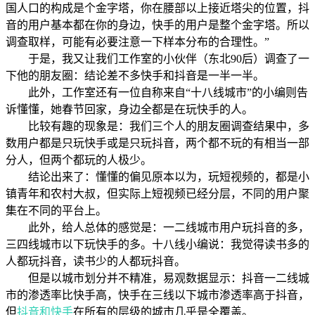
国人口的构成是个金字塔，你在腰部以上接近塔尖的位置，抖
音的用户基本都在你的身边，快手的用户是整个金字塔。所以
调查取样，可能有必要注意一下样本分布的合理性。”
于是，我又让我们工作室的小伙伴（东北90后）调查了一
下他的朋友圈：结论差不多快手和抖音是一半一半。
此外，工作室还有一位自称来自“十八线城市”的小编则告
诉懂懂，她春节回家，身边全都是在玩快手的人。
比较有趣的现象是：我们三个人的朋友圈调查结果中，多
数用户都是只玩快手或是只玩抖音，两个都不玩的有相当一部
分人，但两个都玩的人极少。
结论出来了：懂懂的偏见原本以为，玩短视频的，都是小
镇青年和农村大叔，但实际上短视频已经分层，不同的用户聚
集在不同的平台上。
此外，给人总体的感觉是：一二线城市用户玩抖音的多，
三四线城市以下玩快手的多。十八线小编说：我觉得读书多的
人都玩抖音，读书少的人都玩抖音。
但是以城市划分并不精准，易观数据显示：抖音一二线城
市的渗透率比快手高，快手在三线以下城市渗透率高于抖音，
但
抖音和快手
在所有的层级的城市几乎是全覆盖。