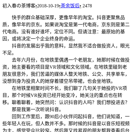
初入春の茶博客
•
2018-10-19
•
茶余饭后
•
2478
快手的群众基础深厚，更像早年的淘宝。抖音更聚焦品
质，像早年的京东。如果说淘宝是第一代电商，京东则是第二
代电商。没有谁好谁坏，定位不同。但请注意：最原始的基
因，或将决定一个企业终身的命运。
抖音的发展出乎我的意料，显然我不适合做投资人，眼光
不足。
去年六月份，在地铁里偶遇一个老朋友，她那时候在做投
资，她主要看的项目是VR领域和文化领域。在地铁里碰到老
朋友很意外，我们苦逼的媒体人整天地铁、公交、共享单车，
没想到身为投资人的她穿着镂空吊带裙，也会坐地铁。
在地铁里相聚时间不长，我们聊了几句关于她投的VR项
目，那个时候VR投资已经开始变冷，她关注的重点也在转
移。聊着聊着，她突然问：认识抖音的人吗？我们想投进去？
那是我第一次听说抖音。
回到工作室后，跟90后小伙伴问起抖音，他们说知道，一
些年轻人在玩，但人数并不多。那时候的抖音是以音乐短视频
为主，感觉受众比较窄。然后我又找易观的朋友帮我查看后台