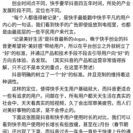
创业时间点不同，快手要早抖音四五年时间，所处的产业
发展阶段不同，定位也不同。
“每个人都值得被记录”，是快手最能戳中快手平凡的用户
内心的一句话，我们看到快手的广告即使投放到电视里，也都
是由最底层的一些平民用户来代言。
“记录美好生活”是抖音最新的slogan，晚于快手创业的抖
音更希望将“美好感”带给用户，所以在平台创立之外就树立了
“好”的标准，并通过产品和技术手段不段去引导用户向“好”的
方向去体验、去发现。（其实抖音的产品和运营非常值得拆
解，只不过不是本文的重点，在这里不赘述）
抖音明确的树立了一个“好”的标准。并且克制的维持着这
种调性。
这样的定位，使得快手天生用户基础就大，而抖音更适合
一些有追求的用户。问题在于，所有用户都天天生活在真实的
社会中，天天看真实的短视频，久了会出现审美疲劳。而人们
对美好事物的追求，是不会停止的。
下面这张图是抖音和快手用户使用时长的对比，我们可以
看到快手用户使用时长增长有些放缓，甚至在2月份（春节期
间）还出现了下滑，而抖音过去一年多一直处于快速上升的通