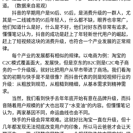
道。（数据来自易观）
抖音的早期用户是90后、95后，是消费升级的一群人，尤
其是一二线城市的95后年轻人，什么都不缺，眼界也非常广，
他们知道什么是好，什么是不好，他们对好东西非常有追求。
懂懂笔记认为，抖音的成功是赶上了年轻新世代用户的崛起，
赶上了短视频这块的消费升级，也符合一个产业发展的正常规
律。
每个产业的发展都有相似的规律。以电商为例：淘宝的
C2C模式覆盖面大，发展快，但是京东的B2C则是C2C电子商
务的一个升级版，就好比把用户从早市带进了商场。我们看淘
宝的初期与快手是不是很像？而抖音代表的则是短视频行业的
升级：从粗放到规范，从粗糙到精细，从基本需求到精神需
求。
当然，我们看到快手去年年底开始有意在品牌升级，而抖
音随着用户规模的扩大也出现了“水变油”的内容。但懂懂笔记
认为，两家基因不同，命运曲线也会不同。
快手的升级会异常艰难。这就好比淘宝一直在升级，但十
几年都发现无法彻底改变用户的印象，所以马云爸爸才会让天