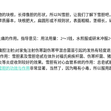
的块根，长得像胆的形状，所以叫雪胆，让我们了解下雪胆吧，
草质藤本，块根肥大，扁圆形或不规则状，表面粗糙，茎细长，
痛的作用。指导意见：用法用量：2～3钱，水煎服或研末冲服2～
g(腹腔注射)对家兔注射伤寒副伤寒甲混合菌苗引起的发热有轻
有抑菌作用：雪胆素及雪胆皂甙在体外对福氏痢疾杆菌、伤寒杆菌、
等炎症收到较好的效果。雪胆有对心血管系统的作用：总皂甙能
雪胆的功效与作用
非常显著，当然了，因为略有小毒，所以服用