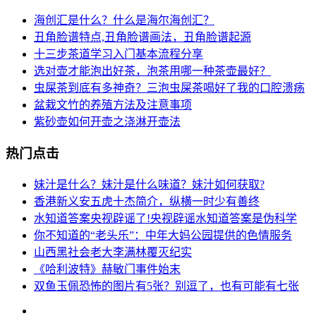
海创汇是什么？什么是海尔海创汇？
丑角脸谱特点,丑角脸谱画法，丑角脸谱起源
十三步茶道学习入门基本流程分享
选对壶才能泡出好茶，泡茶用哪一种茶壶最好？
虫屎茶到底有多神奇？三泡虫屎茶喝好了我的口腔溃疡
盆栽文竹的养殖方法及注意事项
紫砂壶如何开壶之浇淋开壶法
热门点击
妹汁是什么？妹汁是什么味道？妹汁如何获取?
香港新义安五虎十杰简介，纵横一时少有善终
水知道答案央视辟谣了!央视辟谣水知道答案是伪科学
你不知道的“老头乐”：中年大妈公园提供的色情服务
山西黑社会老大李满林覆灭纪实
《哈利波特》赫敏门事件始末
双鱼玉佩恐怖的图片有5张？别逗了，也有可能有七张