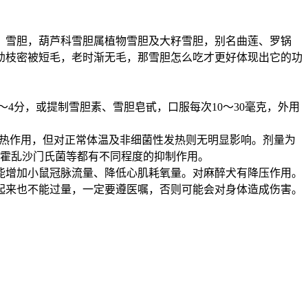
雪胆，葫芦科雪胆属植物雪胆及大籽雪胆，别名曲莲、罗锅
幼枝密被短毛，老时渐无毛，那雪胆怎么吃才更好体现出它的功
4分，或提制雪胆素、雪胆皂甙，口服每次10～30毫克，外用
度退热作用，但对正常体温及非细菌性发热则无明显影响。剂量为
猪霍乱沙门氏菌等都有不同程度的抑制作用。
增加小鼠冠脉流量、降低心肌耗氧量。对麻醉犬有降压作用。
起来也不能过量，一定要遵医嘱，否则可能会对身体造成伤害。