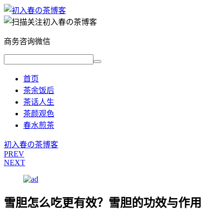
商务咨询微信
首页
茶余饭后
茶话人生
茶颜观色
春水煎茶
初入春の茶博客
PREV
NEXT
雪胆怎么吃更有效？雪胆的功效与作用