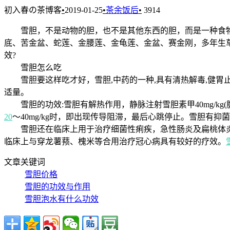
初入春の茶博客
•
2019-01-25
•
茶余饭后
•
3914
雪胆，不是动物的胆，也不是其他东西的胆，而是一种食物
底、苦金盆、蛇莲、金腰莲、金龟莲、金盆、赛金刚，多年生
效?
雪胆怎么吃
雪胆要这样吃才好，雪胆,中药的一种,具有清热解毒,健胃止
适量。
雪胆的功效:雪胆有解热作用，静脉注射雪胆素甲40mg/k
20
～40mg/kg时，即出现传导阻滞，最后心跳停止。雪胆
雪胆还在临床上用于治疗细菌性痢疾，急性肠炎及扁桃体炎
临床上与穿龙薯蓣、槐米等合用治疗冠心病具有较好的疗效。
文章关键词
雪胆价格
雪胆的功效与作用
雪胆泡水有什么功效