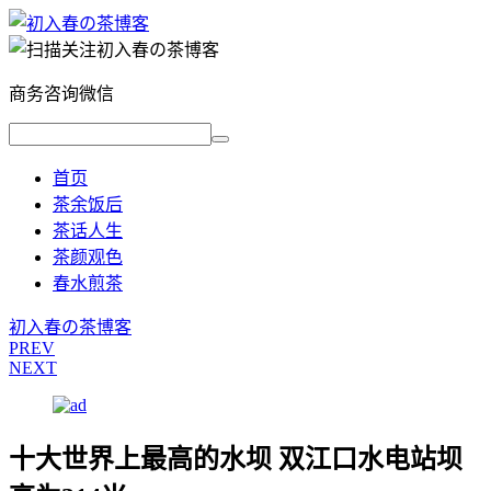
商务咨询微信
首页
茶余饭后
茶话人生
茶颜观色
春水煎茶
初入春の茶博客
PREV
NEXT
十大世界上最高的水坝 双江口水电站坝