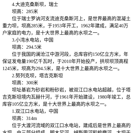
4.大迪克桑斯坝，瑞士
坝高：285米
位于瑞士罗讷河支流迪克桑斯河上，是世界最高的混凝土
重力坝，坝高285米，于1953年开工，1962年建成，满足40万
户家庭的电力，是十大世界上最高的水坝之一。
3.小湾水电站，中国
坝高：294.5米
位于我国的澜沧江中游河段，总库容约150亿立方米，年
保证发电量190亿千瓦时，于2010年开始投产，拱坝坝顶高程
1245米，坝高为294.5米，是十大世界上最高的水坝之一。
2.努列克坝，塔吉克斯坦
坝高：300米
坝址基岩为砂岩和粉砂岩，被双江口水电站超越，位于塔
吉克斯坦境内瓦赫什河，于1961年开始建设，1980年竣工，总
库容105亿立方米，是十大世界上最高的水坝之一。
1.双江口水电站，中国
坝高：314m
位于大渡河流域的双江口水电站，建成后是世界上最高的
水坝，由三部分组成，脚木足河、绰斯甲河和梭磨河，大坝于