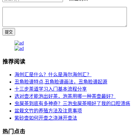
推荐阅读
海创汇是什么？什么是海尔海创汇？
丑角脸谱特点,丑角脸谱画法，丑角脸谱起源
十三步茶道学习入门基本流程分享
选对壶才能泡出好茶，泡茶用哪一种茶壶最好？
虫屎茶到底有多神奇？三泡虫屎茶喝好了我的口腔溃疡
盆栽文竹的养殖方法及注意事项
紫砂壶如何开壶之浇淋开壶法
热门点击