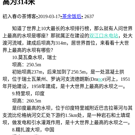
高为314米
初入春の茶博客
•
2019-03-17
•
茶余饭后
•
2637
知道了世界上10大最长的水坝排行榜，那么就有人问世界
上最高的水坝是哪座？那就属正在建设的
双江口水电站
，处大
渡河流域，建成后坝高为314m，居世界首位，来看看十大世
界上最高的水坝有哪些？
10.莫瓦桑水坝，瑞士
坝高：250.5m
初始坝高237m，后来加到了250.5m，是一处混凝土拱
坝，位于瑞士瓦莱州、罗讷河支流德朗斯(Dra
nc
e)河上，1951
年开始建设，1958年建成，是十大世界上最高的水坝之一。
9.特里坝，印度
坝高：260.5m
是印度最高的水坝，位于印度特里城附近巴吉拉蒂河与其
支流比伦格纳河交汇处下游约1.5km处，是一种岩石和土填堤
坝，做发电和引水灌溉作用，是十大世界上最高的水坝之一。
8.糯扎渡大坝，中国