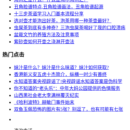
丑角脸谱特点,丑角脸谱画法，丑角脸谱起源
十三步茶道学习入门基本流程分享
选对壶才能泡出好茶，泡茶用哪一种茶壶最好？
虫屎茶到底有多神奇？三泡虫屎茶喝好了我的口腔溃疡
盆栽文竹的养殖方法及注意事项
紫砂壶如何开壶之浇淋开壶法
热门点击
妹汁是什么？妹汁是什么味道？妹汁如何获取?
香港新义安五虎十杰简介，纵横一时少有善终
水知道答案央视辟谣了!央视辟谣水知道答案是伪科学
你不知道的“老头乐”：中年大妈公园提供的色情服务
山西黑社会老大李满林覆灭纪实
《哈利波特》赫敏门事件始末
双鱼玉佩恐怖的图片有5张？别逗了，也有可能有七张