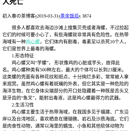
人死亡
初入春の茶博客
•
2019-03-31
•
茶余饭后
•
3874
很多人都喜欢去海边沙滩上搜集贝壳或者海螺，不过捡起
它们的时候可要小心了，有些海螺就非常具有危险性。在热带
海域有一种
鸡心螺
，它们体内有剧毒，毒素足以杀死10个人，
它们是世界上最毒的海螺。
1.形态特征
鸡心螺又叫“芋螺”， 形状像鸡的心脏或芋头，故得此
名。鸡心螺种类有500种左右，最大的个体可以长到23厘米。
这类螺的壳面有各种花纹和斑点，十分绚烂多彩，常常被人拿
来观赏。虽然鸡心螺有着斑斓的外表，但它其实是一种危险的
海洋生物，在它身体尖端部分的开口处隐藏着一种既是舌头又
是牙齿的“鱼叉”，能射出毒液，这是鸡心螺最得力的武器。
2.生活习性
鸡心螺主要生活于热带海域，在我国多见于福建、广东沿
岸以及台湾地区，喜欢栖息在珊瑚礁、岩石及沙质海底。它们
是肉食性动物，通常以海里的蠕虫、小鱼和其他软体动物为