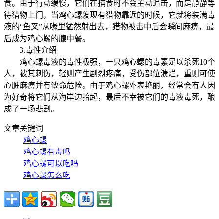
食。由于行动缓慢，它们在捕食时不会主动追击，而是静静等
待猎物上门。当鸡心螺发现有猎物靠近的时候，它就将装满毒
液的“鱼叉”从喙里猛然射出去，猎物被击中后会瞬间麻痹，最
后成为鸡心螺的腹中餐。
3.毒性介绍
鸡心螺毒液的毒性极强，一只鸡心螺的毒素足以杀死10个
人，被其刺伤，轻则产生剧烈疼痛，受伤部位溃烂，重则可使
心脏麻痹并有致命危险。由于鸡心螺外表艳丽，经常会有人因
为好奇将它们从海岸边拾起，最后不幸被它们的毒液毒死，酿
成了一场悲剧。
文章关键词
鸡心螺
鸡心螺有毒吗
鸡心螺可以吃吗
鸡心螺怎么吃