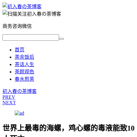
商务咨询微信
首页
茶余饭后
茶话人生
茶颜观色
春水煎茶
初入春の茶博客
PREV
NEXT
世界上最毒的海螺，鸡心螺的毒液能致10