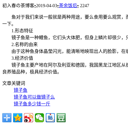
初入春の茶博客
•
2019-04-03
•
茶余饭后
•
2247
鱼对于我们来说一般就是两种用途，要么食用要么观赏，
一下。
1.形态特征
镜子鱼是一种鲤鱼，它们头大体肥，但身上鳞片却很少，只
2.名称的由来
由于这种鱼身体晶莹闪光，能清晰地映现出人的脸影，在临
3.经济价值
镜子鱼主要产地在阿尔及利亚和德国，我国黑龙江地区从德
良养殖品种，极具经济价值。
文章关键词
镜子鱼
镜子鱼可以做镜子么
镜子鱼多少钱一斤