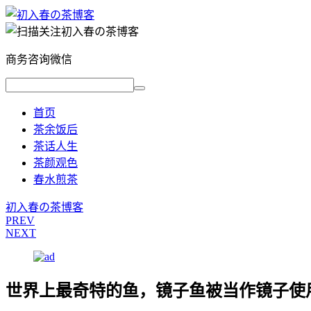
商务咨询微信
首页
茶余饭后
茶话人生
茶颜观色
春水煎茶
初入春の茶博客
PREV
NEXT
世界上最奇特的鱼，镜子鱼被当作镜子使