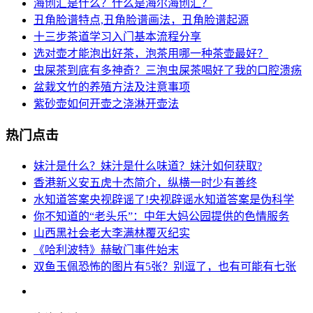
海创汇是什么？什么是海尔海创汇？
丑角脸谱特点,丑角脸谱画法，丑角脸谱起源
十三步茶道学习入门基本流程分享
选对壶才能泡出好茶，泡茶用哪一种茶壶最好？
虫屎茶到底有多神奇？三泡虫屎茶喝好了我的口腔溃疡
盆栽文竹的养殖方法及注意事项
紫砂壶如何开壶之浇淋开壶法
热门点击
妹汁是什么？妹汁是什么味道？妹汁如何获取?
香港新义安五虎十杰简介，纵横一时少有善终
水知道答案央视辟谣了!央视辟谣水知道答案是伪科学
你不知道的“老头乐”：中年大妈公园提供的色情服务
山西黑社会老大李满林覆灭纪实
《哈利波特》赫敏门事件始末
双鱼玉佩恐怖的图片有5张？别逗了，也有可能有七张