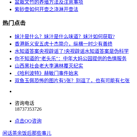
盆栽文竹的养殖方法及注意事项
紫砂壶如何开壶之浇淋开壶法
热门点击
妹汁是什么？妹汁是什么味道？妹汁如何获取?
香港新义安五虎十杰简介，纵横一时少有善终
水知道答案央视辟谣了!央视辟谣水知道答案是伪科学
你不知道的“老头乐”：中年大妈公园提供的色情服务
山西黑社会老大李满林覆灭纪实
《哈利波特》赫敏门事件始末
双鱼玉佩恐怖的图片有5张？别逗了，也有可能有七张
咨询电话
18737353726
点击QQ咨询
闲话茶余饭后那些事儿