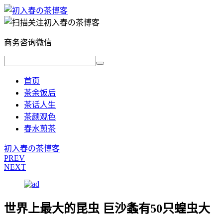
商务咨询微信
首页
茶余饭后
茶话人生
茶颜观色
春水煎茶
初入春の茶博客
PREV
NEXT
世界上最大的昆虫 巨沙螽有50只蝗虫大