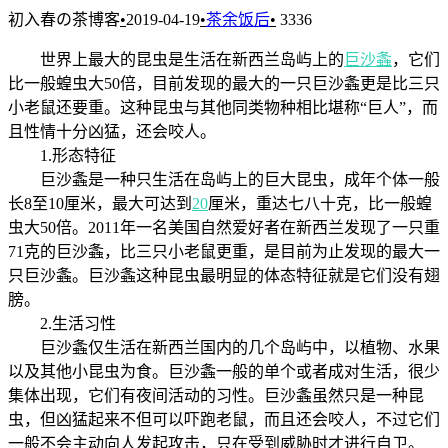
初入春の茶博客
•
2019-04-19
•
茶余饭后
•
3336
世界上最大的昆虫是生活在新西兰岛屿上的
巨沙螽
，它们
比一般蝗虫大50倍，目前发现的最大的一只巨沙螽更是比三只
小老鼠还要重。这种昆虫与其他同类物种相比堪称“巨人”，而
且性情十分凶猛，还会咬人。
1.形态特征
巨沙螽是一种只生活在岛屿上的巨大昆虫，成年个体一般
长8至10厘米，最大可达到
20
厘米，重达七八十克，比一般蝗
虫大50倍。2011年一名美国自然爱好者在新西兰发现了一只重
71克的巨沙螽，比三只小老鼠更重，是目前为止发现的最大一
只巨沙螽。巨沙螽这种昆虫最明显的体态特征就是它们没有翅
膀。
2.生活习性
巨沙螽仅生活在新西兰国内的几个岛屿中，以植物、水果
以及其他小昆虫为食。巨沙螽一般的单个或者成对生活，很少
集体出现，它们有夜间活动的习性。巨沙螽虽然只是一种昆
虫，但凶猛起来不但可以吓跑老鼠，而且还会咬人，不过它们
一般不会主动向人发起攻击，只在受到威胁时才进行自卫。