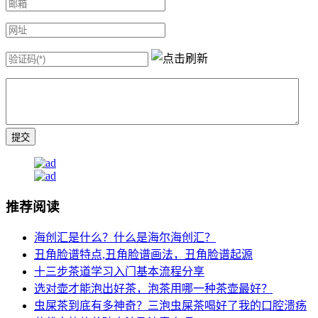
推荐阅读
海创汇是什么？什么是海尔海创汇？
丑角脸谱特点,丑角脸谱画法，丑角脸谱起源
十三步茶道学习入门基本流程分享
选对壶才能泡出好茶，泡茶用哪一种茶壶最好？
虫屎茶到底有多神奇？三泡虫屎茶喝好了我的口腔溃疡