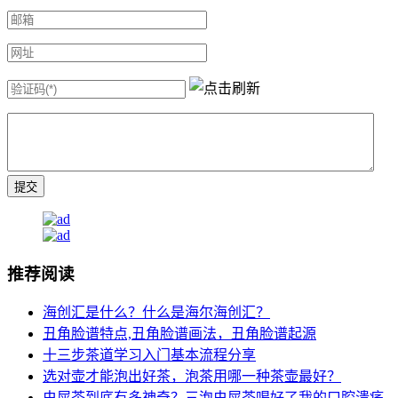
推荐阅读
海创汇是什么？什么是海尔海创汇？
丑角脸谱特点,丑角脸谱画法，丑角脸谱起源
十三步茶道学习入门基本流程分享
选对壶才能泡出好茶，泡茶用哪一种茶壶最好？
虫屎茶到底有多神奇？三泡虫屎茶喝好了我的口腔溃疡