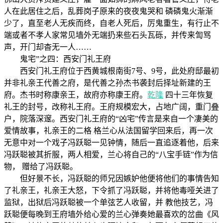
人在此居住之后，乱葬岗子原来的夜夜鬼哭和 磷磷鬼火渐渐
少了，直至老人无疾而终，自老人死后，厉鬼重生，有行止不
端或者不孝人家常见墙外无端扔来些石头瓦砾，并传来訇骂
声，开门却杳无一人……
鬼宅”之四：西安门礼王府
西安门礼王府位于西黄城根南街7号、9号，此处府邸最初
并非礼亲王代善之府，是代善之孙杰书袭封后择址新建的王
府。杰书时称康亲王，故府亦称康王府。
乾隆
四十三年恢复
礼王的封号，改称礼王府。王府规模宏大，占地广阔，重门叠
户，院落深邃。西安门礼王府的“凶宅”传言是来自一个凄美的
爱情故事，礼亲王的二格 格兰心从法国留学回来后，再一次
无意中对一个戏子冯跃聪一见钟情，随后一直追逐着他，后来
冯跃聪被其折服，两人相爱，兰心将自己的“八宝手链”作为信
物， 赠给了冯跃聪。
但好景不长，冯跃聪的师兄因嫉妒他便将他们的事情告知
了礼亲王，礼亲王大怒，下令抓了冯跃聪，并将他毒哑关进了
监狱，出狱后冯跃聪被一个单弦艺人收留，并 教他技艺，冯
跃聪便每晚到王府墙外给心爱的兰心弹奏她最喜欢的岔曲《风