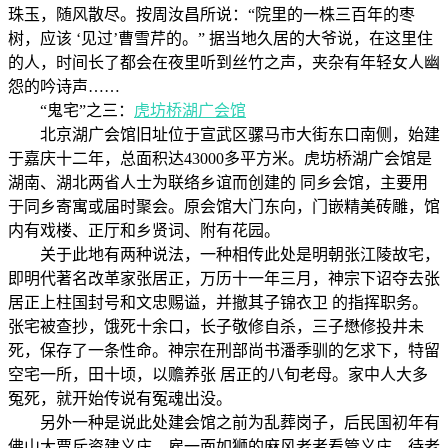
珠玉，随风散尽。按周汝昌所说：“院里的一株三百年的枣
树，应该 ‘见过’曹雪芹的。” 据当地久居的大爷说，在这里住
的人，时间长了都会在夜里听到丝竹之声，夹杂有年轻女人幽
怨的吟诗声……
“鬼宅”之三：
虎坊桥湖广会馆
北京湖广会馆旧址位于宣武区骡马市大街东口南侧，始建
于嘉庆十二年，总面积达43000多平方米。虎坊桥湖广会馆是
湖南、湖北两省人士为联络乡谊而创建的 同乡会馆，主要用
于同乡寄寓或届时聚会。原会馆大门东向，门嵌精美砖雕，馆
内有戏楼、正厅和乡贤词、附有花园。
关于此地有两种说法，一种相传此处是明朝张江陵故宅，
即明代著名改革家张居正，万历十一年三月，神宗下诏夺去张
居正上柱国封号和文忠赐谥，并撤其子锦衣卫 的指挥职务。
张宅被查抄，饿死十余口，长子敬修自杀，三子懋修投井未
死，保存了一条性命。神宗在刑部尚书潘季驯的乞求下，特留
空宅一所，田十顷，以赡养张 居正的八旬老母。家中人大多
冤死，就开始传说有冤魂出没。
另外一种是说此处建会馆之前为乱葬岗子，后民国初年有
佛山大贾斥资建义庄，雇一面如狮的麻风老者看管义庄，待老