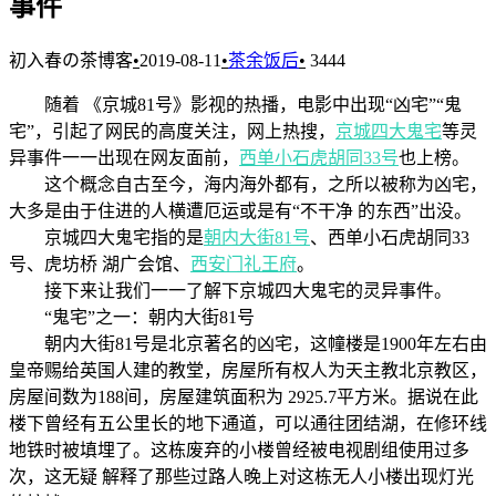
事件
初入春の茶博客
•
2019-08-11
•
茶余饭后
•
3444
随着 《京城81号》影视的热播，电影中出现“凶宅”“鬼
宅”，引起了网民的高度关注，网上热搜，
京城四大鬼宅
等灵
异事件一一出现在网友面前，
西单小石虎胡同33号
也上榜。
这个概念自古至今，海内海外都有，之所以被称为凶宅，
大多是由于住进的人横遭厄运或是有“不干净 的东西”出没。
京城四大鬼宅指的是
朝内大街81号
、西单小石虎胡同33
号、虎坊桥 湖广会馆、
西安门礼王府
。
接下来让我们一一了解下京城四大鬼宅的灵异事件。
“鬼宅”之一：朝内大街81号
朝内大街81号是北京著名的凶宅，这幢楼是1900年左右由
皇帝赐给英国人建的教堂，房屋所有权人为天主教北京教区，
房屋间数为188间，房屋建筑面积为 2925.7平方米。据说在此
楼下曾经有五公里长的地下通道，可以通往团结湖，在修环线
地铁时被填埋了。这栋废弃的小楼曾经被电视剧组使用过多
次，这无疑 解释了那些过路人晚上对这栋无人小楼出现灯光