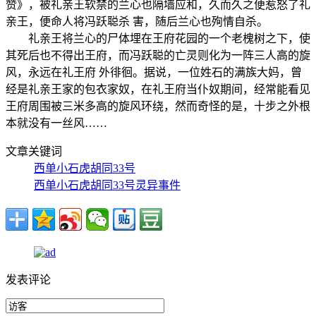
赞》，被礼亲王软禁的兰心也隔墙应和，久而久之便惹怒了礼
亲王，便命人将冯跃聪杀 害，随后兰心也殉情自杀。
礼亲王将兰心的尸体埋在王府花园的一个老槐树之下，使
其死后也不得出王府，而冯跃聪的亡灵则化为一阵三人高的旋
风，永远在礼王府 外徘徊。据说，一位姓石的满族大妈，曾
经是礼亲王家的包衣家奴，在礼王府当仆奴期间，经常能看见
王府周围被三米多高的旋风环绕，然而奇怪的是，十步之外根
本就没有一丝风……
文章关键词
西单小石虎胡同33号
西单小石虎胡同33号灵异事件
发表评论