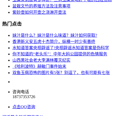
盆栽文竹的养殖方法及注意事项
紫砂壶如何开壶之浇淋开壶法
热门点击
妹汁是什么？妹汁是什么味道？妹汁如何获取?
香港新义安五虎十杰简介，纵横一时少有善终
水知道答案央视辟谣了!央视辟谣水知道答案是伪科学
你不知道的“老头乐”：中年大妈公园提供的色情服务
山西黑社会老大李满林覆灭纪实
《哈利波特》赫敏门事件始末
双鱼玉佩恐怖的图片有5张？别逗了，也有可能有七张
咨询电话
18737353726
点击QQ咨询