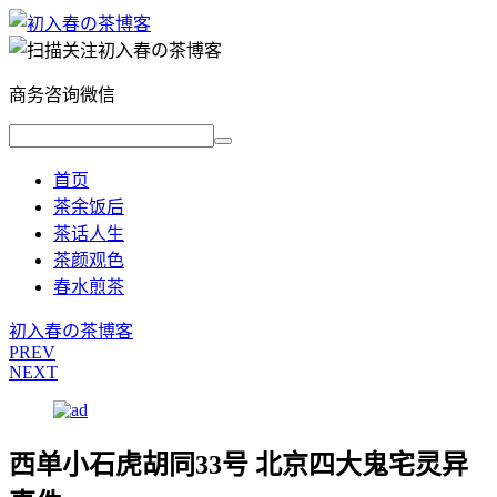
商务咨询微信
首页
茶余饭后
茶话人生
茶颜观色
春水煎茶
初入春の茶博客
PREV
NEXT
西单小石虎胡同33号 北京四大鬼宅灵异