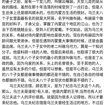
的妻子之前，是有一个女儿的，叫做云曙碧。大女儿走的是从
政的路线，虽然在那十年浩荡的时候受到了一点打击，但是人
生总体上还是顺风顺水的，也在内蒙古生活的很好。乌兰夫八
个子女里面最有名的就是大阿哥，名字叫做布赫。布赫是个做
官的好料子，子承父业，掌握了内蒙这个地区的江山，也为了
治下百姓兢兢业业，受到人们的爱戴。不仅如此，因为乌兰夫
的关系，布赫对待内蒙的影响也是很大的。现在的布赫因为年
龄问题光荣退休，但是在遇到内蒙重大事情的时候，还是会露
面出席。乌兰夫八个子女中的老二叫做乌可力，算是一个知识
分子。他是科研一线的人物，但是后来经商，也取得了很大的
成就。乌兰夫八个子女中的最小的男孩叫做乌杰，也是走了从
政的路，因为乌家的关系，头上的名誉很多。至于其他的人，
虽然没有太多的介绍，但是可以想象。但是平心而论，乌兰夫
的八个子女都是做事情做的都还是不错的，在自己各自的领域
也都做的不错。乌兰夫八个子女现状也都算是不错的了。
乌兰夫纪念馆，顾名思义，是为了纪念乌兰夫这个人的。
那么，乌兰夫是谁呢?有人说，他是内蒙的王爷;当然也有人对
乌兰夫这个人的评价很高。就是因为很多人记得他，所以才要
来纪念他。乌兰夫纪念馆是乌兰夫曾经生活过的地方，不过后