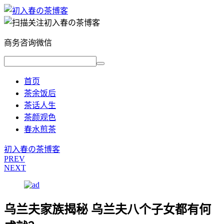
商务咨询微信
首页
茶余饭后
茶话人生
茶颜观色
春水煎茶
初入春の茶博客
PREV
NEXT
乌兰夫家族揭秘 乌兰夫八个子女都有何