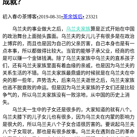
成就？
初入春の茶博客
•
2019-08-31
•
茶余饭后
•
23321
乌兰夫的事业做大之后，
乌兰夫家族
算是正式开始在中国
的政治舞台上面抛头露面。乌兰夫的女儿儿子有很多是在政治
上博弈的，而且也是因为自己的父亲厉害，自己本身也是有一
点本事，所以都做得比较大。当官的能够子承父业，经商的也
是可以赚一个金钵钱满。除了乌兰夫家族中乌兰夫的直系孩子
们，还有乌兰夫家族里面有着血缘的亲戚，也是因为乌兰夫的
关系生活的不错。乌兰夫家族最鼎盛的时候就是在乌兰夫在中
央的那一些年，声势浩大，后来乌兰夫逝世之后，乌兰夫家族
也逃不脱衰败的命运。但是因为乌兰夫家族的子女们还是比较
争气的，所以乌兰夫家族没有一败涂地，从中国的历史上消
失。
乌兰夫一生中的子女还是很多的，大家知道的就有八个。
乌兰夫膝下的儿子女儿也有很多，因为乌兰夫在内蒙的影响力
是很大的，所以乌兰夫八个子女合适很厉害的。要说起乌兰夫
八个子女现状，那也是有很多故事。乌兰夫在遇到自己的革命