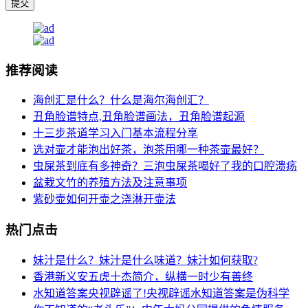
推荐阅读
海创汇是什么？什么是海尔海创汇？
丑角脸谱特点,丑角脸谱画法，丑角脸谱起源
十三步茶道学习入门基本流程分享
选对壶才能泡出好茶，泡茶用哪一种茶壶最好？
虫屎茶到底有多神奇？三泡虫屎茶喝好了我的口腔溃疡
盆栽文竹的养殖方法及注意事项
紫砂壶如何开壶之浇淋开壶法
热门点击
妹汁是什么？妹汁是什么味道？妹汁如何获取?
香港新义安五虎十杰简介，纵横一时少有善终
水知道答案央视辟谣了!央视辟谣水知道答案是伪科学