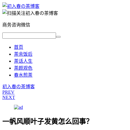
商务咨询微信
首页
茶余饭后
茶话人生
茶颜观色
春水煎茶
初入春の茶博客
PREV
NEXT
一帆风顺叶子发黄怎么回事？