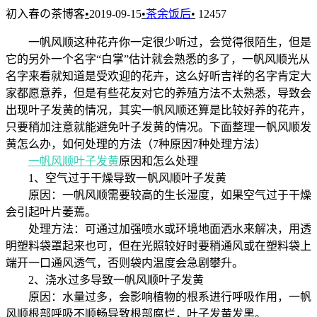
初入春の茶博客
•
2019-09-15
•
茶余饭后
•
12457
一帆风顺这种花卉你一定很少听过，会觉得很陌生，但是
它的另外一个名字“白掌”估计就会熟悉的多了，一帆风顺光从
名字来看就知道是受欢迎的花卉，这么好听吉祥的名字肯定大
家都愿意养，但是有些花友对它的养殖方法不太熟悉，导致会
出现叶子发黄的情况，其实一帆风顺还算是比较好养的花卉，
只要稍加注意就能避免叶子发黄的情况。下面整理一帆风顺发
黄怎么办，如何处理的方法（7种原因7种处理方法）
一帆风顺叶子发黄
原因和怎么处理
1、空气过于干燥导致一帆风顺叶子发黄
原因：一帆风顺需要较高的生长湿度，如果空气过于干燥
会引起叶片萎蔫。
处理方法：可通过加强喷水或环境地面洒水来解决，用透
明塑料袋罩起来也可，但在光照较好时要稍通风或在塑料袋上
端开一口通风透气，否则袋内温度会急剧攀升。
2、浇水过多导致一帆风顺叶子发黄
原因：水量过多，会影响植物的根系进行呼吸作用，一帆
风顺根部呼吸不顺畅导致根部腐烂，叶子发黄发黑。