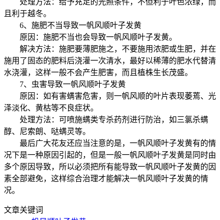
处理方法：给予充足的光照条件，不但利于叶色浓绿，而
且利于越冬。
6、施肥不当导致一帆风顺叶子发黄
原因：施肥不当也会导致一帆风顺叶子发黄。
解决方法：施肥要薄肥施之，不要施用浓肥或生肥，并在
施用了固态的肥料后浇灌一次清水，最好以稀薄的肥水代替清
水浇灌，这样一般不会产生肥害，而且植株生长茂盛。
7、虫害导致一帆风顺叶子发黄
原因：如有害螨害危害，则一帆风顺的叶片表现萎蔫、光
泽淡化、黄枯等不良症状。
处理方法：可喷施螨类专杀药剂进行防治，如三氯杀螨
醇、尼索朗、哒螨灵等。
最后广大花友还应当注意的是，一帆风顺叶子发黄有的情
况下是一种原因引起的，但是一般一帆风顺叶子发黄是同时由
多个原因导致，所以必须把所有能导致一帆风顺叶子发黄的因
素全部避免，这样综合治理才能解决一帆风顺叶子发黄的情
况。
文章关键词