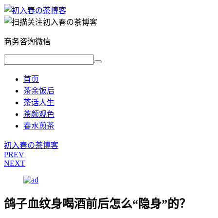
商务咨询微信
首页
茶余饭后
茶话人生
茶颜观色
春水煎茶
初入春の茶博客
PREV
NEXT
鸽子血纹身喝酒前后怎么“隐身”的？