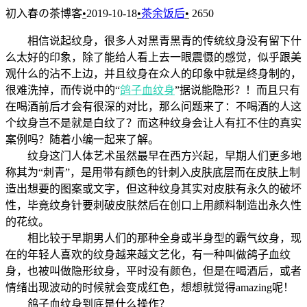
初入春の茶博客
•
2019-10-18
•
茶余饭后
•
2650
相信说起纹身，很多人对黑青黑青的传统纹身没有留下什
么太好的印象，除了能给人看上去一眼震慑的感觉，似乎跟美
观什么的沾不上边，并且纹身在众人的印象中就是终身制的，
很难洗掉，而传说中的“
鸽子血纹身
”据说能隐形？！而且只有
在喝酒前后才会有很深的对比，那么问题来了：不喝酒的人这
个纹身岂不是就是白纹了？而这种纹身会让人有扛不住的真实
案例吗？随着小编一起来了解。
纹身这门人体艺术虽然最早在西方兴起，早期人们更多地
称其为“刺青”，是用带有颜色的针刺入皮肤底层而在皮肤上制
造出想要的图案或文字，但这种纹身其实对皮肤有永久的破坏
性，毕竟纹身针要刺破皮肤然后在创口上用颜料制造出永久性
的花纹。
相比较于早期男人们的那种全身或半身型的霸气纹身，现
在的年轻人喜欢的纹身越来越文艺化，有一种叫做鸽子血纹
身，也被叫做隐形纹身，平时没有颜色，但是在喝酒后，或者
情绪出现波动的时候就会变成红色，想想就觉得amazing呢！
鸽子血纹身到底是什么操作？