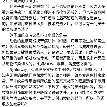
之后会留疤的状况了。
但鸽子血一定要喊冤了：留疤感染这锅我不背！因为大多
数的留疤感染，都是纹身师的不当操作造成的，但也有纹身时
纹身师用的空针割线，针口痊愈之后不留疤的可能也是存在
的，如果都用这种技术并且技术成熟之后，倒可以有一门安全
的隐形纹身法了。
鸽子血纹身有这些不容小觑的危害！
动物的血液可能携带病原体（细菌、病毒等微生物和寄生
虫）传递某些疾病甚至是危险疾病，轻微的会造成皮肤过敏，
但如果是过敏性体质的人，还是建议不要去尝试，因为有些过
敏严重的会引起过敏性休克，问题就严重了，而且很多病都是
从动物传染到人的，比如AIDS、非典、禽流感之类的。
By the way，有些纹身爱好者由于缺乏纹身专业知识，无
知者无畏的的他们竟然敢冒险让纹身师用非纹身专用色料来纹
身，而非纹身专用色料所纹出的图案其艳丽的程度远差于专用
色料纹出来的色彩这就暂且不谈了，最大的安全隐患是，这种
纹身色料造成的健康威胁除了过敏之外，还有可能会引发B型
肝炎等病毒感染疾病，甚至为此付出惨痛的代价！所以...你还
敢去乱纹身吗？