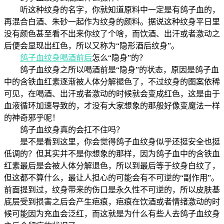
听这种纹身的名字，你就知道原料中一定是有鸽子血的，
再混合白酒、朱砂一起作为纹身的颜料。据说这种纹身平日里
没有颜色甚至看不出来你纹了个啥，而饮酒、出汗或者激动之
后便会显现出红色，所以又称为“隐形酒后纹身”。
鸽子血纹身喝酒前后
怎么“隐身”的？
鸽子血纹身之所以喝酒前是“隐身”的状态，原因是鸽子血
中的含铁血红素逐渐被人体分解褪色了，不过纹身的图案依稀
可见，在喝酒、出汗或者激动的时候就会变成红色，这是由于
血液循环加速导致的，才没有大家想象的那般好像变魔法一样
的神奇邪乎呢！
鸽子血纹身真的会扛不住吗？
是不是看到这里，你会觉得鸽子血纹身似乎还挺安全也挺
低调的？但其实并不是你想象的那样，因为鸽子血中的含铁血
红素最后是会被人体分解退色，所以到最后等于纹身白纹了，
但这都不算什么，最让人担心的可能会有不可逆的“副作用”。
前面提到过，纹身带来的伤口是永久性不可逆的，所以皮肤基
底层受到损害之后会产生疤痕，疤痕在饮酒或者情绪激动的时
候可能因为充血会泛红，而这就是为什么有些人去鸽子血纹身