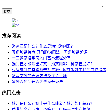
推荐阅读
海创汇是什么？什么是海尔海创汇？
丑角脸谱特点,丑角脸谱画法，丑角脸谱起源
十三步茶道学习入门基本流程分享
选对壶才能泡出好茶，泡茶用哪一种茶壶最好？
虫屎茶到底有多神奇？三泡虫屎茶喝好了我的口腔溃疡
盆栽文竹的养殖方法及注意事项
紫砂壶如何开壶之浇淋开壶法
热门点击
妹汁是什么？妹汁是什么味道？妹汁如何获取?
香港新义安五虎十杰简介，纵横一时少有善终