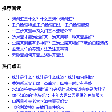
推荐阅读
海创汇是什么？什么是海尔海创汇？
丑角脸谱特点,丑角脸谱画法，丑角脸谱起源
十三步茶道学习入门基本流程分享
选对壶才能泡出好茶，泡茶用哪一种茶壶最好？
虫屎茶到底有多神奇？三泡虫屎茶喝好了我的口腔溃疡
盆栽文竹的养殖方法及注意事项
紫砂壶如何开壶之浇淋开壶法
热门点击
妹汁是什么？妹汁是什么味道？妹汁如何获取?
香港新义安五虎十杰简介，纵横一时少有善终
水知道答案央视辟谣了!央视辟谣水知道答案是伪科学
你不知道的“老头乐”：中年大妈公园提供的色情服务
山西黑社会老大李满林覆灭纪实
《哈利波特》赫敏门事件始末