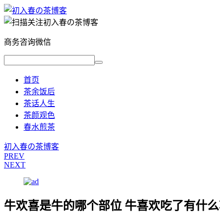
商务咨询微信
首页
茶余饭后
茶话人生
茶颜观色
春水煎茶
初入春の茶博客
PREV
NEXT
牛欢喜是牛的哪个部位 牛喜欢吃了有什么