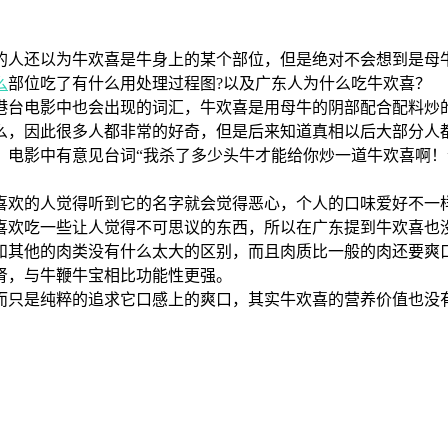
的人还以为牛欢喜是牛身上的某个部位，但是绝对不会想到是母
么
部位吃了有什么用处理过程图?以及广东人为什么吃牛欢喜？
台电影中也会出现的词汇，牛欢喜是用母牛的阴部配合配料炒的
，因此很多人都非常的好奇，但是后来知道真相以后大部分人都
影中有意见台词“我杀了多少头牛才能给你炒一道牛欢喜啊！
欢的人觉得听到它的名字就会觉得恶心，个人的口味爱好不一
欢吃一些让人觉得不可思议的东西，所以在广东提到牛欢喜也
其他的肉类没有什么太大的区别，而且肉质比一般的肉还要爽口
肾，与牛鞭牛宝相比功能性更强。
只是纯粹的追求它口感上的爽口，其实牛欢喜的营养价值也没有