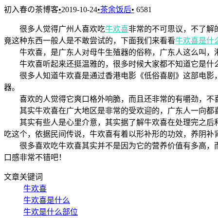
初入春の茶博客
•
2019-10-24
•
茶余饭后
•
6581
很多人觉得广州人喜欢吃
牛欢喜
非常的不可思议，不了解
竟这种东西一般人是不敢尝试的，下面我们来看看
牛欢喜是什
牛欢喜，是广东人对母牛生殖器的俗称，广东人这么叫，港
牛欢喜听起来还挺温雅的，很多时候大家都不知道它是什么
很多人知道牛欢喜是通过香港电影《低俗喜剧》这部电影，电
器。
喜欢的人觉得它爽口格外响脆，而且还非常的有嚼劲，不喜
其实牛欢喜在广大地区是非常的受欢迎的，广东人一向都喜
其实有些人是心里介意，其实据了解牛欢喜在处理完之后和
吃这个，依据民间传说，牛欢喜有着以形补形的功效，养阴补
很多喜欢吃牛欢喜其实并不是因为它的营养价值有多高，而
口感非常不错吧！
文章关键词
牛欢喜
牛欢喜是什么
牛欢是什么部位