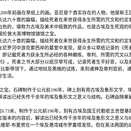
今3200年前画在草纸上的画。亚尼是个真实存在的人物，他是新
六十章的篇幅，描绘死者在来世获得永生所需的咒文和约定事项
出色的，堪称为古埃及美术中极致的作品，也是古埃及生死观的
英国伦敦大英博物馆镇馆之宝。
达六十章的篇幅，描绘死者在来世获得永生所需的咒文和约定事
年在尼罗河中游克索西岸的墓室中发现，是众多以草纸记录的《
，即记载死者为获永生所必经的各种磨练、审判、所需的咒文以
》。死者之书大部分以纸莎草写成，记录死者生平好恶，以及
努比斯带领下，通过地狱及黑暗的试炼，来到诸神及审判官前，通
好生活。
馆的镇馆之宝。石碑制作于公元前196年，碑上刻有用古埃及象形
读出已经失传千余年的埃及象形文之意义与结构。石碑由随拿破
.14米，宽0.73米，制作于公元前196年，刻有古埃及国王托勒密
言版本的内容后，解读出已经失传千余年的埃及象形文之意义与
札维耶·布夏贺在一个埃及港湾城市罗塞塔发现，但在英法两国的战