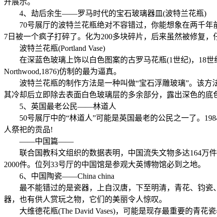
开展示。
4、劫后余生——罗马时代的宝石玻璃器皿(波特兰花瓶)
70号展厅的波特兰花瓶绝对不容错过，你能想象在两千年前就
7日被一个疯子打碎了。化为200多块碎片，后来虽然被修复
波特兰花瓶(Portland Vase)
在深蓝色玻璃上饰以白色图案的古罗马花瓶(1世纪)，18世纪时属波特
Northwood,1876)仿制的最为逼真。
波特兰花瓶的制作方法是一种叫做“宝石浮雕玻璃”。该方法
其冷却后立即除去表面白色玻璃层的多余部分，露出深色的底
5、英国最老公民——林道人
50号展厅中的“林道人”可能是英国最老的公民之一了。19
人祭祀的贡品!
——中国篇——
联合国教科文组织的数据表明，中国流失文物多达164万件，
2000件。位列33号厅的中国馆是参观大英博物馆必到之地。
6、中国陶瓷——China china
最不能错过的是瓷器，上自汉唐，下至明清，青花、钧瓷、唐
器，也有供人赏玩之物，它们的美丽令人惊叹。
大维德花瓶(The David Vases)，可能是现存最重要