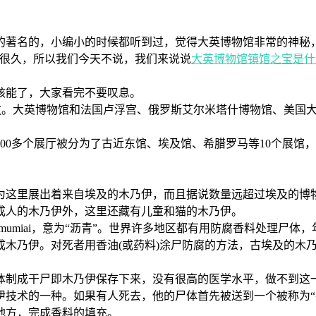
著名的，小编小的时候都听到过，觉得大英博物馆非常的神秘，
说很久，所以我们今天不说，我们来说说
大英博物馆镇馆之宝是什
核能了，大家看完不要叹息。
开放。大英博物馆和法国卢浮宫、俄罗斯艾尔米塔什博物馆、美国
100多个展厅被分为了古近东馆、埃及馆、希腊罗马等10个展馆
为这里展出着来自埃及的木乃伊，而且据说数量远超过埃及的博
成人的木乃伊外，这里还藏有儿童和猫的木乃伊。
mumiai，意为“沥青”。世界许多地区都有用防腐香料处理尸
成木乃伊。对死者用香油(或药料)涂尸防腐的方法，古埃及的木
制成干尸即木乃伊保存下来，没有很高的医学水平，做不到这一
术的一种。如果有人死去，他的尸体首先被送到一个被称为“
的地方，完成香料的填充。