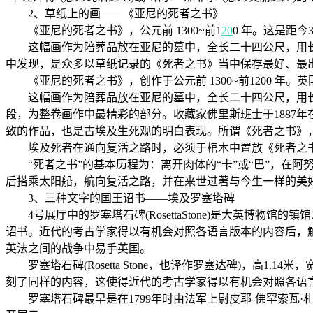
2、草纸上的画——《亚尼的死者之书》
《亚尼的死者之书》，公元前 1300~前1
20
0 年。这是距
这幅画作为陪葬品放在亚尼的墓中，全长二十四公尺，用长达
中发现，是众多以草纸记录的《死者之书》当中保存最好、最
《亚尼的死者之书》，创作于公元前 1300~前1200 年。
这幅画作为陪葬品放在亚尼的墓中，全长二十四公尺，用长
段，为整卷画作中最精彩的部分。收藏家佛里斯班士于1887
致的作品，也是古埃及生死观的明白表现。所谓《死者之书》
埃及死者在通向复活之路时，必须于棺木中置放《死者之书
“死者之书”的基本历程为：离开肉体的“卡”或“巴”，在阿
后搭乘太阳船，航向复活之路，并在来世过著与今生一样的美
3、三种文字的国王诏书——埃及罗塞塔碑
4号展厅中的罗塞塔石碑(RosettaStone)是大英博物
诏书。近代的考古学家得以有机会对照各语言版本的内容后，解
英法之间的战争中易手英国。
罗塞塔石碑(Rosetta Stone，也译作罗塞达碑)，高1
刻了同样的内容，这使得近代的考古学家得以有机会对照各语
罗塞塔石碑最早是在1799年时由法军上尉皮耶-佛罕索瓦·