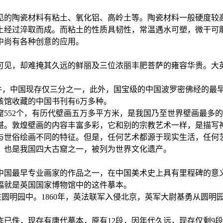
的陶瓷材料有粘土、氧化铝、高岭土等。陶瓷材料一般硬度较高
过淬取而成。而粘土的性质具韧性，常温遇水可塑，微干可雕，全
中尚有各种创意的应用。
见，却难掩其久远的鲜丽及三位浓丽丰肥菩萨的雍容华贵。大英
件，中国现存仅三分之一，此外，国宝级的中国波罗密佛经的最早
该馆收藏的中国书刊有6万多种。
52个，有历代壁画五万多平方米，是我国乃至世界壁画最多的
。敦煌壁画的内容丰富多彩，它和别的宗教艺术一样，是描写神
与世俗绘画不同的特征。但是，任何艺术都源于现实生活，任何
。也是我国四大古窟之一，被列为世界文化遗产。
国最早专业画家的作品之一，在中国美术史上具有里程碑的意义
幅就是英国国家博物馆中的这件摹本。
藏在圆明园中。1860年，英法联军入侵北京，英军大尉基勇从圆明
佚，现存有唐代摹本，原有12段，因年代久远，现存仅剩9段