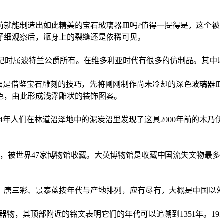
能制造出如此精美的宝石玻璃器皿吗?值得一提得是，这个被认
，仔细观察后，瓶身上的裂缝还是依稀可见。
兰公爵所有。在维多利亚时代有很多的仿制品。其中以威基伍德(Josi
是借鉴宝石雕刻的技巧，先将刚刚制作尚未冷却的深色玻璃器
色，由此形成浅浮雕状的装饰图案。
84年人们在林道沼泽地中的泥炭沼里发现了这具2000年前的木
被世界47家博物馆收藏。大英博物馆是收藏中国流失文物最多的
三彩、景泰蓝按年代与产地排列，应有尽有，大概是中国以外最
的青花瓷器物，其顶部附近的铭文表明它们的年代可以追溯到1351年