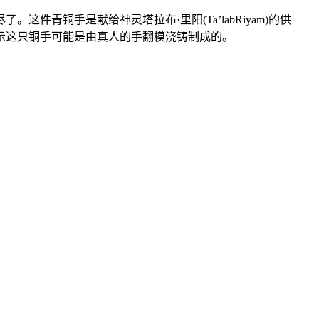
青铜手是献给神灵塔拉布·里阳(Ta’labRiyam)的供
示这只铜手可能是由真人的手翻模浇铸制成的。