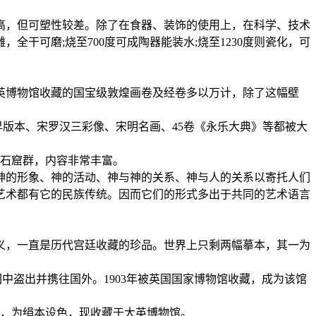
，但可塑性较差。除了在食器、装饰的使用上，在科学、技术
干可磨;烧至700度可成陶器能装水;烧至1230度则瓷化，可
博物馆收藏的国宝级敦煌画卷及经卷多以万计，除了这幅壁
版本、宋罗汉三彩像、宋明名画、45卷《永乐大典》等都被大
石窟群，内容非常丰富。
的形象、神的活动、神与神的关系、神与人的关系以寄托人们
艺术都有它的民族传统。因而它们的形式多出于共同的艺术语言
，一直是历代宫廷收藏的珍品。世界上只剩两幅摹本，其一为
园中盗出并携往国外。1903年被英国国家博物馆收藏，成为该馆
，为绢本设色，现收藏于大英博物馆。