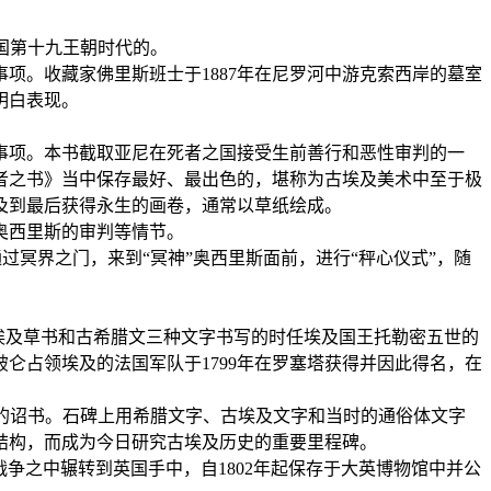
王国第十九王朝时代的。
。收藏家佛里斯班士于1887年在尼罗河中游克索西岸的墓室
明白表现。
项。本书截取亚尼在死者之国接受生前善行和恶性审判的一
死者之书》当中保存最好、最出色的，堪称为古埃及美术中至于极
及到最后获得永生的画卷，通常以草纸绘成。
奥西里斯的审判等情节。
过冥界之门，来到“冥神”奥西里斯面前，进行“秤心仪式”，随
文字、埃及草书和古希腊文三种文字书写的时任埃及国王托勒密五世的
仑占领埃及的法国军队于1799年在罗塞塔获得并因此得名，在
五世登基的诏书。石碑上用希腊文字、古埃及文字和当时的通俗体文字
结构，而成为今日研究古埃及历史的重要里程碑。
争之中辗转到英国手中，自1802年起保存于大英博物馆中并公