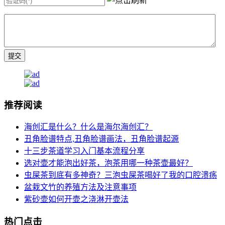
推荐阅读
海创汇是什么？什么是海尔海创汇？
丑角脸谱特点,丑角脸谱画法，丑角脸谱起源
十三步茶道学习入门基本流程分享
选对壶才能泡出好茶，泡茶用哪一种茶壶最好？
虫屎茶到底有多神奇？三泡虫屎茶喝好了我的口腔溃疡
盆栽文竹的养殖方法及注意事项
紫砂壶如何开壶之浇淋开壶法
热门点击