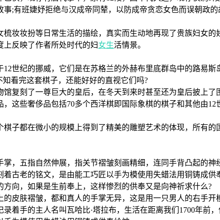
;有班婕妤拒绝与汉成帝同辇，以防成帝贪恋女色而误朝政的
梳妆妆扮等日常生活的描绘，真实而生动地再现了贵族妇女的娇
度上反映了作者所处时代的妇
女生
活情景。
2世纪的挪威，它们是在苏格兰的外赫布里底群岛中的路易斯岛被
不知看完这套棋子，还能好好的直视它们吗?
馆复刻了一尊巨大的皇后，在冬天到来时甚至还为皇后披上了围
，这些奢侈品包括70多个西洋棋即国际象棋的棋子和其他由12
棋子都在微小的规模上得到了精美的雕塑艺术的体现，所有的国
掌，五指自然伸展，指关节褶皱刻画精细，连同手背凸起的神
着古老的铭文，是由能工巧匠以手为模使用失蜡法用铜铸成供奉
的方向，如果是生前奉上，这样惨烈的供奉又是向神祈求什么?
的皮肤褶皱，都和真人的手掌无异，这是用一只男人的右手开模
录着手的主人名叫瓦哈比·塔拉布，生活在距离我们1700年前