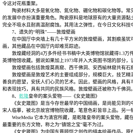
令这对花瓶重聚。
陶瓷材料大多是氧化物、氮化物、硼化物和碳化物等。常见
的发展中亦扮演重要角色。陶瓷原料是地球原有的大量资源黏土经
完全不吸水且耐高温耐腐蚀。其用法之弹性，在今日文化科技
7、遗失的“明珠”——敦煌壁画
在中国厅中央墙上有几十平方米的敦煌壁画，其割痕虽犹可
画，其他藏品在中国厅内却难觅踪迹。
敦煌藏经洞的4万多件经书书稿中大英博物馆就藏得1.3万
英博物馆收藏。据说如果加上1973年并入大英图书馆的部分，
敦煌壁画包括敦煌莫高窟、西千佛洞、安西榆林窟共有石窟5
敦煌壁画是敦煌艺术的主要组成部分，规模巨大，技艺精湛
善良的愿望，安抚人们心灵的艺术。因此，壁画的风格，具有
和表现技巧，具有共同的民族风格。敦煌壁画还被称为千佛洞
8、
乾隆
皇帝的案头爱物——《女史箴图》
《女史箴图》是当今存世最早的中国绢画，是尚能见到的中
宋人临摹，被北京故宫博物院收藏，笔意色彩皆非上品。另一
WiseMedia 它本为清宫所藏，是乾隆皇帝的案头爱物，
最重要的东方文物，称之为“镇馆之宝”毫不为过。
《女史箴图》为中国东晋顾恺之创作的绢本绘画作品。原作已