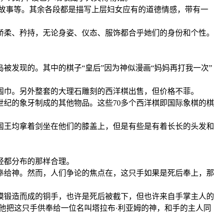
故事等。其余各段都是描写上层妇女应有的道德情感，带有一
柔、矜持，无论身姿、仪态、服饰都合乎她们的身份和个性。
发现的。其中的棋子“皇后”因为神似漫画“妈妈再打我一次”
巾。另外整套的大理石雕刻的西洋棋出售，但价格不菲。
世纪的象牙制成的其他物品。这些70多个西洋棋即国际象棋的棋
王均拿着剑坐在他们的膝盖上，但是有些是有着长长的头发和
经都分布的那样合理。
给神。然而，人们争论的焦点在，这只手如果是死后奉上，那
锻造而成的铜手，也许是死后被截下，但也许来自手掌主人的
，他把这只手供奉给一位名叫塔拉布·利亚姆的神，和手的主人同