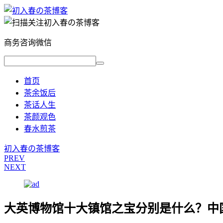
商务咨询微信
首页
茶余饭后
茶话人生
茶颜观色
春水煎茶
初入春の茶博客
PREV
NEXT
大英博物馆十大镇馆之宝分别是什么？中