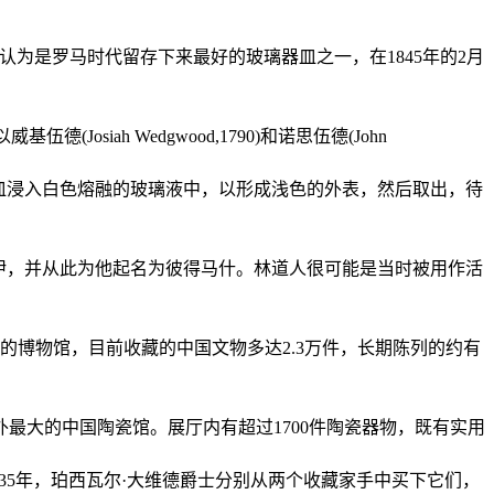
为是罗马时代留存下来最好的玻璃器皿之一，在1845年的2月
ah Wedgwood,1790)和诺思伍德(John
皿浸入白色熔融的玻璃液中，以形成浅色的外表，然后取出，待
乃伊，并从此为他起名为彼得马什。林道人很可能是当时被用作活
博物馆，目前收藏的中国文物多达2.3万件，长期陈列的约有
大的中国陶瓷馆。展厅内有超过1700件陶瓷器物，既有实用
。1935年，珀西瓦尔·大维德爵士分别从两个收藏家手中买下它们，