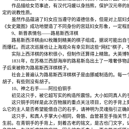
作品描绘女范事迹，有汉代冯媛以身挡熊，保护汉元帝的故事
定的说教性质。
虽然作品蕴涵了妇女应当遵守的道德信条，但是对上层妇女
《女史箴图》成功地塑造了不同身份的宫廷妇女形象，一定程
9、新晋表情包——路易斯西洋棋
路易斯西洋棋由82枚雕刻精美的棋子组成，据说可能出自于1
而爆红。而这次巡展也让上海观众有幸见到这些“网红”棋子，
实际上西洋棋的体积很小，但制作还算得上精致。大英博物
1831年，在苏格兰西部海岸的路易斯岛出土了一堆奢侈物品
子后来被称为路易斯西洋棋棋子。
社会上普遍认为路易斯西洋棋棋子是由挪威制造的。每一个
胡子，有些则没有胡子。
10、神之右手——阿拉伯铜手
初见这只手，被它超写实的构造所震惊。大小如同真人的手
这只铜手同样是此次百物展的重点关注项目，它的手背上刻
么它的主人是否希望能借自己的右手，请神明为灵魂指引正确
这只手，和真人手掌大小相同，骨骼、血管甚至手指关节上
生前。在青铜手的手背上，刻着古老的铭文，是古也门文字，记