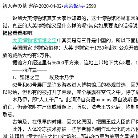
初入春の茶博客
•
2020-04-02
•
茶余饭后
•
2590
说到大英博物馆其实大家也知道的，这个博物馆还是非常的
觉，真正的大英博物馆又是什么样的呢?其实如果要说的话得
揭秘看看那吧!
大英博物馆镇馆之宝
中其实是有三件是中国的，所以下面
英国国家博物馆(俗称：大英博物馆)于1759年起对公众
放的藏品大约有5万件。
据馆方介绍这里有56000平方米，连地上带地下共有8层，
——西洋篇——
1、镇馆之宝——埃及木乃伊
62号和63号展厅是许多游客进入博物馆后的参观首选，因
以彩绘，但也有的被打开了包裹，完全暴露在空气之中。除了
木乃伊，即“人工干尸”。此词译自英语mummy,源自波斯语
消亡，仍会依附在尸体或雕像上，所以，法老王等死后，均制
敬意。
古埃及，在很早的时候，因文化原因，把国王或大臣的尸体
此外，人体冷冻技术亦被一些学者称为制作现代化的木乃伊技
叫“诖拜特”(意为纯洁之地)或“培尔—那非尔”(意为美丽之屋)