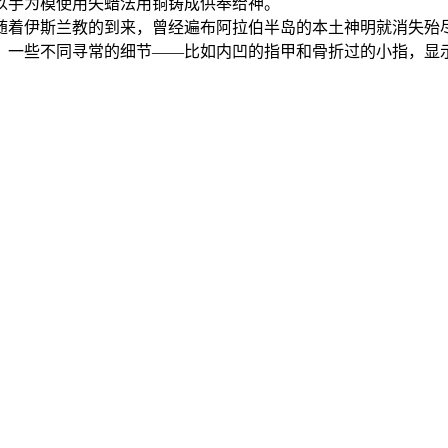
以手为模使用失蜡法用铜铸成供奉给神。
斯兰教的到来，曾经遍布阿拉伯半岛的本土神明就消失殆尽了。这件
。一些不同寻常的细节——比如内凹的指甲和骨折过的小指，显