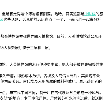
但是有觉得这个博物馆有阴谋，哈哈，其实这都是
小时候
的感
么
这些话题，话说前前后后盘点了十个，下面我们一起来分析
大都会博物馆并称世界四大博物馆。目前，大英博物馆对公众开
，绝大多数展厅位于主层和上层。
物馆。大英博物馆的木乃伊种类丰富，绝大部分被包裹完整并施
体，年久干瘪，即形成木乃伊。古埃及人笃信人死后，其灵魂不会
乃伊为最著名。古代埃及人用防腐的香料殓藏尸。表示对死者的
点。与古代中国不同，制干尸在古代埃及甚至形成一种风气。
衣部”的地方：专门净化尸体。尸体被苏打水清洗过后，就送到