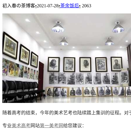
初入春の茶博客
•
2021-07-28
•
茶余饭后
•
2063
随着高考的结束，今年的美术艺考也陆续踏上集训的征程。对
专业
美术高考
网站
第一美考网
给您建议：