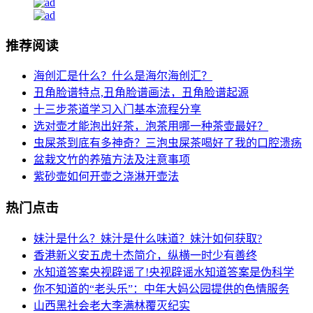
推荐阅读
海创汇是什么？什么是海尔海创汇？
丑角脸谱特点,丑角脸谱画法，丑角脸谱起源
十三步茶道学习入门基本流程分享
选对壶才能泡出好茶，泡茶用哪一种茶壶最好？
虫屎茶到底有多神奇？三泡虫屎茶喝好了我的口腔溃疡
盆栽文竹的养殖方法及注意事项
紫砂壶如何开壶之浇淋开壶法
热门点击
妹汁是什么？妹汁是什么味道？妹汁如何获取?
香港新义安五虎十杰简介，纵横一时少有善终
水知道答案央视辟谣了!央视辟谣水知道答案是伪科学
你不知道的“老头乐”：中年大妈公园提供的色情服务
山西黑社会老大李满林覆灭纪实