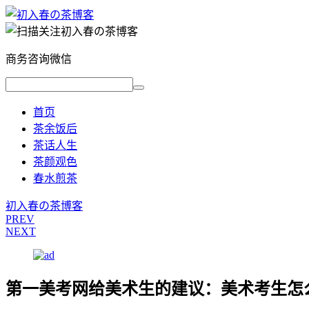
商务咨询微信
首页
茶余饭后
茶话人生
茶颜观色
春水煎茶
初入春の茶博客
PREV
NEXT
第一美考网给美术生的建议：美术考生怎