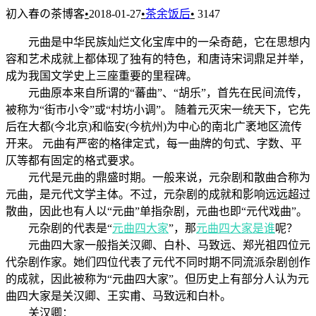
初入春の茶博客
•
2018-01-27
•
茶余饭后
•
3147
元曲是中华民族灿烂文化宝库中的一朵奇葩，它在思想内
容和艺术成就上都体现了独有的特色，和唐诗宋词鼎足并举，
成为我国文学史上三座重要的里程碑。
元曲原本来自所谓的“蕃曲”、“胡乐”，首先在民间流传，
被称为“街市小令”或“村坊小调”。 随着元灭宋一统天下，它先
后在大都(今北京)和临安(今杭州)为中心的南北广袤地区流传
开来。 元曲有严密的格律定式，每一曲牌的句式、字数、平
仄等都有固定的格式要求。
元代是元曲的鼎盛时期。一般来说，元杂剧和散曲合称为
元曲，是元代文学主体。不过，元杂剧的成就和影响远远超过
散曲，因此也有人以“元曲”单指杂剧，元曲也即“元代戏曲”。
元杂剧的代表是“
元曲四大家
”，那
元曲四大家是谁
呢？
元曲四大家一般指关汉卿、白朴、马致远、郑光祖四位元
代杂剧作家。她们四位代表了元代不同时期不同流派杂剧创作
的成就，因此被称为“元曲四大家”。但历史上有部分人认为元
曲四大家是关汉卿、王实甫、马致远和白朴。
关汉卿：