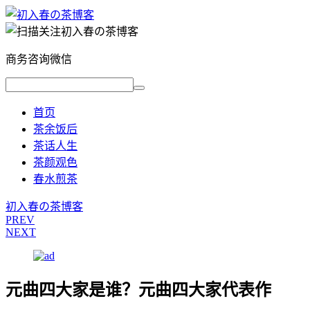
商务咨询微信
首页
茶余饭后
茶话人生
茶颜观色
春水煎茶
初入春の茶博客
PREV
NEXT
元曲四大家是谁？元曲四大家代表作