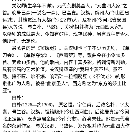
关汉卿(生卒年不详)，元代杂剧奠基人，“元曲四大家”之
首。晚号已斋(一说名一斋)、已斋叟。汉族，解州人(今山西省
运城)，其籍贯还有大都(今北京市)人，及祁州(今河北省安国
县)人等说，与白朴、马致远、郑光祖并称为“元曲四大家”。
以杂剧的成就最大，今知有67种，现存16种，另有五种是否为
他所作，无定论。
最著名的是《窦娥冤》。关汉卿也写了不少历史剧，《单
刀会》、《单鞭夺槊》、《西蜀梦》等，散曲今在小令40多
首、套数10多首。他的散曲，内容丰富多彩，格调清新刚劲，
具有很高的艺术价值。关汉卿塑造的“我是个蒸不烂、煮不
熟、捶不匾、炒不爆、响珰珰一粒铜豌豆”(〈不伏老〉)的形
象也广为人称，被誉“曲家圣人”，西方称之为“东方的莎士比
亚”。
白朴：
白朴(1226—约1306)， 原名恒，字仁甫，后改名朴，字太
素，号兰谷。汉族，祖籍隩州(今山西河曲)，后徙居真定(今河
北正定县)，晚岁寓居金陵(今南京市)，终身未仕。他是元代著
名的杂剧作家，与关汉卿、马致远、郑光祖并称为元曲四大作