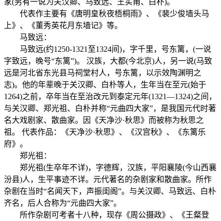
家(另有一说为关汉卿、马致远、王实甫、白朴)。
代表作主要有《唐明皇秋夜梧桐雨》、《裴少俊墙头马
上》、《董秀英花月东墙记》等。
马致远：
马致远(约1250-1321至1324间)，字千里，号东篱，(一说
字致远，晚号“东篱”)。 汉族，大都(今北京)人，另一说(马致
远是河北省东光县马祠堂村人，号东篱，以示效陶渊明之
志)。他的年辈晚于关汉卿、白朴等人，生年当在至元(始于
1264)之前，卒年当在至治改元到泰定元年(1321—1324)之间，
与关汉卿、郑光祖、白朴并称“元曲四大家”，是我国元代时著
名大戏剧家、散曲家。因《天净沙·秋思》而被称为秋思之
祖。 代表作品：《天净沙·秋思》、《汉宫秋》、《东篱乐
府》。
郑光祖：
郑光祖(生卒年不详)，字德辉，汉族，平阳襄陵(今山西襄
汾县)人，生平事迹不详。元代著名的杂剧家和散曲家。所作
杂剧在当时“名闻天下，声振闺阁”。与关汉卿、马致远、白朴
齐名，后人合称为“元曲四大家”。
所作杂剧可考者十八种，现存《周公摄政》、《王粲登