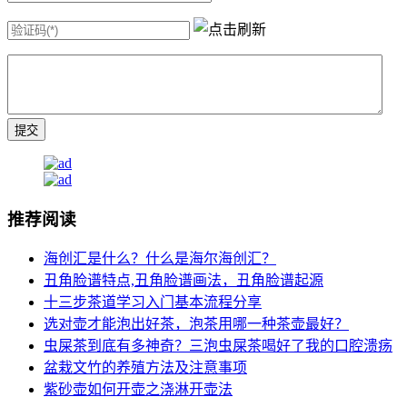
推荐阅读
海创汇是什么？什么是海尔海创汇？
丑角脸谱特点,丑角脸谱画法，丑角脸谱起源
十三步茶道学习入门基本流程分享
选对壶才能泡出好茶，泡茶用哪一种茶壶最好？
虫屎茶到底有多神奇？三泡虫屎茶喝好了我的口腔溃疡
盆栽文竹的养殖方法及注意事项
紫砂壶如何开壶之浇淋开壶法