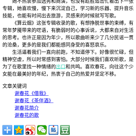
她不热衷参加选秀和商演，也没有趁胜追击忙着出下一张
专辑，她喜欢慢，慢下来沉淀自己，学习新的乐器、提升音乐
技能，也能有时间出去旅游，灵感来的时候就写写歌。
《算云烟》这张专辑收录的歌，有想挣脱世事的束缚，有
常年梦魇带来的呓语，有脆弱时的心事诉说，大都来自对生活
的思考。也许正是因为年少，所以歌曲听来少了几分民谣一贯
的沧桑，更多的是我们都能感同身受的喜怒哀乐。
生活逼着我们一直向前跑，不知道停下。好像很忙碌，但
精神空虚，所以时常感到害怕。大部分时候我们喜欢听歌，是
为了在歌里找一种情绪的
出口
和共鸣。喜欢春花，向往这个少
女能在最美好的年纪，热衷于自己的热爱并坚定不移。
文章关键词
谢春花《借我》
谢春花《茶伴酒》
谢春花简介
谢春花的歌