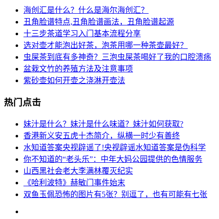
海创汇是什么？什么是海尔海创汇？
丑角脸谱特点,丑角脸谱画法，丑角脸谱起源
十三步茶道学习入门基本流程分享
选对壶才能泡出好茶，泡茶用哪一种茶壶最好？
虫屎茶到底有多神奇？三泡虫屎茶喝好了我的口腔溃疡
盆栽文竹的养殖方法及注意事项
紫砂壶如何开壶之浇淋开壶法
热门点击
妹汁是什么？妹汁是什么味道？妹汁如何获取?
香港新义安五虎十杰简介，纵横一时少有善终
水知道答案央视辟谣了!央视辟谣水知道答案是伪科学
你不知道的“老头乐”：中年大妈公园提供的色情服务
山西黑社会老大李满林覆灭纪实
《哈利波特》赫敏门事件始末
双鱼玉佩恐怖的图片有5张？别逗了，也有可能有七张