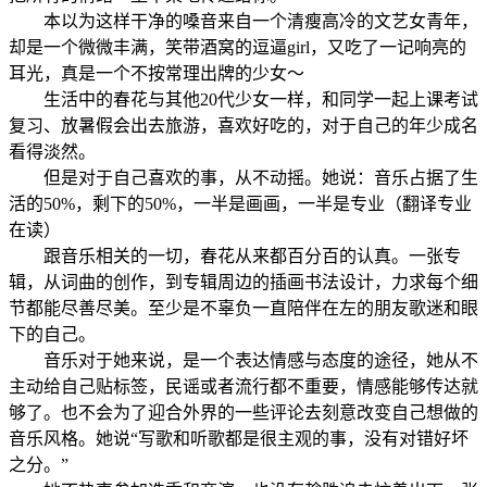
本以为这样干净的嗓音来自一个清瘦高冷的文艺女青年，
却是一个微微丰满，笑带酒窝的逗逼girl，又吃了一记响亮的
耳光，真是一个不按常理出牌的少女～
生活中的春花与其他20代少女一样，和同学一起上课考试
复习、放暑假会出去旅游，喜欢好吃的，对于自己的年少成名
看得淡然。
但是对于自己喜欢的事，从不动摇。她说：音乐占据了生
活的50%，剩下的50%，一半是画画，一半是专业（翻译专业
在读）
跟音乐相关的一切，春花从来都百分百的认真。一张专
辑，从词曲的创作，到专辑周边的插画书法设计，力求每个细
节都能尽善尽美。至少是不辜负一直陪伴在左的朋友歌迷和眼
下的自己。
音乐对于她来说，是一个表达情感与态度的途径，她从不
主动给自己贴标签，民谣或者流行都不重要，情感能够传达就
够了。也不会为了迎合外界的一些评论去刻意改变自己想做的
音乐风格。她说“写歌和听歌都是很主观的事，没有对错好坏
之分。”