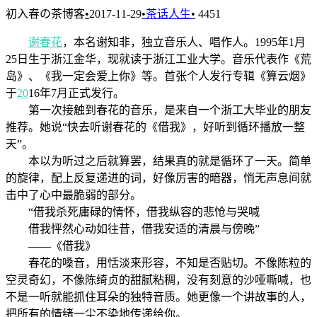
初入春の茶博客
•
2017-11-29
•
茶话人生
•
4451
谢春花
，本名谢知非，独立音乐人、唱作人。1995年1月
25日生于浙江金华，现就读于浙江工业大学。音乐代表作《荒
岛》、《我一定会爱上你》等。首张个人发行专辑《算云烟》
于
20
16年7月正式发行。
第一次接触到春花的音乐，是来自一个浙工大毕业的朋友
推荐。她说“快去听谢春花的《借我》，好听到循环播放一整
天”。
本以为听过之后就算罢，结果真的就是循环了一天。简单
的旋律，配上反复递进的词，好像厉害的暗器，悄无声息间就
击中了心中最脆弱的部分。
“借我杀死庸碌的情怀，借我纵容的悲怆与哭喊
借我怦然心动如往昔，借我安适的清晨与傍晚”
——《借我》
春花的嗓音，用恬淡来形容，不知是否贴切。不像陈粒的
空灵奇幻，不像陈绮贞的甜腻粘稠，没有刻意的沙哑嘶喊，也
不是一听就能抓住耳朵的独特音质。她更像一个讲故事的人，
把所有的情绪一尘不染地传递给你。