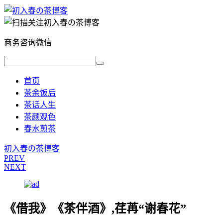
商务咨询微信
首页
茶余饭后
茶话人生
茶颜观色
春水煎茶
初入春の茶博客
PREV
NEXT
《借我》《茶伴酒》,荏苒“谢春花”