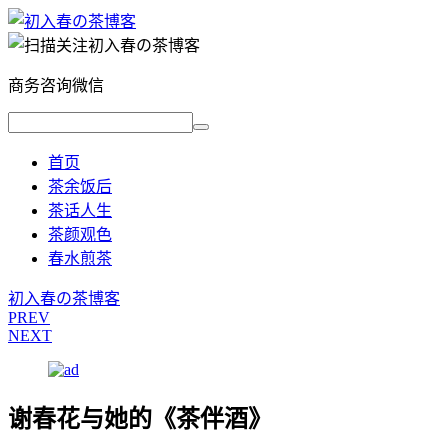
商务咨询微信
首页
茶余饭后
茶话人生
茶颜观色
春水煎茶
初入春の茶博客
PREV
NEXT
谢春花与她的《茶伴酒》