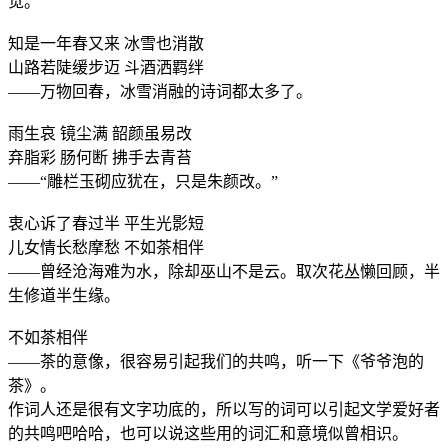
觉。
知是一年春又来 冰雪也消散
山路若陡缓步迈 斗酒洒羁绊
——万物回春，冰雪消融的诗词都太多了。
雨生哀 镜尘满 韶颜虽易改
弃脂彩 肠何断 拂手去青苔
——“雕栏玉砌应犹在，只是朱颜改。”
衷心诉了春过半 平生光影短
儿女情长愁摩愁 不如茶相伴
——曾经沧海难为水，除却巫山不是云。取次花丛懒回顾，半
生修道半生缘。
不如茶相伴
——茶的意像，很容易引起我们的共鸣，听一下《爷爷泡的
茶》。
作词人还是很有文字功底的，所以写的词可以引起文学爱好者
的共鸣吧哈哈，也可以说这些用的词汇和意境似曾相识。