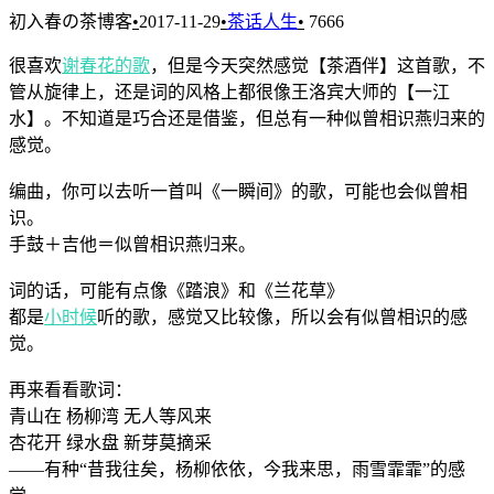
初入春の茶博客
•
2017-11-29
•
茶话人生
•
7666
很喜欢
谢春花的歌
，但是今天突然感觉【茶酒伴】这首歌，不
管从旋律上，还是词的风格上都很像王洛宾大师的【一江
水】。不知道是巧合还是借鉴，但总有一种似曾相识燕归来的
感觉。
编曲，你可以去听一首叫《一瞬间》的歌，可能也会似曾相
识。
手鼓＋吉他＝似曾相识燕归来。
词的话，可能有点像《踏浪》和《兰花草》
都是
小时候
听的歌，感觉又比较像，所以会有似曾相识的感
觉。
再来看看歌词：
青山在 杨柳湾 无人等风来
杏花开 绿水盘 新芽莫摘采
——有种“昔我往矣，杨柳依依，今我来思，雨雪霏霏”的感