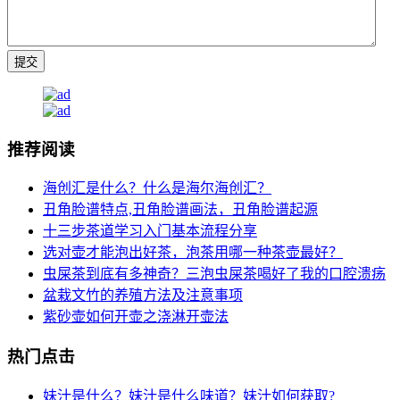
推荐阅读
海创汇是什么？什么是海尔海创汇？
丑角脸谱特点,丑角脸谱画法，丑角脸谱起源
十三步茶道学习入门基本流程分享
选对壶才能泡出好茶，泡茶用哪一种茶壶最好？
虫屎茶到底有多神奇？三泡虫屎茶喝好了我的口腔溃疡
盆栽文竹的养殖方法及注意事项
紫砂壶如何开壶之浇淋开壶法
热门点击
妹汁是什么？妹汁是什么味道？妹汁如何获取?