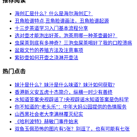
推荐阅读
海创汇是什么？什么是海尔海创汇？
丑角脸谱特点,丑角脸谱画法，丑角脸谱起源
十三步茶道学习入门基本流程分享
选对壶才能泡出好茶，泡茶用哪一种茶壶最好？
虫屎茶到底有多神奇？三泡虫屎茶喝好了我的口腔溃疡
盆栽文竹的养殖方法及注意事项
紫砂壶如何开壶之浇淋开壶法
热门点击
妹汁是什么？妹汁是什么味道？妹汁如何获取?
香港新义安五虎十杰简介，纵横一时少有善终
水知道答案央视辟谣了!央视辟谣水知道答案是伪科学
你不知道的“老头乐”：中年大妈公园提供的色情服务
山西黑社会老大李满林覆灭纪实
《哈利波特》赫敏门事件始末
双鱼玉佩恐怖的图片有5张？别逗了，也有可能有七张