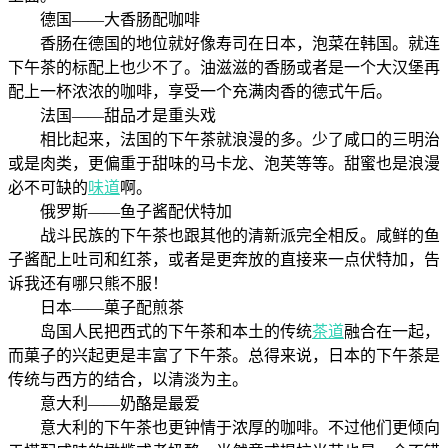
德国——大香肠配咖啡
香肠在德国的地位就好像寿司在日本，泡菜在韩国。就连
下午茶的标配上也少不了。油滋滋的香肠或者是一个大汉堡再
配上一杯浓浓的咖啡，享受一个充满肉香的德式午后。
法国——甜品才是重头戏
相比起来，法国的下午茶就浪漫的多。少了咸口的三明治
或是肉类，更偏重于甜味的马卡龙、泡芙等等。甜蜜也是浪漫
必不可缺的
味道
啊。
俄罗斯——鱼子酱配伏特加
战斗民族的下午茶也跟其他的清新派完全相反。咸鲜的鱼
子酱配上吐司和红茶，或者是更奔放的直接来一点伏特加，告
诉我还有哪只熊不服！
日本——菓子配煎茶
岛国人民把西式的下午茶和本土的传统
茶道
融合在一起，
而菓子的兴起更是丰富了下午茶。总得来说，日本的下午茶是
传统与西方的结合，以清淡为主。
意大利——奶酪是最爱
意大利的下午茶也更钟情于浓厚的咖啡。不过他们更倾向