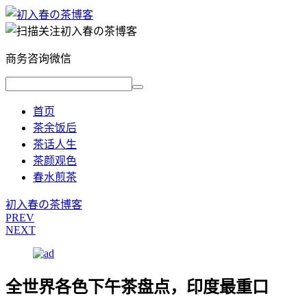
商务咨询微信
首页
茶余饭后
茶话人生
茶颜观色
春水煎茶
初入春の茶博客
PREV
NEXT
全世界各色下午茶盘点，印度最重口