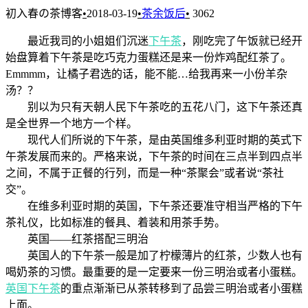
初入春の茶博客
•
2018-03-19
•
茶余饭后
•
3062
最近我司的小姐姐们沉迷
下午茶
，刚吃完了午饭就已经开
始盘算着下午茶是吃巧克力蛋糕还是来一份炸鸡配红茶了。
Emmmm，让橘子君选的话，能不能…给我再来一小份羊杂
汤？？
别以为只有天朝人民下午茶吃的五花八门，这下午茶还真
是全世界一个地方一个样。
现代人们所说的下午茶，是由英国维多利亚时期的英式下
午茶发展而来的。严格来说，下午茶的时间在三点半到四点半
之间，不属于正餐的行列，而是一种“茶聚会”或者说“茶社
交”。
在维多利亚时期的英国，下午茶还要准守相当严格的下午
茶礼仪，比如标准的餐具、着装和用茶手势。
英国——红茶搭配三明治
英国人的下午茶一般是加了柠檬薄片的红茶，少数人也有
喝奶茶的习惯。最重要的是一定要来一份三明治或者小蛋糕。
英国下午茶
的重点渐渐已从茶转移到了品尝三明治或者小蛋糕
上面。