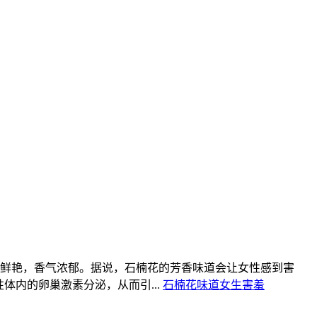
鲜艳，香气浓郁。据说，石楠花的芳香味道会让女性感到害
体内的卵巢激素分泌，从而引...
石楠花
味道
女生
害羞