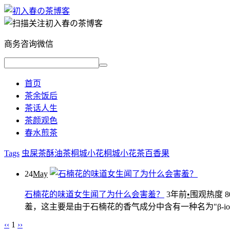
商务咨询微信
首页
茶余饭后
茶话人生
茶颜观色
春水煎茶
Tags
虫屎茶
酥油茶
桐城小花
桐城小花茶
百香果
24
May
石楠花的味道女生闻了为什么会害羞？
3年前
•
围观热度 80
羞，这主要是由于石楠花的香气成分中含有一种名为"β-i
‹‹
1
››