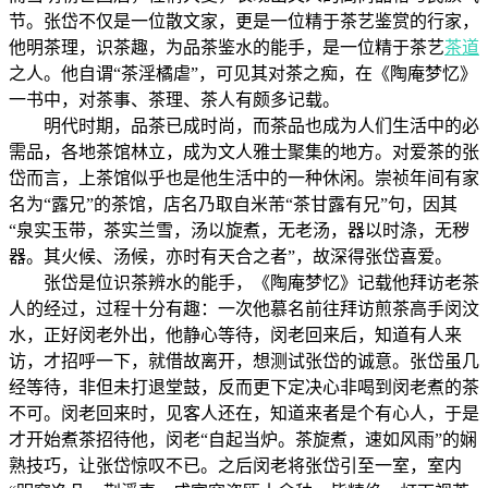
节。张岱不仅是一位散文家，更是一位精于茶艺鉴赏的行家，
他明茶理，识茶趣，为品茶鉴水的能手，是一位精于茶艺
茶道
之人。他自谓“茶淫橘虐”，可见其对茶之痴，在《陶庵梦忆》
一书中，对茶事、茶理、茶人有颇多记载。
明代时期，品茶已成时尚，而茶品也成为人们生活中的必
需品，各地茶馆林立，成为文人雅士聚集的地方。对爱茶的张
岱而言，上茶馆似乎也是他生活中的一种休闲。崇祯年间有家
名为“露兄”的茶馆，店名乃取自米芾“茶甘露有兄”句，因其
“泉实玉带，茶实兰雪，汤以旋煮，无老汤，器以时涤，无秽
器。其火候、汤候，亦时有天合之者”，故深得张岱喜爱。
张岱是位识茶辨水的能手，《陶庵梦忆》记载他拜访老茶
人的经过，过程十分有趣：一次他慕名前往拜访煎茶高手闵汶
水，正好闵老外出，他静心等待，闵老回来后，知道有人来
访，才招呼一下，就借故离开，想测试张岱的诚意。张岱虽几
经等待，非但未打退堂鼓，反而更下定决心非喝到闵老煮的茶
不可。闵老回来时，见客人还在，知道来者是个有心人，于是
才开始煮茶招待他，闵老“自起当炉。茶旋煮，速如风雨”的娴
熟技巧，让张岱惊叹不已。之后闵老将张岱引至一室，室内