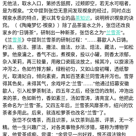
无他法，取水入口，第挢舌舐腭，过颊即空，若无水可咽者，
是为禊泉。”文中提到张岱无意间发现禊泉的经过，同时点出
禊泉水质的特点，更以其专业的品
茶知识
，说明辨识禊泉的诀
窍。（《陶庵梦忆·禊泉》）除了品茶鉴水之外，张岱还改良
家乡的“日铸茶”，研制出一种新茶，张岱名之为“
兰雪茶
”。
《兰
雪茶
》中提到兰雪茶的研制过程：“……募歙人入日铸。
杓法、掐法、挪法、撒法、扇法、炒法、焙法、藏法，一如松
萝。他泉瀹之，香气不出，煮禊泉，投以小罐，则香太浓郁，
杂入茉莉，再三较量，用敞口瓷瓯淡放之，候其冷，以旋滚汤
冲泻之，色如竹箨方解，绿粉初匀，又如山窗初曙，透纸黎
光，取清妃白，倾向素瓷，真如百茎素兰同雪涛并泻也。雪芽
得其色矣，未得其气，余戏呼之‘兰雪’……”他通过招募安徽
歙人，引入松萝茶制法，四五年之后，经张岱的改制，冲泡出
来的茶，色如新竹，香如素兰，汤如雪涛，清亮宜人。他把此
茶命名为“兰雪”茶。又四五年后，兰雪茶风靡茶市，绍兴的饮
茶者多用此。后来，就连松萝茶也改名“兰雪”了。
张岱不仅嗜茶，而且识茶，从饮茶到品茶、评茶，无一不
精。他一生兴趣广泛，对各类事物多所涉猎，堪称为博物学
家，他爱茶成痴，尝谓：“余尝见一出好戏，恨不得法锦包