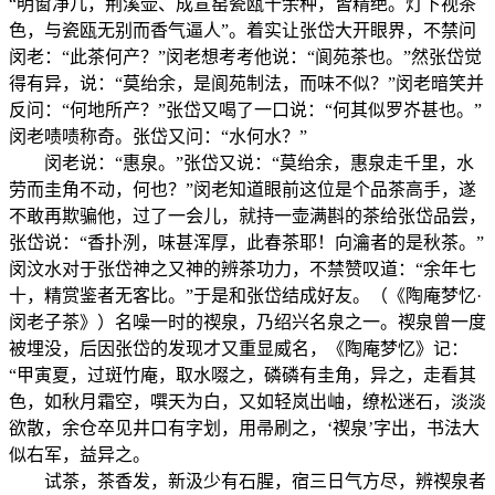
“明窗净几，荆溪壶、成宣窑瓷瓯十余种，皆精绝。灯下视茶
色，与瓷瓯无别而香气逼人”。着实让张岱大开眼界，不禁问
闵老：“此茶何产？”闵老想考考他说：“阆苑茶也。”然张岱觉
得有异，说：“莫绐余，是阆苑制法，而味不似？”闵老暗笑并
反问：“何地所产？”张岱又喝了一口说：“何其似罗岕甚也。”
闵老啧啧称奇。张岱又问：“水何水？”
闵老说：“惠泉。”张岱又说：“莫绐余，惠泉走千里，水
劳而圭角不动，何也？”闵老知道眼前这位是个品茶高手，遂
不敢再欺骗他，过了一会儿，就持一壶满斟的茶给张岱品尝，
张岱说：“香扑洌，味甚浑厚，此春茶耶！向瀹者的是秋茶。”
闵汶水对于张岱神之又神的辨茶功力，不禁赞叹道：“余年七
十，精赏鉴者无客比。”于是和张岱结成好友。（《陶庵梦忆·
闵老子茶》）名噪一时的禊泉，乃绍兴名泉之一。禊泉曾一度
被埋没，后因张岱的发现才又重显威名，《陶庵梦忆》记：
“甲寅夏，过斑竹庵，取水啜之，磷磷有圭角，异之，走看其
色，如秋月霜空，噀天为白，又如轻岚出岫，缭松迷石，淡淡
欲散，余仓卒见井口有字划，用帚刷之，‘禊泉’字出，书法大
似右军，益异之。
试茶，茶香发，新汲少有石腥，宿三日气方尽，辨禊泉者