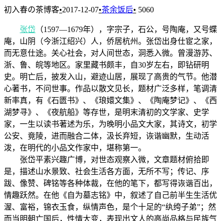
初入春の茶博客
•
2017-12-07
•
茶余饭后
•
5060
张岱
（1597—1679年），字宗子，石公，号陶庵，又号蝶
庵，山阴（今浙江绍兴）人，侨居杭州。张岱出身仕宦之家，
而无意仕途。关心社会，对人间世态，洞悉入微。曾漫游苏、
浙、鲁、皖等地区。家里藏书颇丰，自30岁左右，即钻研明
史。明亡后，披发入山，避迹山居，展现了高贵的气节。他潜
心著书，不问世事。作品以散文见长，题材广泛多样，笔调清
新率真，有《石匮书》、《琅嬛文集》、《陶庵梦记》、《西
湖梦寻》、《夜航船》等存世，是明末清初的文学家、史学
家，一生以读书著述为乐，为晚明小品文大家，其诗文，初学
公安、竟陵，进而融合二体，汲长弃短，诙谐幽默，生动活
泼，在明代的小品文作家中，堪称第一。
张岱平素兴趣广博，对世态观察入微，文章题材俯拾即
是，描述山水景致、社会生活各方面，无所不写；传记、序
跋、像赞、碑铭等各种体裁，在他的笔下，都写得诙谐百出，
情趣跃然。在他《自为墓志铭》中，叙述了自己前半生生活优
渥、富裕，锦衣玉食，纵情声色，是个十足的“纨绔子弟”；然
而当明朝亡国后，性情大变，表现出文人的高尚品格与民族气