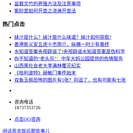
盆栽文竹的养殖方法及注意事项
紫砂壶如何开壶之浇淋开壶法
热门点击
妹汁是什么？妹汁是什么味道？妹汁如何获取?
香港新义安五虎十杰简介，纵横一时少有善终
水知道答案央视辟谣了!央视辟谣水知道答案是伪科学
你不知道的“老头乐”：中年大妈公园提供的色情服务
山西黑社会老大李满林覆灭纪实
《哈利波特》赫敏门事件始末
双鱼玉佩恐怖的图片有5张？别逗了，也有可能有七张
咨询电话
18737353726
点击QQ咨询
闲话茶余饭后那些事儿