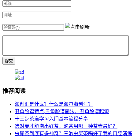
推荐阅读
海创汇是什么？什么是海尔海创汇？
丑角脸谱特点,丑角脸谱画法，丑角脸谱起源
十三步茶道学习入门基本流程分享
选对壶才能泡出好茶，泡茶用哪一种茶壶最好？
虫屎茶到底有多神奇？三泡虫屎茶喝好了我的口腔溃疡