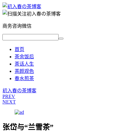
商务咨询微信
首页
茶余饭后
茶话人生
茶颜观色
春水煎茶
初入春の茶博客
PREV
NEXT
张岱与“兰雪茶”