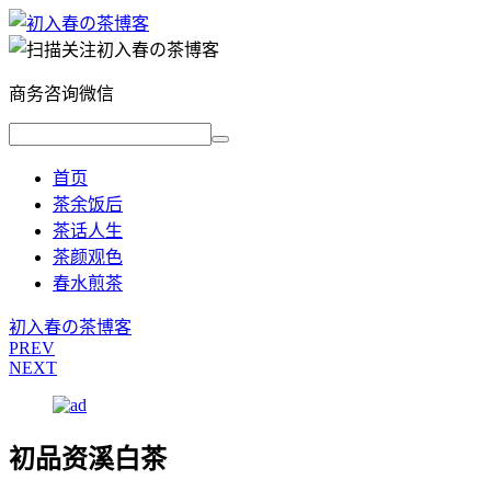
商务咨询微信
首页
茶余饭后
茶话人生
茶颜观色
春水煎茶
初入春の茶博客
PREV
NEXT
初品资溪白茶