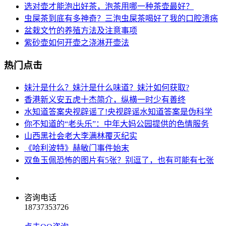
选对壶才能泡出好茶，泡茶用哪一种茶壶最好？
虫屎茶到底有多神奇？三泡虫屎茶喝好了我的口腔溃疡
盆栽文竹的养殖方法及注意事项
紫砂壶如何开壶之浇淋开壶法
热门点击
妹汁是什么？妹汁是什么味道？妹汁如何获取?
香港新义安五虎十杰简介，纵横一时少有善终
水知道答案央视辟谣了!央视辟谣水知道答案是伪科学
你不知道的“老头乐”：中年大妈公园提供的色情服务
山西黑社会老大李满林覆灭纪实
《哈利波特》赫敏门事件始末
双鱼玉佩恐怖的图片有5张？别逗了，也有可能有七张
咨询电话
18737353726