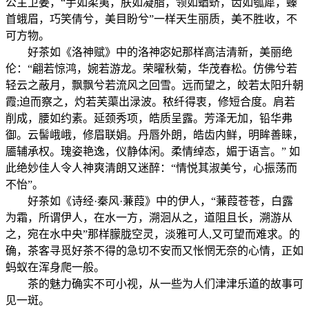
公主卫姜，“手如柔荑，肤如凝脂，领如蝤蛴，齿如瓠犀，螓
首蛾眉，巧笑倩兮，美目盼兮”一样天生丽质，美不胜收，不
可方物。
好茶如《洛神赋》中的洛神宓妃那样高洁清新，美丽绝
伦：“翩若惊鸿，婉若游龙。荣曜秋菊，华茂春松。仿佛兮若
轻云之蔽月，飘飘兮若流风之回雪。远而望之，皎若太阳升朝
霞;迫而察之，灼若芙蕖出渌波。秾纤得衷，修短合度。肩若
削成，腰如约素。延颈秀项，皓质呈露。芳泽无加，铅华弗
御。云髻峨峨，修眉联娟。丹唇外朗，皓齿内鲜，明眸善睐，
靥辅承权。瑰姿艳逸，仪静体闲。柔情绰态，媚于语言。” 如
此绝妙佳人令人神爽清朗又迷醉：“情悦其淑美兮，心振荡而
不怡”。
好茶如《诗经·秦风·蒹葭》中的伊人，“蒹葭苍苍，白露
为霜，所谓伊人，在水一方，溯洄从之，道阻且长，溯游从
之，宛在水中央”那样朦胧空灵，淡雅可人,又可望而难求。的
确，茶客寻觅好茶不得的急切不安而又怅惘无奈的心情，正如
蚂蚁在浑身爬一般。
茶的魅力确实不可小视，从一些为人们津津乐道的故事可
见一斑。