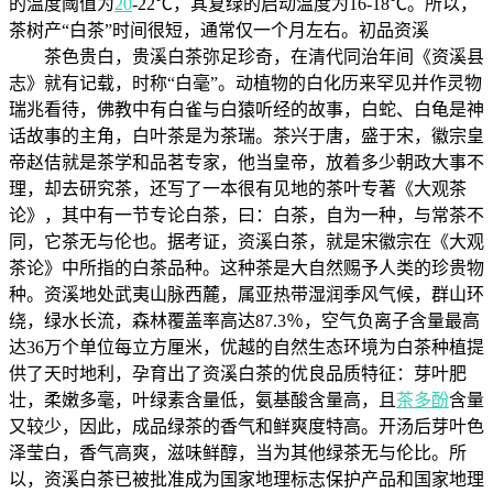
的温度阈值为
20
-22℃，其复绿的启动温度为16-18℃。所以，
茶树产“白茶”时间很短，通常仅一个月左右。初品资溪
茶色贵白，贵溪白茶弥足珍奇，在清代同治年间《资溪县
志》就有记载，时称“白毫”。动植物的白化历来罕见并作灵物
瑞兆看待，佛教中有白雀与白猿听经的故事，白蛇、白龟是神
话故事的主角，白叶茶是为茶瑞。茶兴于唐，盛于宋，徽宗皇
帝赵佶就是茶学和品茗专家，他当皇帝，放着多少朝政大事不
理，却去研究茶，还写了一本很有见地的茶叶专著《大观茶
论》，其中有一节专论白茶，曰：白茶，自为一种，与常茶不
同，它茶无与伦也。据考证，资溪白茶，就是宋徽宗在《大观
茶论》中所指的白茶品种。这种茶是大自然赐予人类的珍贵物
种。资溪地处武夷山脉西麓，属亚热带湿润季风气候，群山环
绕，绿水长流，森林覆盖率高达87.3％，空气负离子含量最高
达36万个单位每立方厘米，优越的自然生态环境为白茶种植提
供了天时地利，孕育出了资溪白茶的优良品质特征：芽叶肥
壮，柔嫩多毫，叶绿素含量低，氨基酸含量高，且
茶多酚
含量
又较少，因此，成品绿茶的香气和鲜爽度特高。开汤后芽叶色
泽莹白，香气高爽，滋味鲜醇，当为其他绿茶无与伦比。所
以，资溪白茶已被批准成为国家地理标志保护产品和国家地理