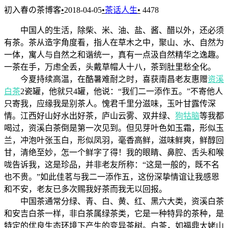
初入春の茶博客
•
2018-04-05
•
茶话人生
•
4478
中国人的生活，除柴、米、油、盐、酱、醋以外，还必须
有茶。茶从造字角度看，指人在草木之中，聚山、水、自然为
一体，寓人与自然之和谐统一，真有一点汲自然精华之逸趣。
一茶在手，万虑全丢，头戴草帽人十八，茶到肚里愁全化。
今夏持续高温，在酷暑难耐之时，喜获南昌老友惠赠
资溪
白茶
2瓷罐，他就只4罐，他说：“我们二一添作五。”不寄他人
只寄我，应缘我是别茶人。愧君千里分滋味，玉叶甘露传深
情。江西好山好水出好茶，庐山云雾、双井绿、
狗牯脑
等我都
喝过，资溪白茶倒是第一次见到。但见芽叶色如玉霜，形似玉
兰，冲泡叶张玉白，形似凤羽，毫香高鲜，滋味鲜爽，鲜醇回
甘，清绝至妙，怎一个鲜字了得！我的眼睛、鼻腔、舌头和喉
咙告诉我，这是珍品，并非老友所称：“这是一般的，既不名
也不贵。”如此佳茗与我二一添作五，这份深挚情谊让我感恩
和不安，老友已多次赐我好茶而我无以回报。
中国茶通常分绿、青、白、黄、红、黑六大类，资溪白茶
和安吉白茶一样，非白茶属绿茶类，它是一种特异的茶种，是
特定的优良生态环境下产生的变异茶树。白茶，如福鼎太姥山