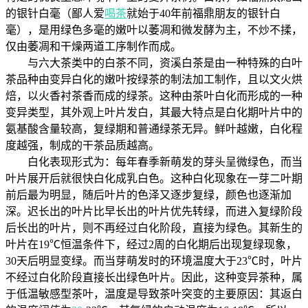
的银针白毫（鄙人爱
喝茶
就始于40年前福鼎朋友的银针白
毫），是用绿色多毫的嫩叶以萎凋和微发酵为主，不炒不揉，
仅由萎凋和干燥两道工序制作而成。
与六大茶类中的白茶不同，资溪白茶是由一种特殊的白叶
茶品种由变异白化的嫩叶按绿茶的制法加工制作，且以文火烘
焙，以火香衬茶香而成的绿茶。这种由茶叶白化而形成的一种
变异类型，其外观上叶片发白，其最大特点是白化期叶片中的
氨基酸含量较高，复绿期和普通绿茶无异。鲜叶越嫩，白化程
度越强，制成的干茶品质越高。
白化表现形式为：每年春季新萌发的芽头呈微绿色，而当
叶片展开后就很快白化成乳白色。这种白化现象在一芽二叶期
前后最为明显，随后叶片的色泽又逐步复绿，颜色也逐渐加
深。迟长出的叶片比早长出的叶片优先转绿，而进入复绿阶段
后长出的叶片，则不再经过白化阶段，直接为绿色。其新生的
叶片在19℃恒温条件下，经过2周的白化期后出现复绿现象，
30天后明显变绿。而当芽萌发时的环境温度大于23℃时，叶片
不经过白化阶段直接长出绿色叶片。因此，这种变异茶种，属
于低温敏感型茶叶，温度是导致茶叶突变的主要原因：其返白