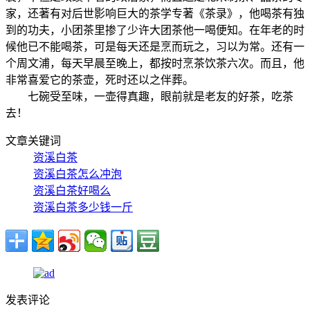
家，还著有对后世影响巨大的茶学专著《茶录》，他喝茶有独
到的功夫，小团茶里掺了少许大团茶他一喝便知。在年老的时
候他已不能喝茶，可是每天还是烹而玩之，习以为常。还有一
个周文浦，每天早晨至晚上，都按时烹茶饮茶六次。而且，他
非常喜爱它的茶壶，死时还以之伴葬。
七碗受至味，一壶得真趣，眼前就是老友的好茶，吃茶
去！
文章关键词
资溪白茶
资溪白茶怎么冲泡
资溪白茶好喝么
资溪白茶多少钱一斤
发表评论