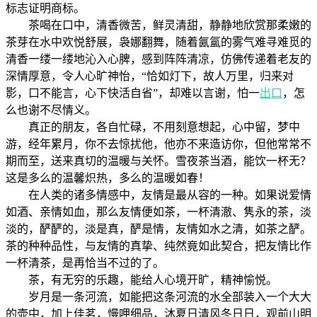
标志证明商标。
茶喝在口中，清香微苦，鲜灵清甜，静静地欣赏那柔嫩的
茶芽在水中欢悦舒展，袅娜翻舞，随着氤氲的雾气难寻难觅的
清香一缕一缕地沁入心脾，感到阵阵清凉，仿佛传递着老友的
深情厚意，令人心旷神怡，“恰如灯下，故人万里，归来对
影，口不能言，心下快活自省”，却难以言谢，怕一
出口
，怎
么也谢不尽情义。
真正的朋友，各自忙碌，不用刻意想起，心中留，梦中
游，经年累月，你不去惊扰他，他亦不来造访你，但他常常不
期而至，送来真切的温暖与关怀。雪夜茶当酒，能饮一杯无？
这是多么的温馨炽热，多么的温暖如春！
在人类的诸多情感中，友情是最从容的一种。如果说爱情
如酒、亲情如血，那么友情便如茶，一杯清澈、隽永的茶，淡
淡的，酽酽的，淡是真，酽是情，友情如水之清，如茶之酽。
茶的种种品性，与友情的真挚、纯然竟如此契合，把友情比作
一杯清茶，是再恰当不过的了。
茶，有无穷的乐趣，能给人心境开旷，精神愉悦。
岁月是一条河流，如能把这条河流的水全部装入一个大大
的壶中，加上佳茗，慢呷细品，沐夏日清风冬日日，观前山明