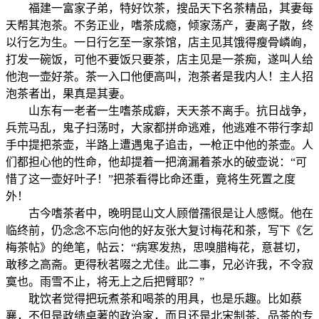
福建一富家子弟，特好饮茶，搜品天下名茶精品，其妻每
天帮其泡茶。不务正业，嗜茶成瘾，倾家荡产，妻离子散，终
以行乞为生。一日行乞至一家茶馆，店主见其饿得瘦骨嶙峋，
打发一碗饭，可他不要饭只要茶，店主见是一茶痴，遂叫人给
他泡一壶好茶。茶一入口他便高叫，泡茶者是我内人！主人招
泡茶者出，果真是其妻。
山东有一老者一生嗜茶成癖，天天茶不离手。抗日战争，
兵荒马乱，鬼子扫荡时，大家都拼命逃难，他逃难不带行李却
手中提把茶壶，半路上遭遇鬼子追击，一枪正中他的茶壶。人
们都担心他的性命，他却提着一把滴漏着茶水的破壶说：“可
惜了这一壶好叶子！”把茶看得比命还重，竟将生死置之度
外！
古今嗜茶者中，晚明昆山文人顾僧孺很是让人感慨。他在
临终前，仍念念不忘向他的好友张大复讨梅花和茶，写下《乞
梅茶帖》的绝笔，帖云：“病寒发热，思嗅腊梅花，意甚切，
敢移之高斋。更得秋茗啜之尤佳。此二事，兄必许我，不令寂
寞也。雨雪不止，将无上之后把臂耶？”
耽饮者觉得把玩煮茶和喝茶的用具，也是乐趣。比如蔡
襄，不但是政绩卓著的政治家，而且还是北宋制茶、品茶的专