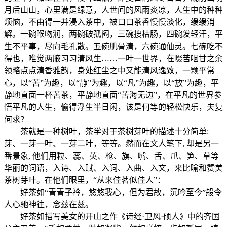
月后山山，心里满是绿意，人世间的风雨炎凉，人生中的种种
烦恼，不由得一并浸入茶中，被口口茶香慢慢淡化，缓缓消
解。一碗喉吻润，两碗破孤闷，三碗搜枯肠，四碗发轻汗，平
生不平事，尽向毛孔散。五碗肌骨清，六碗通仙灵。七碗吃不
得也，唯觉两腋习习清风生……一叶一世界，在啜苦咽甘之余
领略点点清香雅韵，身处红尘之中又能清风逸致，一颗平常
心，以“苦”为趣，以“静”为趣，以“凡”为趣，以“放”为趣，平
静地直面一杯苦茶，平静地直面“苦海无边”，在平凡的世界参
悟平凡的人生，偷得浮生半日闲，该是何等的轻松快乐，夫复
何求？
茶就是一种树叶，茶学对于茶树芽叶的描述十分简单:
芽、一芽一叶、一芽二叶，等等。然而在文人笔下, 却是另一
番景象, 他们用粒、蕊、英、枪、旗、嘴、舌、爪、笋、草等
华丽的词语，入诗、入赋、入词、入曲、入文，来比喻和赞美
茶树芽叶。在他们眼里，“从来佳茗似佳人”：
好茶如“青青子衿，悠悠我心，但为君故，沉吟至今”般令
人心驰神往，念兹在兹。
好茶如描写美女的开山之作《诗经·卫风·硕人》中的齐国