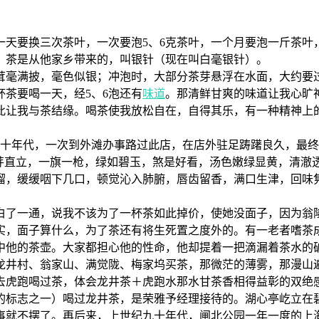
一天要换三次茶叶，一次要泡5、6克茶叶，一个月要泡一斤茶叶
茶是从他家乡带来的，叫银针（现在叫白毫银针）。
满披，毫色似银；冲泡时，大部分茶芽悬浮在水面，大约要过
茶要喝一天，经5、6泡还有
味道
。那清鲜甘爽的味道让我心旷
此让我与茶结缘。喝茶使我放松自在，自得其乐，有一种精神上
十年代，一次到外滩办事路过此店，在店外驻足踌躇良久，最终
芽芽直立，一旗一枪，绿如碧玉，煞是好看，汤色嫩绿显黄，清澈
溜，缓缓咽下几口，顿觉沁入肺腑，唇齿留香，满口生津，回味
了一通，说我不该为了一杯茶如此掉价，使她没面子，因为翁隆
实，面子算什么，为了茶还有将生死置之度外的。有一老者嗜茶
中他的茶壶。大家都担心他的性命，他却提着一把滴漏着茶水的破
龙井村、翁家山、满觉陇、梅家坞买茶，那微茫的薄雾，那漫山
去虎跑喝过茶，体会龙井茶＋虎跑水那水甘茶香相得益彰的双绝
的标志之一）喝过龙井茶，是荣雅予经理接待的。湖心亭屹立在
事就不摆了。再后来，上世纪九十年代，闸北公园一年一度的上