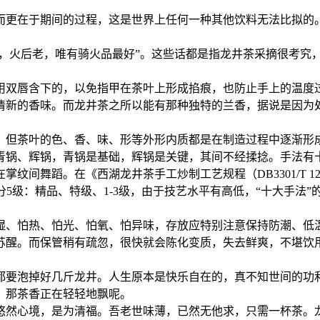
更在于期间的过程，这是世界上任何一种其他饮料无法比拟的。
，火后老，唯有骑火品最好”。这些话都是指龙井茶采摘很考究，
双唇含下的，以免指甲在茶叶上形成掐痕，也防止手上的温度过
清新的香味。而龙井茶之所以能有那种独特的兰香，据说是因为
但茶叶的色、香、味、形等外形内质都是在制造过程中逐渐形成
青锅、辉锅，青锅是基础，辉锅是关键，其间不经揉捻。手法有
纹间舞蹈。在《西湖龙井茶手工炒制工艺规程（DB3301/T 
井茶共分5级：精品、特级、1-3级，由于技艺水平有高低，“十大
、怕热、怕光、怕氧、怕异味，存放应特别注意保持防潮、低温
苏醒。而保管稍有疏忽，很快就会陈化变质，失去鲜爽，不堪饮
要泡掉好几斤龙井。人生原本是快乐自在的，真不知世间的功利
，那茶香正在轻轻地飘呢。
然心境，是为清福。吾老世味薄，已然无他求，只需一杯茶。龙