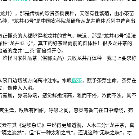
树龙井），那是传统的珍贵茶树良种，天然有性繁殖，由小茶苗
种，“龙井43号”是中国农科院茶研所从龙井群体系列中选育出
懂茶的人都晓得老龙井的香气、味道，那是“龙井43号”没法
“龙井43 号”，真正的好茶是雨前的群体种！很多龙井茶的
道的龙井“土茶”而倍感开心。
难怪国家礼品茶（俗称贡品）只收龙井群体种！我马上要求称
从碗口边切线方向高冲注水。水唤
醒茶
，赋予茶芽生命，茶芽在
立，像佳人入浴。
氤氲，弥漫鼻端，感觉鲜嫩清高，雅而不俗，浓而不浊，闻不
甘爽生津，喉咙有回甜，呼吸之间，感觉有香气在口中缭绕，宛
云在其《湖堧杂记》中说得更加透彻，入木三分:“龙井茶，真
之淡然”，但“有一种太和之气”，还说这种“无味之味”，才