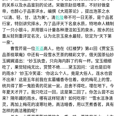
的关系以及水品鉴别的论述。宋徽宗赵佶嗜茶，不好好做皇
帝，也醉心于品茶评水，编撰《大观茶论》，提出泡茶之水
“以清、轻、甘、洁为美”。清
乾隆
帝不可一日无茶，是个品茗
行家，特别讲究择水，为了品评天下名泉水质，特地命人精制
了一只小银斗，并用银斗计量各种澄洁如玉的泉水，按水的比
重从轻到重评定名次，认为北京玉泉水最轻，钦定为“天下第
一泉”。
曹雪芹是一位
茶道
高人，他在《红楼梦》第41回《贾宝玉
品茶栊翠庵》中还有一段雪水烹茶的精彩文字，借天国茶仙妙
玉娓娓道出：“妙玉执壶，只向海内斟了约有一杯。宝玉细细
吃了，果觉轻纯无比，赏赞不绝……黛玉因问：‘这也是旧年
的雨水？’妙玉冷笑道：‘你这么个人，竟是大俗人，连水也尝
不出来！这是五年前我在玄墓蟠香寺住着，收的梅花上的雪，
统共得了那一鬼脸青的花瓮一瓮，总舍不得吃，埋在地下，今
年夏天才开了。我只吃过一回，这是第二回了。你怎么尝不出
来？隔年蠲的雨水，哪有这样轻清？如何吃得！’”雪水洁净清
灵，再加上梅花的凌寒吐艳，高洁暗香，用以烹煮香茗，具有
怎样的高洁雅韵呢？