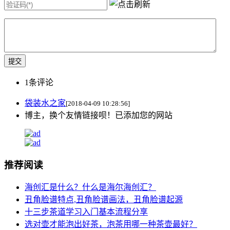
1
条评论
袋装水之家
[2018-04-09 10:28:56]
博主，换个友情链接呗！已添加您的网站
推荐阅读
海创汇是什么？什么是海尔海创汇？
丑角脸谱特点,丑角脸谱画法，丑角脸谱起源
十三步茶道学习入门基本流程分享
选对壶才能泡出好茶，泡茶用哪一种茶壶最好？