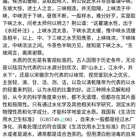
撮。候汤如蟹眼，急取起倾入，荆公说此水并非自瞿塘中峡。
东坡大惊，述土人之言，三峡相连，并无阻隔，上峡流于中
峡，中峡流于下峡，昼夜不断，一般样水，难分好歹，实是取
下峡之水，问老太师何以辨之？荆公道：“这瞿塘水性，出于
《水经补注》。上峡水流太急，下峡水流太缓，惟中峡水流缓
急相半，以上、中、下三峡之水烹阳羡茶，上峡味浓，下峡味
淡，中峡浓淡之间。今茶色半晌方见，故知是下峡之水。”东
坡闻言，离席谢罪。
水质的优劣是有客观标准的。古人因限于历史条件，无论
是以陆羽为代表的以水源分别优次，即“山水上，江水中，井
水下”，还是以宋徽宗为代表的以味觉、视觉鉴别水之优劣，
主张轻、清、甘、活、冽、洁，以及以清乾隆帝为代表的以水
的轻重来判别，认为水轻的比重的好。这三种辨水见解和经
验，从今天的科学角度来分析，都不无道理，但都存在其片面
性和局限性。只有通过水化学及其他相关科学研究，测定水的
物理性质和化学成分，才能科学地鉴定水质。我国有《生活饮
用水卫生标准》（GB5749-
20
06），自来水一般都是经过水厂
净化、消毒处理过的符合国家《生活饮用水卫生标准》的江河
水或者是湖水，通常都是适合泡茶的。但用漂白粉消毒的自来