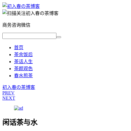
商务咨询微信
首页
茶余饭后
茶话人生
茶颜观色
春水煎茶
初入春の茶博客
PREV
NEXT
闲话茶与水