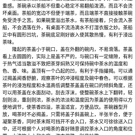
重感。茶碗承以茶船不但重心稳定不易翻船泼洒，而且不会烫
坏桌面。茶船的宽边不但便于端茶，而且端茶不直接接触茶碗
免受烫手之苦。如果碗里溢出茶水，有茶船接着，只会流入茶
船，不会洒落在外，有桌面不流汤滴水不打湿衣服之妙。茶船
正中有圆形凹坑，茶碗底足刚好嵌入使其散热慢，有利于浸出
茶味。
隆起的茶盖小于碗口，盖在外翻的碗内，不易滑落。茶盖
看上去圆圆的，实际上是盖不严的，与碗口有一定缝隙，有利
于热气适当散溢不致把茶芽焖熟又可保持碗中茶水的温度和
色、香、味。盖顶有一个凸起的凹，有利于手指撮揭。可以通
过揭盖闻香舒腑，观察茶叶的冲浸程度及碗中春色，可以根据
茶叶的浸泡程度和水温高低调整茶盖盖在碗口的倾斜角度，还
可以用茶盖在水面刮动，刮去浮沫，使整碗茶水上下翻转，轻
刮则淡，重刮则浓，茶水的浓淡和温度因为茶盖的使用得以方
便地调节，使茶香四溢，茶温适宜，方便品饮。茶碗器型开
放，喝茶时不必揭盖，只需将盖子斜盖碗上，半张半合，便于
凝聚茶香，同时茶末既可挡开不会入口，茶水又可徐徐送入口
中，还可根据个人对喝茶的喜好随意调控茶水入口的角度和位