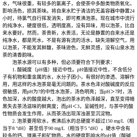
水，气味很重，有较多的氯离子，会使茶中多酚类物质氧化，
影响汤色，损其茶味。将自来水贮于清洁的无盖容器中静置24
小时，待氯气自行挥发消失，即可煮沸泡茶。现在城市中流行
的纯净水，硬度很低，透明度高，没有异味，用以泡茶，比自
来水要好。然而，茶贵新，水贵活，无论是静置的自来水还是
纯净水，都是死水，不是有源有流的活水，缺失溶解空气，用
以泡茶，不能发其鲜馥，茶味逊色，无鲜灵感，没有山泉水泡
茶的清香韵味。
泡茶水源可以有多种，但必须要符合下列要求：
1. 酸碱度（pH值）接近中性。pH值接近中性，不含低分
子有机物和重金属的水，水分子团小，有很好的渗透、溶解作
用，用这样的水泡茶是毫无问题的。茶水色泽对酸碱度的反应
很敏感，用pH为7的中性水泡茶，汤色明亮；当pH＞7时，汤
色加深，水的酸度越大，泡出的茶水的色泽越深，直至变得暗
黑失去茶汤滋味的鲜爽度；而pH＜3，呈碱性时，与茶中的酸
性物质会发生作用，从而茶汤出现浑浊甚至沉淀物。
2. 泡茶要用软水，煮沸后水的总硬度不超过150 mg/L（相
当于8 °dH）甚至低于90 mg/L（相当于5 °dH）。硬水中含有
较多的钙、镁离子和矿物质。水的硬度影响水的pH值（酸碱