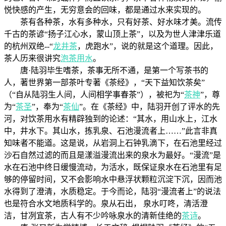
悦快感的产生，无穷意会的回味，都是通过水来实现的。
茶有各种茶，水有多种水，只有好茶、好水味才美。流传
千古的茶谚“扬子江心水，蒙山顶上茶”，以及为世人津津乐道
的杭州双绝--“
龙井茶
，虎跑水”，说的就是这个道理。因此，
茶人历来很讲究
泡茶用水
。
唐·陆羽毕生嗜茶，茶事无所不通，是第一个写茶书的
人，著世界第一部茶叶专著《茶经》，“天下益知饮茶矣”
（“自从陆羽生人间，人间相学事春茶”），被祀为“
茶神
”，尊
为“
茶圣
”，奉为“
茶仙
”。在《茶经》中，陆羽开创了评水的先
河，对饮茶用水有精辟独到的论述：“其水，用山水上，江水
中，井水下。其山水，拣乳泉、石池漫流者上……”此言非真
知味者不能道。这是说，从岩洞上石钟乳滴下，在石池里经过
沙石自然过滤的而且是漾溢漫流出来的泉水为最好。“漫流”是
水在石池中终日缓慢流动，为活水，既保证泉水在石池里有足
够的停留时间，又不会影响水中悬浮状颗粒沉淀下沉，因而池
水得到了澄清，水质稳定。于今而论，陆羽“漫流者上”的说法
也是符合水文地质科学的。泉从石出， 泉水叮咚，清活澄
洁，甘冽宜茶，古人有不少吟咏泉水的清新佳绝的
茶诗
。