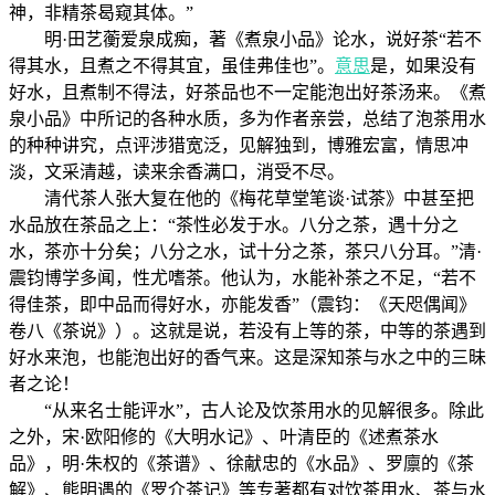
神，非精茶曷窥其体。”
明·田艺蘅爱泉成痴，著《煮泉小品》论水，说好茶“若不
得其水，且煮之不得其宜，虽佳弗佳也”。
意思
是，如果没有
好水，且煮制不得法，好茶品也不一定能泡出好茶汤来。《煮
泉小品》中所记的各种水质，多为作者亲尝，总结了泡茶用水
的种种讲究，点评涉猎宽泛，见解独到，博雅宏富，情思冲
淡，文采清越，读来余香满口，消受不尽。
清代茶人张大复在他的《梅花草堂笔谈·试茶》中甚至把
水品放在茶品之上：“茶性必发于水。八分之茶，遇十分之
水，茶亦十分矣；八分之水，试十分之茶，茶只八分耳。”清·
震钧博学多闻，性尤嗜茶。他认为，水能补茶之不足，“若不
得佳茶，即中品而得好水，亦能发香”（震钧：《天咫偶闻》
卷八《茶说》）。这就是说，若没有上等的茶，中等的茶遇到
好水来泡，也能泡出好的香气来。这是深知茶与水之中的三昧
者之论！
“从来名士能评水”，古人论及饮茶用水的见解很多。除此
之外，宋·欧阳修的《大明水记》、叶清臣的《述煮茶水
品》，明·朱权的《茶谱》、徐献忠的《水品》、罗廪的《茶
解》、熊明遇的《罗介茶记》等专著都有对饮茶用水、茶与水