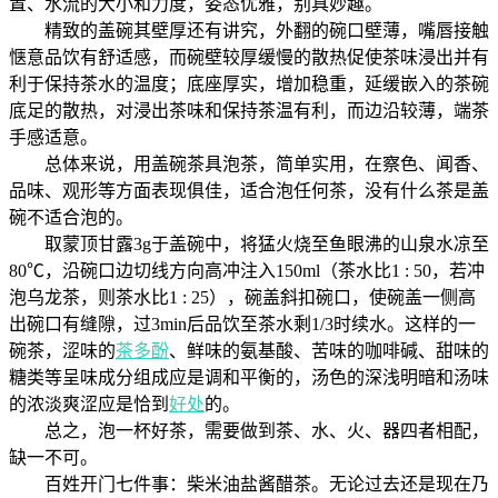
置、水流的大小和力度，姿态优雅，别具妙趣。
精致的盖碗其壁厚还有讲究，外翻的碗口壁薄，嘴唇接触
惬意品饮有舒适感，而碗壁较厚缓慢的散热促使茶味浸出并有
利于保持茶水的温度；底座厚实，增加稳重，延缓嵌入的茶碗
底足的散热，对浸出茶味和保持茶温有利，而边沿较薄，端茶
手感适意。
总体来说，用盖碗茶具泡茶，简单实用，在察色、闻香、
品味、观形等方面表现俱佳，适合泡任何茶，没有什么茶是盖
碗不适合泡的。
取蒙顶甘露3g于盖碗中，将猛火烧至鱼眼沸的山泉水凉至
80℃，沿碗口边切线方向高冲注入150ml（茶水比1 : 50，若冲
泡乌龙茶，则茶水比1 : 25），碗盖斜扣碗口，使碗盖一侧高
出碗口有缝隙，过3min后品饮至茶水剩1/3时续水。这样的一
碗茶，涩味的
茶多酚
、鲜味的氨基酸、苦味的咖啡碱、甜味的
糖类等呈味成分组成应是调和平衡的，汤色的深浅明暗和汤味
的浓淡爽涩应是恰到
好处
的。
总之，泡一杯好茶，需要做到茶、水、火、器四者相配，
缺一不可。
百姓开门七件事：柴米油盐酱醋茶。无论过去还是现在乃