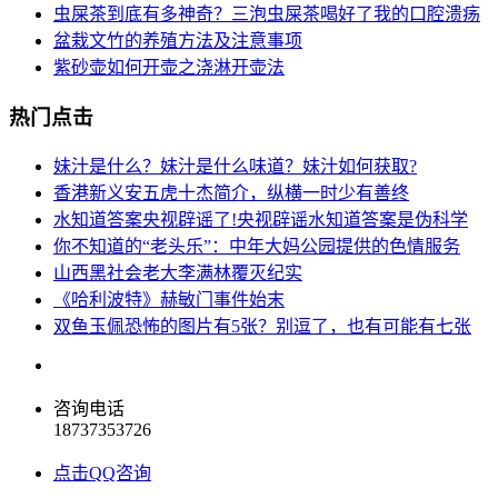
虫屎茶到底有多神奇？三泡虫屎茶喝好了我的口腔溃疡
盆栽文竹的养殖方法及注意事项
紫砂壶如何开壶之浇淋开壶法
热门点击
妹汁是什么？妹汁是什么味道？妹汁如何获取?
香港新义安五虎十杰简介，纵横一时少有善终
水知道答案央视辟谣了!央视辟谣水知道答案是伪科学
你不知道的“老头乐”：中年大妈公园提供的色情服务
山西黑社会老大李满林覆灭纪实
《哈利波特》赫敏门事件始末
双鱼玉佩恐怖的图片有5张？别逗了，也有可能有七张
咨询电话
18737353726
点击QQ咨询