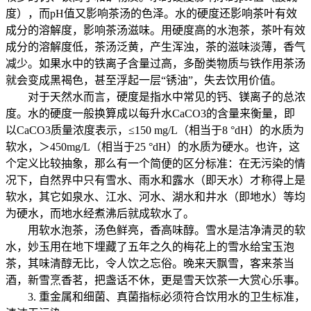
度），而pH值又影响茶汤的色泽。水的硬度还影响茶叶有效
成分的溶解度，影响茶汤滋味。用硬度高的水泡茶，茶叶有效
成分的溶解度低，茶汤泛黄，产生浑浊，茶的滋味淡薄，香气
减少。如果水中的铁离子含量过高，多酚类物质与铁作用茶汤
就会变成黑褐色，甚至浮起一层“锈油”，失去饮用价值。
对于天然水而言，硬度是指水中常见的钙、镁离子的总浓
度。水的硬度一般换算成以每升水CaCO3的含量来衡量，即
以CaCO3质量浓度表示，≤150 mg/L（相当于8 °dH）的水质为
软水，＞450mg/L（相当于25 °dH）的水质为硬水。也许，这
个定义比较抽象，那么有一个简便的区分标准：在无污染的情
况下，自然界中只有雪水、雨水和露水（即天水）才称得上是
软水，其它如泉水、江水、河水、湖水和井水（即地水）等均
为硬水，而地水经煮沸后就成软水了。
用软水泡茶，汤色鲜亮，香高味醇。雪水是洁净清灵的软
水，妙玉用在地下埋藏了五年之久的梅花上的雪水给宝玉泡
茶，其味清醇无比，令人饮之忘俗。晚来天飘雪，客来茶当
酒，新雪烹香茗，把盏话不休，更是雪天饮茶一大赏心乐事。
3. 重金属和细菌、真菌指标必须符合饮用水的卫生标准，