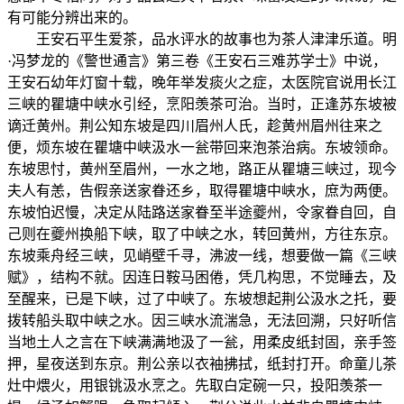
有可能分辨出来的。
王安石平生爱茶，品水评水的故事也为茶人津津乐道。明
·冯梦龙的《警世通言》第三卷《王安石三难苏学士》中说，
王安石幼年灯窗十载，晚年举发痰火之症，太医院官说用长江
三峡的瞿塘中峡水引经，烹阳羡茶可治。当时，正逢苏东坡被
谪迁黄州。荆公知东坡是四川眉州人氏，趁黄州眉州往来之
便，烦东坡在瞿塘中峡汲水一瓮带回来泡茶治病。东坡领命。
东坡思忖，黄州至眉州，一水之地，路正从瞿塘三峡过，现今
夫人有恙，告假亲送家眷还乡，取得瞿塘中峡水，庶为两便。
东坡怕迟慢，决定从陆路送家眷至半途夔州，令家眷自回，自
己则在夔州换船下峡，取了中峡之水，转回黄州，方往东京。
东坡乘舟经三峡，见峭壁千寻，沸波一线，想要做一篇《三峡
赋》，结构不就。因连日鞍马困倦，凭几构思，不觉睡去，及
至醒来，已是下峡，过了中峡了。东坡想起荆公汲水之托，要
拨转船头取中峡之水。因三峡水流湍急，无法回溯，只好听信
当地土人之言在下峡满满地汲了一瓮，用柔皮纸封固，亲手签
押，星夜送到东京。荆公亲以衣袖拂拭，纸封打开。命童儿茶
灶中煨火，用银铫汲水烹之。先取白定碗一只，投阳羡茶一