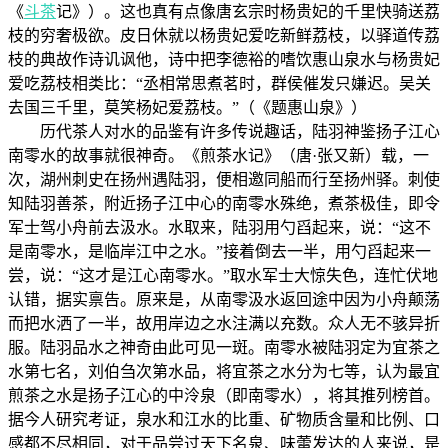
《
斗茶
记》）。这也真有点像唐玄宗时杨贵妃的千里快骑送荔
枝的穷奢极欲。皮日休就以杨贵妃爱吃新鲜荔枝，以驿道传荔
枝的典故作诗讥讽他，诗中把李德裕的嗜饮惠山泉水与杨贵妃
爱吃荔枝相类比：“丞相常思煮茗时，群侯催发只嫌迟。吴关
去国三千里，莫笑杨妃爱荔枝。”（《题惠山泉》）
历代茶人对水的品鉴有许多传说趣话，陆羽神鉴扬子江心
南零水的故事就很神奇。《煎茶水记》（唐·张又新）载，一
次，湖州刺史在扬州遇陆羽，便相邀同船而行至扬州驿。刺使
知陆羽善茶，附近扬子江中心的南零水殊绝，煮茶极佳，即令
军士驾小舟前去汲水。水取来，陆羽用勺舀起来，说：“这不
是南零水，是临岸江中之水。”接着倒去一半，用勺舀起来一
尝，说：“这才是江心南零水。”取水军士大惊失色，连忙伏地
认错，据实禀告。原来是，从南零汲水返回途中因为小舟颠荡
而把水洒了一半，故用岸边之水注满以充数。众人无不骇异折
服。陆羽品水之神奇由此可见一斑。南零水被陆羽定为宜茶之
水第七名，刘伯刍次第水品，将宜茶之水分为七等，认为最宜
煎茶之水是扬子江心的中泠泉（即南零水），将其推列榜首。
据今人研究考证，泉水和江水的比重、矿物质含量和比例、口
感都不尽相同，对于品尝过天下名泉、味蕾发达的人来说，是