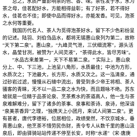
总之，水质严重影响茶的色、香、味。茶性发于水，水为
茶之母，佳茗配好水，方能相得益彰；有了好茶，若不得好
水，佳茗也不佳；即使中品而得好水，亦能发香。可见，泡茶
之水何等重要。
我国历代名人、茶人为觅得泡茶好水，留下不少色彩纷呈
的记述。陆羽、刘伯刍品水，都将无锡惠山泉列为第二，故称
“天下第二泉”。惠山泉，“九峰灵气泄，三伏细流寒”，源头活
水，晶莹甘冽，被赞为“人间灵液”，“茶得此水，皆尽芳味”。
“水品古来差第一，天下不易第二泉。” 实际上，惠山泉
分上、中、下三池，上池呈八角形，水质最佳；中池为方形，
水质次之；下池最大，长方形，水质又次之。这一泓清泉，通
过砂岩过滤，慢慢从石缝中流出，曾受到多少帝王将相、茶人
骚客的青睐，无不以一品二泉之水为快，而且题咏不绝。苏东
坡就是一位精于品茶论泉、烹茶煮水的茶道高人，他一生与茶
泉难解难分，留下了诸多的茶事、泉事和茶诗、泉诗，他深谙
“泉美茶香异”之理，“独携天上小团月，来试人间第二泉”。更
有甚者，唐代李德裕，位居相位，政绩斐然，不饮京城水，垂
青惠山泉，他烹茶不惜劳民伤财，责令专人从数千里的惠山汲
泉后，即由驿骑站站传递不停至长安，时称“水递”（宋·唐庚