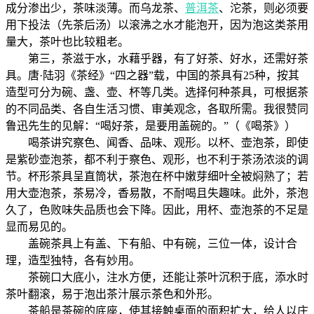
成分渗出少，茶味淡薄。而乌龙茶、
普洱茶
、沱茶，则必须要
用下投法（先茶后汤）以滚沸之水才能泡开，因为泡这类茶用
量大，茶叶也比较粗老。
第三，茶滋于水，水藉乎器，有了好茶、好水，还需好茶
具。唐·陆羽《茶经》“四之器”载，中国的茶具有25种，按其
造型可分为碗、盏、壶、杯等几类。选择何种茶具，可根据茶
的不同品类、各自生活习惯、审美观念，各取所需。我很赞同
鲁迅先生的见解：“喝好茶，是要用盖碗的。”（《喝茶》）
喝茶讲究察色、闻香、品味、观形。以杯、壶泡茶，即使
是紫砂壶泡茶，都不利于察色、观形，也不利于茶汤浓淡的调
节。杯形茶具呈直筒状，茶泡在杯中嫩芽细叶全被焖熟了；若
用大壶泡茶，茶易冷，香易散，不耐喝且失趣味。此外，茶泡
久了，色败味失品质也会下降。因此，用杯、壶泡茶的不足是
显而易见的。
盖碗茶具上有盖、下有船、中有碗，三位一体，设计合
理，造型独特，各有妙用。
茶碗口大底小，注水方便，还能让茶叶沉积于底，添水时
茶叶翻滚，易于泡出茶汁展示茶色和外形。
茶船是茶碗的底座，使其接触桌面的面积扩大，给人以庄