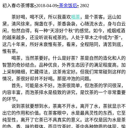
初入春の茶博客
•
2018-04-09
•
茶余饭后
•
2802
茶好喝，喝不厌，所以我喜欢
喝茶
，是个茶客。远山如
黛，清风徐来，掬盏在手，茶香袅袅，心随流水去，身与白云
闲，怡然自得，有一种“天凉好个秋”的感觉。如今，戒烟戒酒
的越来越多，还没听说有戒茶的。人处于草木之中成为“茶”，
这几十年来，所好未衰惟有茶，看来，全程陪同，清苦到底，
惟有茶。
喝茶，当然茶要好。什么是好茶？茶是自然的造化和人的
智慧的奇妙结合。品种优良，外界生态因子的满足程度高，加
上采制精细，贮藏得法，这茶肯定好。但我们常常碰到这样的
情况，茶很好却并不好喝。那是冲泡的问题。
首先，可能是水不好。泡茶很简单，但泡茶的学问很深，
内容丰富，而泡茶择水是极致的讲究，是饮茶的一个非常重要
的环节。
说到茶就要想到水，茶离不开水，离开了水，茶就显示不
出它的作用和价值。在茶客眼中，水是最具灵性的东西，它至
纯至性，离开了它茶已不具真实的意义。这不仅是因为水是茶
的色、香、味的载体，而且饮茶时，茶中各种物质的体现，愉