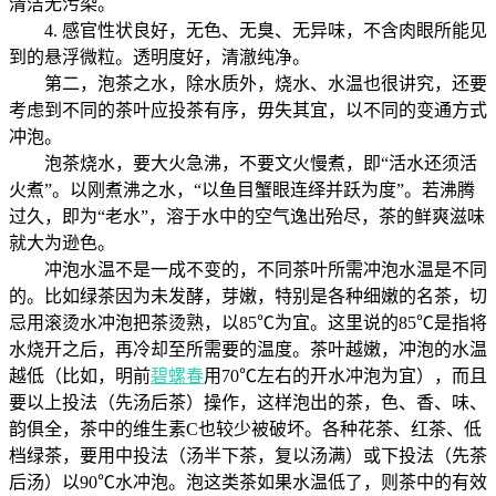
清洁无污染。
4. 感官性状良好，无色、无臭、无异味，不含肉眼所能见
到的悬浮微粒。透明度好，清澈纯净。
第二，泡茶之水，除水质外，烧水、水温也很讲究，还要
考虑到不同的茶叶应投茶有序，毋失其宜，以不同的变通方式
冲泡。
泡茶烧水，要大火急沸，不要文火慢煮，即“活水还须活
火煮”。以刚煮沸之水，“以鱼目蟹眼连绎并跃为度”。若沸腾
过久，即为“老水”，溶于水中的空气逸出殆尽，茶的鲜爽滋味
就大为逊色。
冲泡水温不是一成不变的，不同茶叶所需冲泡水温是不同
的。比如绿茶因为未发酵，芽嫩，特别是各种细嫩的名茶，切
忌用滚烫水冲泡把茶烫熟，以85℃为宜。这里说的85℃是指将
水烧开之后，再冷却至所需要的温度。茶叶越嫩，冲泡的水温
越低（比如，明前
碧螺春
用70℃左右的开水冲泡为宜），而且
要以上投法（先汤后茶）操作，这样泡出的茶，色、香、味、
韵俱全，茶中的维生素C也较少被破坏。各种花茶、红茶、低
档绿茶，要用中投法（汤半下茶，复以汤满）或下投法（先茶
后汤）以90℃水冲泡。泡这类茶如果水温低了，则茶中的有效