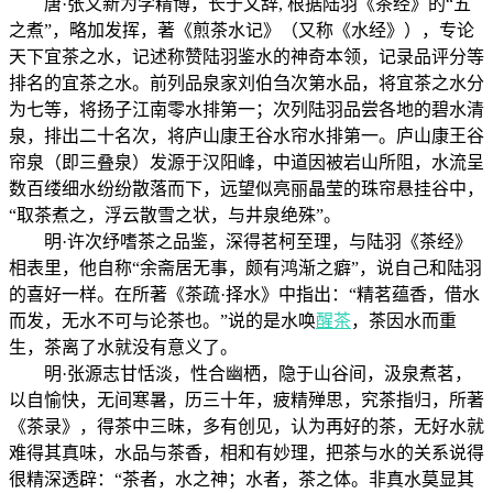
唐·张又新为学精博，长于文辞, 根据陆羽《茶经》的“五
之煮”，略加发挥，著《煎茶水记》（又称《水经》），专论
天下宜茶之水，记述称赞陆羽鉴水的神奇本领，记录品评分等
排名的宜茶之水。前列品泉家刘伯刍次第水品，将宜茶之水分
为七等，将扬子江南零水排第一；次列陆羽品尝各地的碧水清
泉，排出二十名次，将庐山康王谷水帘水排第一。庐山康王谷
帘泉（即三叠泉）发源于汉阳峰，中道因被岩山所阻，水流呈
数百缕细水纷纷散落而下，远望似亮丽晶莹的珠帘悬挂谷中，
“取茶煮之，浮云散雪之状，与井泉绝殊”。
明·许次纾嗜茶之品鉴，深得茗柯至理，与陆羽《茶经》
相表里，他自称“余斋居无事，颇有鸿渐之癖”，说自己和陆羽
的喜好一样。在所著《茶疏·择水》中指出：“精茗蕴香，借水
而发，无水不可与论茶也。”说的是水唤
醒茶
，茶因水而重
生，茶离了水就没有意义了。
明·张源志甘恬淡，性合幽栖，隐于山谷间，汲泉煮茗，
以自愉快，无间寒暑，历三十年，疲精殚思，究茶指归，所著
《茶录》，得茶中三昧，多有创见，认为再好的茶，无好水就
难得其真味，水品与茶香，相和有妙理，把茶与水的关系说得
很精深透辟：“茶者，水之神；水者，茶之体。非真水莫显其