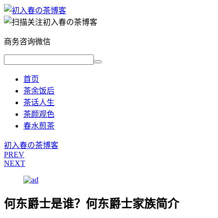
商务咨询微信
首页
茶余饭后
茶话人生
茶颜观色
春水煎茶
初入春の茶博客
PREV
NEXT
何东爵士是谁？何东爵士家族简介