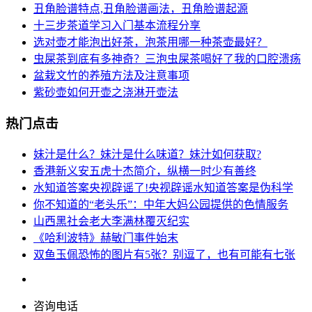
丑角脸谱特点,丑角脸谱画法，丑角脸谱起源
十三步茶道学习入门基本流程分享
选对壶才能泡出好茶，泡茶用哪一种茶壶最好？
虫屎茶到底有多神奇？三泡虫屎茶喝好了我的口腔溃疡
盆栽文竹的养殖方法及注意事项
紫砂壶如何开壶之浇淋开壶法
热门点击
妹汁是什么？妹汁是什么味道？妹汁如何获取?
香港新义安五虎十杰简介，纵横一时少有善终
水知道答案央视辟谣了!央视辟谣水知道答案是伪科学
你不知道的“老头乐”：中年大妈公园提供的色情服务
山西黑社会老大李满林覆灭纪实
《哈利波特》赫敏门事件始末
双鱼玉佩恐怖的图片有5张？别逗了，也有可能有七张
咨询电话