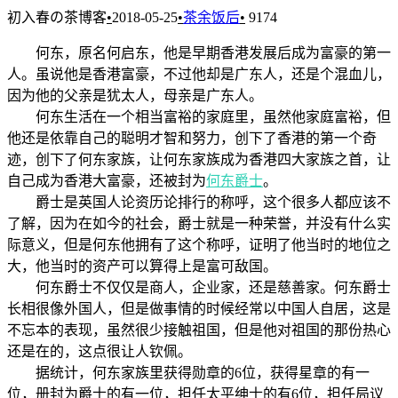
初入春の茶博客
•
2018-05-25
•
茶余饭后
•
9174
何东，原名何启东，他是早期香港发展后成为富豪的第一
人。虽说他是香港富豪，不过他却是广东人，还是个混血儿，
因为他的父亲是犹太人，母亲是广东人。
何东生活在一个相当富裕的家庭里，虽然他家庭富裕，但
他还是依靠自己的聪明才智和努力，创下了香港的第一个奇
迹，创下了何东家族，让何东家族成为香港四大家族之首，让
自己成为香港大富豪，还被封为
何东爵士
。
爵士是英国人论资历论排行的称呼，这个很多人都应该不
了解，因为在如今的社会，爵士就是一种荣誉，并没有什么实
际意义，但是何东他拥有了这个称呼，证明了他当时的地位之
大，他当时的资产可以算得上是富可敌国。
何东爵士不仅仅是商人，企业家，还是慈善家。何东爵士
长相很像外国人，但是做事情的时候经常以中国人自居，这是
不忘本的表现，虽然很少接触祖国，但是他对祖国的那份热心
还是在的，这点很让人钦佩。
据统计，何东家族里获得勋章的6位，获得星章的有一
位，册封为爵士的有一位，担任太平绅士的有6位，担任局议