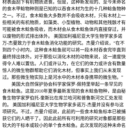
材表面刮下有机物质进食。但是，这种新发现的、至今未命名
的食木甲鲶物种则是已知的以吞食木材为生的十几种鲶鱼物种
之一。不过，食木鲶鱼大多数并不会吸收木材，只有木材上一
些相关的有机物质，如藻类、小型植物、动物和其他残骸才有
可能被食木鲶鱼吸收，而木材会从食木鲶鱼体内直接穿过，并
以废物的形式排出体外。 美国加利福尼亚大学生物学家多诺
万-杰曼致力于食木鲶鱼消化功能的研究。杰曼介绍说，“在不
到四个小时内，这种食木鲶鱼就可以将一段木材吞食完毕直到
最终排出体外。对于那些以消化木材的动物来说，这一速度快
得令人难以置信。人们或许认为，在它们的体力或许含有数量
惊人的微生物群帮助它们消化木材，但事实上我们从未发现
过。那些微生物实际上是河水中的木材本身携带的微生物。”
美国大自然保护协会科学家保罗-佩特里举起一条罕见的
食木鲶鱼。这是2010年夏季最新发现的食木鲶鱼物种，是由秘
鲁生物学家罗伯托-奎斯比在库兰哈河和普鲁斯河交汇处发现
的。 美国加利福尼亚大学生物学家多诺万-杰曼并没有参与这
项研究。不过，杰曼介绍说，此前的一些食木鲶鱼标本已被捕
获它们的人晒干了。因此此前所有可利用的研究对象都是那些
较大的干标本或较小的单个食木鲶鱼。此次发现的这种未命名