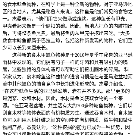
的食木鲶鱼物种，在科学上是一种全新的物种。对于亚马逊地
区的当地人，尤其是秘鲁人来说，这种鱼是他们常见的食物之
一。杰曼表示，“他们用它来做汤或烧烤。这种鱼长有甲壳，
甲壳看起来像是一个倒扣的碗。因此，当地人把鱼的内脏掏出
后，再将整条鱼烹煮，最后将鱼肉从甲壳中挖出来吃。”大多
数食木鲶鱼都属于巴拉圭鲶，包括这种新发现的物种，它们至
少可以长到80厘米长。
这种新的食木甲鲶鱼物种是于2010年夏季在秘鲁的亚马逊
雨林中发现的。它们拥有勺子一样的牙齿和具有吸引力的嘴
唇，这些独特的身体构造可以帮助它们挖出圆木的碎屑。 科
学家认为，食木鲶鱼这种独特的进食习惯是在与亚马逊盆地河
流中其他鲶鱼的捕食竞争中长期进化形成的。杰曼介绍说，
“在这些鲶鱼生活的亚马逊盆地，岩石并不多见。那里更多的
是泥浆、水和木材。因此，木材是鱼类获取食物的一个来
源。”在亚马逊盆地，共生活有大约700多种鲶鱼物种，它们以
刮食木材等物体表面的有机物质为生。通过吞食木材，食木鲶
鱼可以利用木材纤维之间的空间中的有机物质、微生物和微生
物副产品。杰曼认为，“这种挖掘的能力已成为一种优势，因
为它可以帮助鲶鱼获取其他水面捕食者所不能获得的食物。”