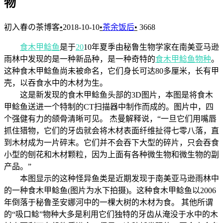
物
初入春の茶博客
•
2018-10-10
•
茶余饭后
•
3668
食木甲鲶鱼
是于
20
10年夏季由秘鲁生物学家在南美亚马逊
雨林中发现的是一种新品种，是一种奇特的
食木甲鲶鱼物种
。
这种食木甲鲶鱼尚未被命名，它们身长可达80多厘米，长有甲
壳，以吞食水中的木材为生。
这是新发现的食木甲鲶鱼头部的3D图片，本图是将食木
甲鲶鱼送进一个特制的CT扫描器中制作而成的。图片中，四
个强健有力的颌骨清晰可见。 杰曼解释说，“一旦它们用嘴唇
抓住猎物，它们的牙齿就会将木材表面纤维扯得七零八落，直
到木材成为一片碎末。它们并不会吞下大型的碎片，只会吞食
小型的刨花和木材颗粒，因为上面有各种微生物和微生物的副
产品。”
本图显示的这种怪异鱼类是近期发现于南美亚马逊雨林中
的一种食木甲鲶鱼(图片为水下拍摄)。这种食木甲鲶鱼以2006
年倒落于秘鲁圣安娜河中的一棵大树的木材为食。 其他所谓
的“吸口鲶”物种大多是利用它们独特的牙齿从淹没于水中的木