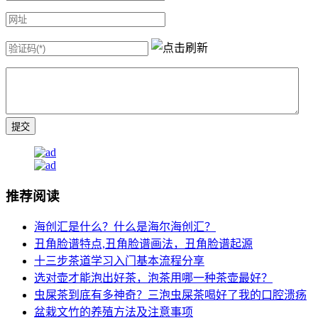
推荐阅读
海创汇是什么？什么是海尔海创汇？
丑角脸谱特点,丑角脸谱画法，丑角脸谱起源
十三步茶道学习入门基本流程分享
选对壶才能泡出好茶，泡茶用哪一种茶壶最好？
虫屎茶到底有多神奇？三泡虫屎茶喝好了我的口腔溃疡
盆栽文竹的养殖方法及注意事项