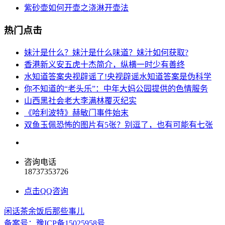
紫砂壶如何开壶之浇淋开壶法
热门点击
妹汁是什么？妹汁是什么味道？妹汁如何获取?
香港新义安五虎十杰简介，纵横一时少有善终
水知道答案央视辟谣了!央视辟谣水知道答案是伪科学
你不知道的“老头乐”：中年大妈公园提供的色情服务
山西黑社会老大李满林覆灭纪实
《哈利波特》赫敏门事件始末
双鱼玉佩恐怖的图片有5张？别逗了，也有可能有七张
咨询电话
18737353726
点击QQ咨询
闲话茶余饭后那些事儿
备案号：豫ICP备15025958号