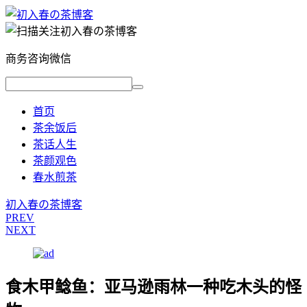
商务咨询微信
首页
茶余饭后
茶话人生
茶颜观色
春水煎茶
初入春の茶博客
PREV
NEXT
食木甲鲶鱼：亚马逊雨林一种吃木头的怪