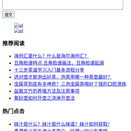
推荐阅读
海创汇是什么？什么是海尔海创汇？
丑角脸谱特点,丑角脸谱画法，丑角脸谱起源
十三步茶道学习入门基本流程分享
选对壶才能泡出好茶，泡茶用哪一种茶壶最好？
虫屎茶到底有多神奇？三泡虫屎茶喝好了我的口腔溃疡
盆栽文竹的养殖方法及注意事项
紫砂壶如何开壶之浇淋开壶法
热门点击
妹汁是什么？妹汁是什么味道？妹汁如何获取?