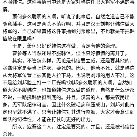
不服韩信。这件事情暗中还是大家对韩信任职大将军不满的事
情。
萧何多么聪明的人啊，听说了此事后，自然之道自己不能
随意插手，这可是两头不落好啊，并且是汉王刘邦让韩信做大
将军的，自己如果真将这件事捅到刘邦那里，不也就是不把韩
信放在眼里吗?
于是，萧何只好说韩信这样做，肯定有他的道理。
曹参等人当然还是不服韩信，但也只好愤愤的离开了。
其实，不管怎么样，无论是韩信要立威，还是要其他的，
寇骞注定是要当上炮灰，要死的。因为，他若不死，就是韩信
从大将军位置上被其他人拉下马，也说明刘邦的用人不准，这
不是给刘邦脸上打一个耳光吗?刘邦多么聪明的人啊，自然知
道大家不服韩信，也知道韩信这么做的道理，自然是什么话都
不说，一路挺韩信挺到底的。并且，汉营的人，都是农民出
身，无军队纪律可言，因此什么破毛病积压成山，刘邦对此肯
定也早就不满了。只有让韩信对其进行整顿，大家才会意识到
军队的纪律性，才能在打仗时更好的出力。
所以，寇骞这个人，注定是要死的。并且，还是被韩信给
杀死。