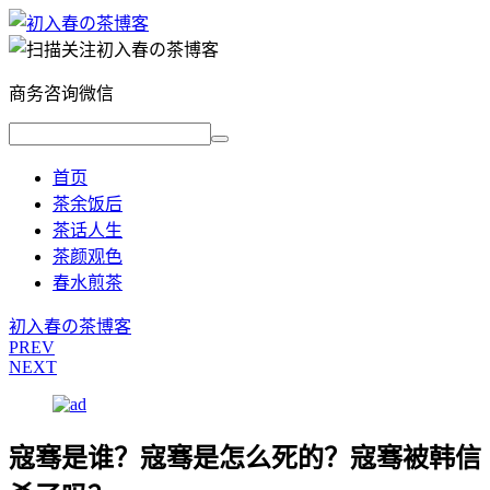
商务咨询微信
首页
茶余饭后
茶话人生
茶颜观色
春水煎茶
初入春の茶博客
PREV
NEXT
寇骞是谁？寇骞是怎么死的？寇骞被韩信