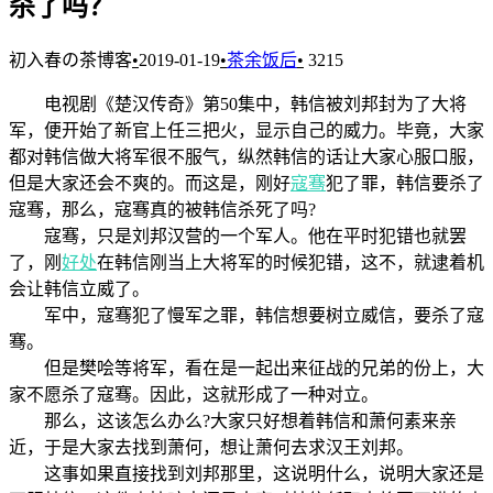
杀了吗？
初入春の茶博客
•
2019-01-19
•
茶余饭后
•
3215
电视剧《楚汉传奇》第50集中，韩信被刘邦封为了大将
军，便开始了新官上任三把火，显示自己的威力。毕竟，大家
都对韩信做大将军很不服气，纵然韩信的话让大家心服口服，
但是大家还会不爽的。而这是，刚好
寇骞
犯了罪，韩信要杀了
寇骞，那么，寇骞真的被韩信杀死了吗?
寇骞，只是刘邦汉营的一个军人。他在平时犯错也就罢
了，刚
好处
在韩信刚当上大将军的时候犯错，这不，就逮着机
会让韩信立威了。
军中，寇骞犯了慢军之罪，韩信想要树立威信，要杀了寇
骞。
但是樊哙等将军，看在是一起出来征战的兄弟的份上，大
家不愿杀了寇骞。因此，这就形成了一种对立。
那么，这该怎么办么?大家只好想着韩信和萧何素来亲
近，于是大家去找到萧何，想让萧何去求汉王刘邦。
这事如果直接找到刘邦那里，这说明什么，说明大家还是