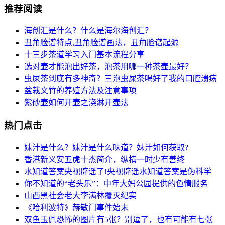
推荐阅读
海创汇是什么？什么是海尔海创汇？
丑角脸谱特点,丑角脸谱画法，丑角脸谱起源
十三步茶道学习入门基本流程分享
选对壶才能泡出好茶，泡茶用哪一种茶壶最好？
虫屎茶到底有多神奇？三泡虫屎茶喝好了我的口腔溃疡
盆栽文竹的养殖方法及注意事项
紫砂壶如何开壶之浇淋开壶法
热门点击
妹汁是什么？妹汁是什么味道？妹汁如何获取?
香港新义安五虎十杰简介，纵横一时少有善终
水知道答案央视辟谣了!央视辟谣水知道答案是伪科学
你不知道的“老头乐”：中年大妈公园提供的色情服务
山西黑社会老大李满林覆灭纪实
《哈利波特》赫敏门事件始末
双鱼玉佩恐怖的图片有5张？别逗了，也有可能有七张