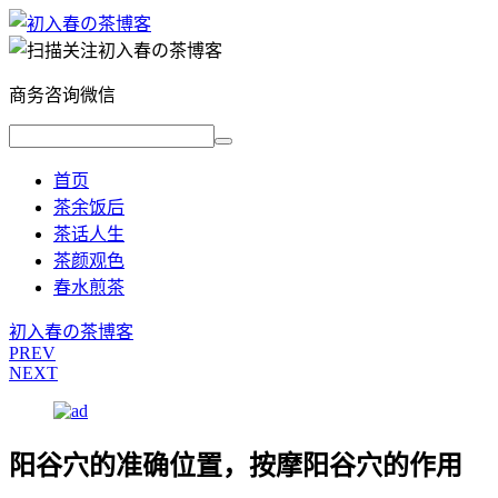
商务咨询微信
首页
茶余饭后
茶话人生
茶颜观色
春水煎茶
初入春の茶博客
PREV
NEXT
阳谷穴的准确位置，按摩阳谷穴的作用