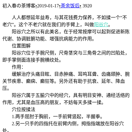
初入春の茶博客
•
2019-01-17
•
茶余饭后
•
3920
人人都想延年益寿，与其花钱费力保养，不如揉一个“不
老穴”。这个不老穴就在我们的手臂上，叫做
阳谷穴
。
阳谷穴之所以有此美名，在于经常按摩可以起到促进新陈
代谢、协调脏腑功能、增强抗病能力的作用。
位置图解
阳谷穴位于手腕尺侧，尺骨茎突与三角骨之间的凹陷处，
即手掌侧面连接手腕横纹处。
作用：
缓解治疗头痛目眩、目赤肿痛、耳鸣耳聋、齿痛颌肿、腕
关节疾患、癫痫、癫狂等。另外还有助于抗衰、延年、降血
压。
阳谷穴属于五腧穴中的经穴，具有明目安神、通经活络的
作用，尤其是血压高的朋友，不妨每天多揉一揉。
穴位按揉法
1.两手屈肘于胸前，一手前臂竖起，半握拳。
2.另一只手的四指托在前臂内侧，拇指指端放在阳谷穴
处。