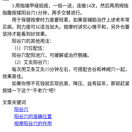
3.用指端甲缘掐按，一掐一送，连做14次，然后再用拇指
指腹按揉阳谷穴1分钟，两手交替进行。
用于保健按摩时力度要轻柔，如果是辅助治疗上述老年常
见病，则力度可以适当加大。按摩时讲究心情平和，另外也要
坚持才能看到好效果。
阳谷穴的其他用法：
（1）穴位配伍：
阳谷穴配阳池穴，可缓解或治疗腕痛。
（2）艾灸阳谷穴：
每次用艾条艾灸15分钟左右，可搭配合谷和神阙穴一起，
效果甚佳。
如果你想不花钱就实现抗衰、降压、益寿延年，那就赶紧
按揉一下这个“不老穴”吧！
文章关键词
阳谷穴
阳谷穴的准确位置
按摩阳谷穴的作用