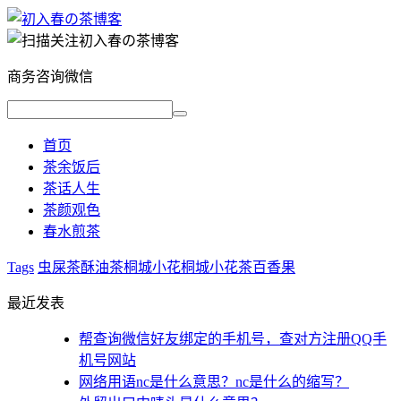
商务咨询微信
首页
茶余饭后
茶话人生
茶颜观色
春水煎茶
Tags
虫屎茶
酥油茶
桐城小花
桐城小花茶
百香果
最近发表
帮查询微信好友绑定的手机号，查对方注册QQ手
机号网站
网络用语nc是什么意思？nc是什么的缩写？