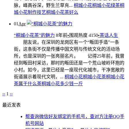
脉，峰高谷深，野生兰草充...
桐城小花
桐城小花绿茶
桐
城小花制作技艺
桐城小花茶好么
01
Apr
“桐城小花茶”的魅力
8年前
•
围观热度 4150
•
茶话人生
朋友说，在深圳的龙岗区有一个“畈田手造”一条
街，这条街不仅是传播中国文明与传统文化的活动场
所，也是深圳的一张亮丽名片。 记得25年前，我曾
经到畈田村采访，那时的畈田还是一个荒山坡岭环抱的
小村。如今，这里已经是一座现代化城市，干净宽敞的
街道展示着现代文明，...
桐城小花
桐城小花茶
桐城小花
茶属于什么茶
桐城小花多少钱一斤
‹‹
1
››
最近发表
帮查询微信好友绑定的手机号，查对方注册QQ手
机号网站