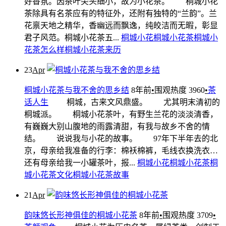
好香氛。因茶叶尖头细小，故为小花茶。 桐城小花
茶除具有名茶应有的特征外，还附有独特的“兰韵”。兰
花禀天地之精华，香幽远而飘逸，纯皎洁而无暇，彰显
君子风范。桐城小花茶五...
桐城小花
桐城小花茶
桐城小
花茶怎么样
桐城小花茶来历
23
Apr
桐城小花茶与我不舍的思乡结
8年前
•
围观热度 3960
•
茶
话人生
桐城，古来文风鼎盛。 尤其明末清初的
桐城派。 桐城小花茶叶，有野生兰花的淡淡清香，
有巍巍大别山腹地的雨露清甜，有我与故乡不舍的情
结。 说说我与小花的故事。 97年下半年去的北
京，母亲给我准备的行李：棉袄棉裤，毛线衣换洗衣…
还有母亲给我一小罐茶叶，报...
桐城小花
桐城小花茶
桐
城小花茶文化
桐城小花茶故事
21
Apr
韵味悠长形神俱佳的桐城小花茶
8年前
•
围观热度 3709
•