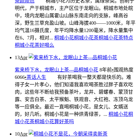
茶颜观色
桐城小花为历史名茶，属绿茶类。创制于
明代，产于桐城市，主产区位于龙眠山。桐城市地处皖
中，境内龙眠山属霍山山脉东南走向的支脉，峰高谷
深，野生兰草充盈山坡。山峰海拔400——1000米，年平
均气温16摄氏度，年平均降水量1200毫米，降水量集中
在6、7月，相对...
桐城小花
桐城小花茶
桐城小花茶特点
桐城小花茶好喝么
13
Apr
紫来桥下水，龙眠山上茶---品桐城小花
8年前
•
围观热度
6066
•
茶话人生
有好茶喝我一整天都是快乐的。难
得子女一片孝心，他们知道我喜欢喝茶胜过胖子喜欢吃
肉，这些年不断给我预备茶叶，龙井、碧螺春、蒙顶甘
露、安吉白茶、太平猴魁、铁观音、大红袍、冻顶乌龙
等一应俱全。最近一直喝桐城小花，是女儿、女婿送
的，好几听。桐城小花是一种烘青绿茶，...
桐城小花
桐
城小花茶
桐城小花算好茶吗
10
Apr