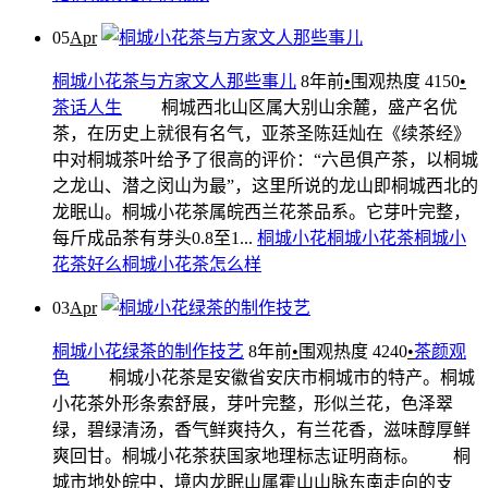
05
Apr
桐城小花茶与方家文人那些事儿
8年前
•
围观热度 4150
•
茶话人生
桐城西北山区属大别山余麓，盛产名优
茶，在历史上就很有名气，亚茶圣陈廷灿在《续茶经》
中对桐城茶叶给予了很高的评价：“六邑俱产茶，以桐城
之龙山、潜之闵山为最”，这里所说的龙山即桐城西北的
龙眠山。桐城小花茶属皖西兰花茶品系。它芽叶完整，
每斤成品茶有芽头0.8至1...
桐城小花
桐城小花茶
桐城小
花茶好么
桐城小花茶怎么样
03
Apr
桐城小花绿茶的制作技艺
8年前
•
围观热度 4240
•
茶颜观
色
桐城小花茶是安徽省安庆市桐城市的特产。桐城
小花茶外形条索舒展，芽叶完整，形似兰花，色泽翠
绿，碧绿清汤，香气鲜爽持久，有兰花香，滋味醇厚鲜
爽回甘。桐城小花茶获国家地理标志证明商标。 桐
城市地处皖中，境内龙眠山属霍山山脉东南走向的支