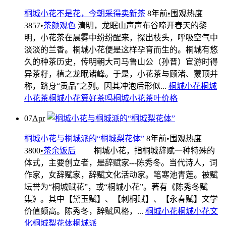
桐城小花不是花，今朝采得卖新茶
8年前
•
围观热度
3857
•
茶颜观色
清明，龙眠山声声布谷啼开春天的黎
明，小花茶在晨雾中纷纷醒来，探出枝头，呼吸空气中
淡淡的兰香。桐城小花便是这样孕育而生的。桐城有悠
久的种茶历史，传明朝大司马鲁山公（孙晋）宦游时得
异茶籽，植之龙眠诸峰。于是，小花茶与顾渚、蒙顶并
称，跻身“贡品”之列。因其冲泡后形似...
桐城小花
桐城
小花茶
桐城小花算好茶吗
桐城小花茶叶价格
07
Apr
桐城小花与桐城派的“桐城梨花体”
8年前
•
围观热度
3800
•
茶余饭后
桐城小花，指桐城辞赋一种特殊的
体式，主要创立者，是辞赋家---陈秀冬。当代诗人，词
作家，女辞赋家，辞赋文化活动家。笔寒池青莲。被赋
坛誉为“桐城赋花”，或“桐城小花”。著有《陈秀冬赋
集》。其中【黛玉赋】、【刺桐赋】、【永春赋】文学
价值颇高。陈秀冬，辞赋风格，...
桐城小花
桐城小花文
化
桐城梨花体
桐城派