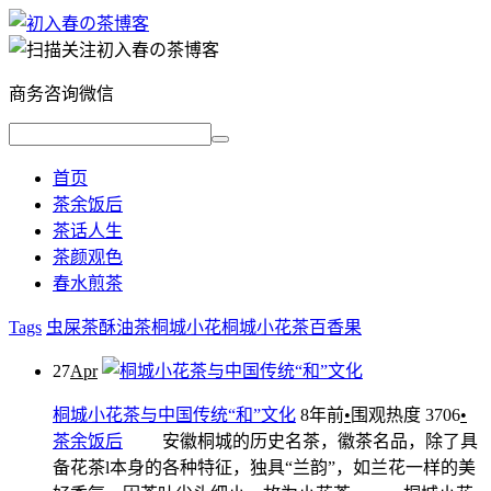
商务咨询微信
首页
茶余饭后
茶话人生
茶颜观色
春水煎茶
Tags
虫屎茶
酥油茶
桐城小花
桐城小花茶
百香果
27
Apr
桐城小花茶与中国传统“和”文化
8年前
•
围观热度 3706
•
茶余饭后
安徽桐城的历史名茶，徽茶名品，除了具
备花茶l本身的各种特征，独具“兰韵”，如兰花一样的美