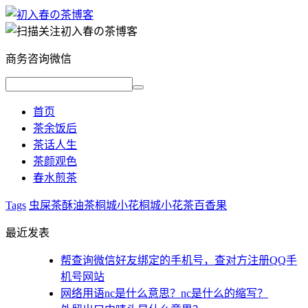
商务咨询微信
首页
茶余饭后
茶话人生
茶颜观色
春水煎茶
Tags
虫屎茶
酥油茶
桐城小花
桐城小花茶
百香果
最近发表
帮查询微信好友绑定的手机号，查对方注册QQ手
机号网站
网络用语nc是什么意思？nc是什么的缩写？