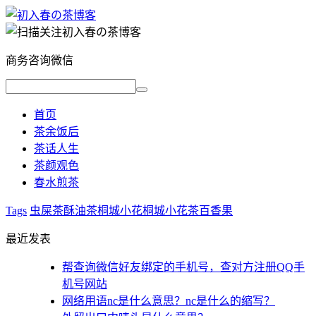
商务咨询微信
首页
茶余饭后
茶话人生
茶颜观色
春水煎茶
Tags
虫屎茶
酥油茶
桐城小花
桐城小花茶
百香果
最近发表
帮查询微信好友绑定的手机号，查对方注册QQ手
机号网站
网络用语nc是什么意思？nc是什么的缩写？