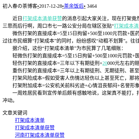
初入春の茶博客
•
2017-12-28
•
茶余饭后
•
3464
近日
打架成本清单获赞
的消息引起大家关注，现在打架竟
三思而后行啊，周口市七一路公安分局在辖区张贴“
打架成本清
微伤打架的直接成本=5至15日拘留+500至1000元罚款
过往市民细算“打架成本”的同时，纷纷感叹“动粗不划算”。
据介绍，这份“打架成本清单”为市民算了几笔细账：
轻微伤打架的直接成本=5至15日拘留+500至1000元罚款
轻伤打架的直接成本=三年以下有期徒刑+
20
000元左右的
重伤打架的直接成本=三年以上有期徒刑、无期徒刑、甚至死
打架风险成本=假如受害人伤情达轻伤以上甚至死亡，那将获
打架附加成本=公安机关前科劣迹+心情沮丧郁闷+名誉形象
一周姓居民看到宣传单后颇有感触地说，这架真不能打，打架
冲动。
文章关键词
打架成本清单
打架成本清单获赞
河南打架成本清单获赞