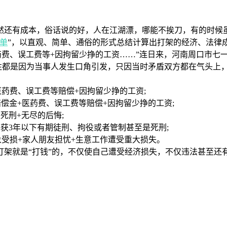
然还有成本，俗话说的好，人在江湖漂，哪能不挨刀，有的时候
单
”，以直观、简单、通俗的形式总结计算出打架的经济、法律成
+医药费、误工费等+因拘留少挣的工资……”连日来，河南周口市
往往都是因为当事人发生口角引发，只因当时矛盾双方都在气头上
+医药费、误工费等赔偿+因拘留少挣的工资;
赔偿金+医药费、误工费等赔偿+因拘留少挣的工资;
刑+无尽的后悔;
3年以下有期徒刑、拘役或者管制甚至是死刑;
受损+家人朋友担忧+生意工作遭受重大损失。
就是“打钱”的，不仅使自己遭受经济损失，不仅违法甚至还