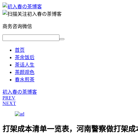
商务咨询微信
首页
茶余饭后
茶话人生
茶颜观色
春水煎茶
初入春の茶博客
PREV
NEXT
打架成本清单一览表，河南警察做打架成