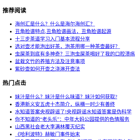
推荐阅读
海创汇是什么？什么是海尔海创汇？
丑角脸谱特点,丑角脸谱画法，丑角脸谱起源
十三步茶道学习入门基本流程分享
选对壶才能泡出好茶，泡茶用哪一种茶壶最好？
虫屎茶到底有多神奇？三泡虫屎茶喝好了我的口腔溃疡
盆栽文竹的养殖方法及注意事项
紫砂壶如何开壶之浇淋开壶法
热门点击
妹汁是什么？妹汁是什么味道？妹汁如何获取?
香港新义安五虎十杰简介，纵横一时少有善终
水知道答案央视辟谣了!央视辟谣水知道答案是伪科学
你不知道的“老头乐”：中年大妈公园提供的色情服务
山西黑社会老大李满林覆灭纪实
《哈利波特》赫敏门事件始末