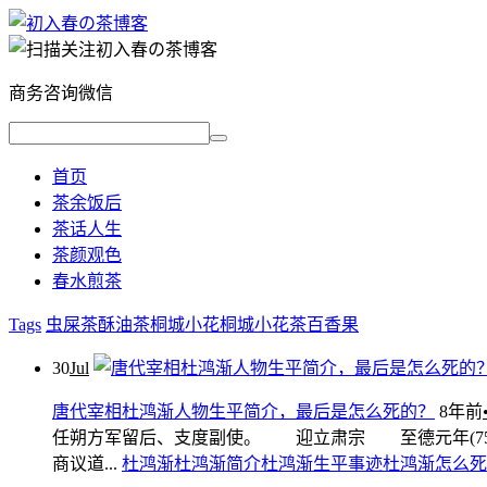
商务咨询微信
首页
茶余饭后
茶话人生
茶颜观色
春水煎茶
Tags
虫屎茶
酥油茶
桐城小花
桐城小花茶
百香果
30
Jul
唐代宰相杜鸿渐人物生平简介，最后是怎么死的？
8年前
任朔方军留后、支度副使。 迎立肃宗 至德元年(75
商议道...
杜鸿渐
杜鸿渐简介
杜鸿渐生平事迹
杜鸿渐怎么死