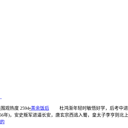
•
围观热度 2594
•
茶余饭后
杜鸿渐年轻时敏悟好学，后考中进士
6年)，安史叛军进逼长安，唐玄宗西逃入蜀，皇太子李亨则北
的