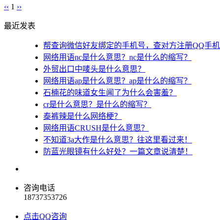
‹‹
1
››
最近发表
帮查询微信好友绑定的手机号，查对方注册QQ手
网络用语nc是什么意思？nc是什么的缩写？
外贸出口中唛头是什么意思？
网络用语ap是什么意思？ap是什么的缩写？
石楠花的味道女生闻了为什么会害羞？
cr是什么意思？是什么的缩写？
泰裤辣是什么网络梗？
网络用语CRUSH是什么意思？
不知道3a大作是什么意思？往这里看过来！
防蓝光眼镜有什么好处？一篇文章说清楚！
咨询电话
18737353726
点击QQ咨询