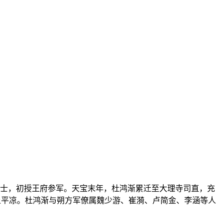
，初授王府参军。天宝末年，杜鸿渐累迁至大理寺司直，充
上平凉。杜鸿渐与朔方军僚属魏少游、崔漪、卢简金、李涵等人