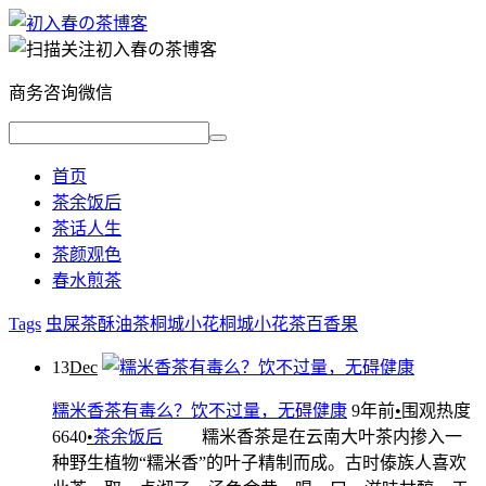
商务咨询微信
首页
茶余饭后
茶话人生
茶颜观色
春水煎茶
Tags
虫屎茶
酥油茶
桐城小花
桐城小花茶
百香果
13
Dec
糯米香茶有毒么？饮不过量，无碍健康
9年前
•
围观热度
6640
•
茶余饭后
糯米香茶是在云南大叶茶内掺入一
种野生植物“糯米香”的叶子精制而成。古时傣族人喜欢