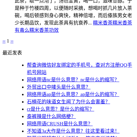
此茶，取一点沏了，汤色金黄，喝一口，滋味甘醇。于
是种于竹楼四周，以便随时采摘，想喝时抓几片放入茶
碗，喝后顿感到身心爽快，精神倍增，而后傣族男女老
少长期品饮，发现此茶具有抗衰养...
糯米香茶
糯米香茶
有毒么
糯米香茶功效
‹‹
1
››
最近发表
帮查询微信好友绑定的手机号，查对方注册QQ手
机号网站
网络用语nc是什么意思？nc是什么的缩写？
外贸出口中唛头是什么意思？
网络用语ap是什么意思？ap是什么的缩写？
石楠花的味道女生闻了为什么会害羞？
cr是什么意思？是什么的缩写？
泰裤辣是什么网络梗？
网络用语CRUSH是什么意思？
不知道3a大作是什么意思？往这里看过来！